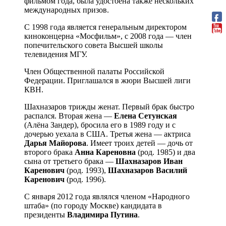
фильмом года, была удостоена также нескольких
международных призов.
С 1998 года является генеральным директором
киноконцерна «Мосфильм», с 2008 года — член
попечительского совета Высшей школы
телевидения МГУ.
Член Общественной палаты Российской
Федерации. Приглашался в жюри Высшей лиги
КВН.
Шахназаров трижды женат. Первый брак быстро
распался. Вторая жена —
Елена Сетунская
(Алёна Зандер), бросила его в 1989 году и с
дочерью уехала в США. Третья жена — актриса
Дарья Майорова
. Имеет троих детей — дочь от
второго брака
Анна Кареновна
(род. 1985) и два
сына от третьего брака —
Шахназаров Иван
Каренович
(род. 1993),
Шахназаров Василий
Каренович
(род. 1996).
С января 2012 года являлся членом «Народного
штаба» (по городу Москве) кандидата в
президенты
Владимира Путина
.