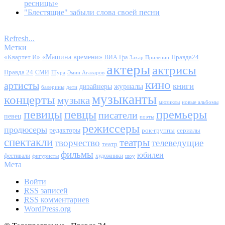
ресницы»
"Блестящие" забыли слова своей песни
Refresh...
Метки
«Квартет И»
«Машина времени»
Правда24
ВИА Гра
Захар Прилепин
актеры
актрисы
Правда 24
СМИ
Шура
Эмин Агаларов
кино
артисты
книги
журналы
дизайнеры
балерины
дети
музыканты
концерты
музыка
мюзиклы
новые альбомы
певицы
певцы
премьеры
писатели
певец
поэты
режиссеры
продюсеры
редакторы
сериалы
рок-группы
спектакли
театры
творчество
телеведущие
театр
фильмы
юбилеи
фестивали
художники
фигуристы
шоу
Мета
Войти
RSS
записей
RSS
комментариев
WordPress.org