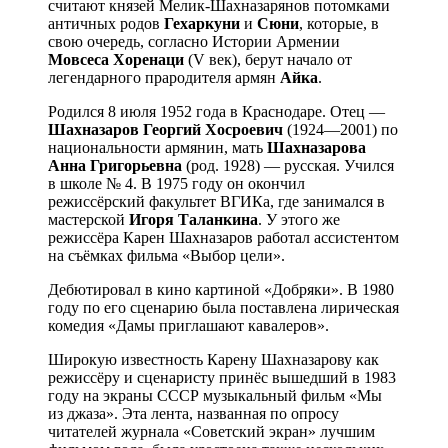
считают князей Мелик-Шахназарянов потомками
античных родов
Гехаркуни
и
Сюни
, которые, в
свою очередь, согласно Истории Армении
Мовсеса Хоренаци
(V век), берут начало от
легендарного прародителя армян
Айка
.
Родился 8 июля 1952 года в Краснодаре. Отец —
Шахназаров Георгий Хосроевич
(1924—2001) по
национальности армянин, мать
Шахназарова
Анна Григорьевна
(род. 1928) — русская. Учился
в школе № 4. В 1975 году он окончил
режиссёрский факультет ВГИКа, где занимался в
мастерской
Игоря Таланкина
. У этого же
режиссёра Карен Шахназаров работал ассистентом
на съёмках фильма «Выбор цели».
Дебютировал в кино картиной «Добряки». В 1980
году по его сценарию была поставлена лирическая
комедия «Дамы приглашают кавалеров».
Широкую известность Карену Шахназарову как
режиссёру и сценаристу принёс вышедший в 1983
году на экраны СССР музыкальный фильм «Мы
из джаза». Эта лента, названная по опросу
читателей журнала «Советский экран» лучшим