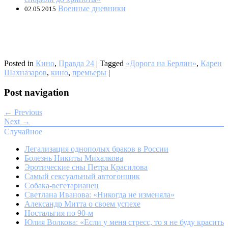
Военные дневники
02.05.2015
Posted in
Кино
,
Правда 24
|
Tagged
«Дорога на Берлин»
,
Карен
Шахназаров
,
кино
,
премьеры
|
Post navigation
← Previous
Next →
Случайное
Легализация однополых браков в России
Болезнь Никиты Михалкова
Эротические сны Петра Красилова
Самый сексуальный автогонщик
Собака-вегетарианец
Светлана Иванова: «Никогда не изменяла»
Александр Митта о своем успехе
Ностальгия по 90-м
Юлия Волкова: «Если у меня стресс, то я не буду красить