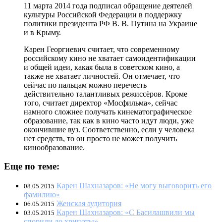
11 марта 2014 года подписал обращение деятелей
культуры Российской Федерации в поддержку
политики президента РФ В. В. Путина на Украине
и в Крыму.
Карен Георгиевич считает, что современному
российскому кино не хватает самоидентификации
и общей идеи, какая была в советском кино, а
также не хватает личностей. Он отмечает, что
сейчас по пальцам можно перечесть
действительно талантливых режиссёров. Кроме
того, считает директор «Мосфильма», сейчас
намного сложнее получать кинематографическое
образование, так как в кино часто идут люди, уже
окончившие вуз. Соответственно, если у человека
нет средств, то он просто не может получить
кинообразование.
Еще по теме:
Карен Шахназаров: «Не могу выговорить его
08.05.2015
фамилию»
Женская аудитория
06.05.2015
Карен Шахназаров: «С Басилашвили мы
03.05.2015
спорили до хрипоты»