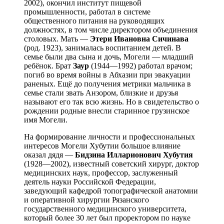
2002), окончил институт пищевой
промышленности, работал в системе
общественного питания на руководящих
должностях, в том числе директором объединения
столовых. Мать —
Этери
Ивановна
Сичинава
(род. 1923), занималась воспитанием детей. В
семье были два сына и дочь, Могели — младший
ребёнок. Брат
Заур
(1944—1992) работал врачом;
погиб во время войны в Абхазии при эвакуации
раненых. Ещё до получения метрики мальчика в
семье стали звать Анзором, близкие и друзья
называют его так всю жизнь. Но в свидетельство о
рождении родные внесли старинное грузинское
имя Могели.
На формирование личности и профессиональных
интересов Могели Хубутии большое влияние
оказал дядя —
Бидзина
Илларионович
Хубутия
(1928—2002), известный советский хирург, доктор
медицинских наук, профессор, заслуженный
деятель науки Российской Федерации,
заведующий кафедрой топографической анатомии
и оперативной хирургии Рязанского
государственного медицинского университета,
который более 30 лет был проректором по науке