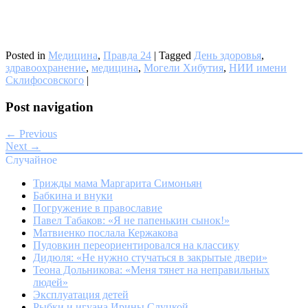
Posted in
Медицина
,
Правда 24
|
Tagged
День здоровья
,
здравоохранение
,
медицина
,
Могели Хибутия
,
НИИ имени
Склифосовского
|
Post navigation
← Previous
Next →
Случайное
Трижды мама Маргарита Симоньян
Бабкина и внуки
Погружение в православие
Павел Табаков: «Я не папенькин сынок!»
Матвиенко послала Кержакова
Пудовкин переориентировался на классику
Дидюля: «Не нужно стучаться в закрытые двери»
Теона Дольникова: «Меня тянет на неправильных
людей»
Эксплуатация детей
Рыбки и игуана Ирины Слуцкой