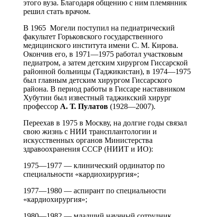
этого вуза. Благодаря общению с ним племянник
решил стать врачом.
В 1965 Могели поступил на педиатрический
факультет Горьковского государственного
медицинского института имени С. М. Кирова.
Окончив его, в 1971—1975 работал участковым
педиатром, а затем детским хирургом Гиссарской
районной больницы (Таджикистан), в 1974—1975
был главным детским хирургом Гиссарского
района. В период работы в Гиссаре наставником
Хубутии был известный таджикский хирург
профессор
А. Т. Пулатов
(1928—2007).
Переехав в 1975 в Москву, на долгие годы связал
свою жизнь с НИИ трансплантологии и
искусственных органов Министерства
здравоохранения СССР (НИИТ и ИО):
1975—1977 — клинический ординатор по
специальности «кардиохирургия»;
1977—1980 — аспирант по специальности
«кардиохирургия»;
1980—1982 — младший научный сотрудник