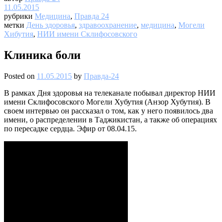
11.05.2015
рубрики
Медицина
,
Правда 24
метки
День здоровья
,
здравоохранение
,
медицина
,
Могели
Хибутия
,
НИИ имени Склифосовского
Клиника боли
Posted on
11.05.2015
by
Правда-24
В рамках Дня здоровья на телеканале побывал директор НИИ
имени Склифосовского Могели Хубутия (Анзор Хубутия). В
своем интервью он рассказал о том, как у него появилось два
имени, о распределении в Таджикистан, а также об операциях
по пересадке сердца. Эфир от 08.04.15.