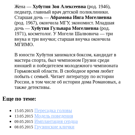
Жена —
Хубутия
Зоя
Алексеевна
(род. 1946),
педиатр, главный врач детской поликлиники.
Старшая дочь —
Абрамова
Инга
Могелиевна
(род. 1967), окончила МГУ, экономист. Младшая
дочь —
Хубутия
Гульнара
Могелиевна
(род.
1971), косметолог. У Могели Шалвовича — три
внука и три внучки; старшая внучка окончила
МГИМО.
В юности Хубутия занимался боксом, кандидат в
мастера спорта, был чемпионом Грузии среди
юношей и победителем молодежного чемпионата
Горьковской области. В свободное время любит
побыть с семьей. Читает литературу по истории
России, в том числе об истории дома Романовых, а
также детективы.
Еще по теме:
Пересадка головы
15.05.2015
Модель поведения
13.05.2015
Имплантация сердца
09.05.2015
Грузинские клички
08.05.2015