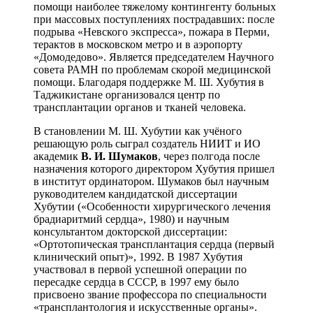
помощи наиболее тяжелому контингенту больных
при массовых поступлениях пострадавших: после
подрыва «Невского экспресса», пожара в Перми,
терактов в московском метро и в аэропорту
«Домодедово». Является председателем Научного
совета РАМН по проблемам скорой медицинской
помощи. Благодаря поддержке М. Ш. Хубутия в
Таджикистане организовался центр по
трансплантации органов и тканей человека.
В становлении М. Ш. Хубутии как учёного
решающую роль сыграл создатель НИИТ и ИО
академик
В. И. Шумаков
, через полгода после
назначения которого директором Хубутия пришел
в институт ординатором. Шумаков был научным
руководителем кандидатской диссертации
Хубутии («Особенности хирургического лечения
брадиаритмий сердца», 1980) и научным
консультантом докторской диссертации:
«Ортотопическая трансплантация сердца (первый
клинический опыт)», 1992. В 1987 Хубутия
участвовал в первой успешной операции по
пересадке сердца в СССР, в 1997 ему было
присвоено звание профессора по специальности
«трансплантология и искусственные органы».