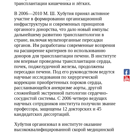
трансплантации кишечника и лёгких.
В 2006—2010 М. Ш. Хубутия принял активное
участие в формировании организационной
инфраструктуры и современных принципов
органного донорства, что дало новый импульс
дальнейшему развитию трансплантологии в
стране, включая мультиорганные пересадки
органов. Им разработаны современные воззрения
на расширение критериев по использованию
доноров для трансплантации печени. В институте
им впервые проведены трансплантации сердца,
почек, поджелудочной железы, продолжены
пересадки печени. Под его руководством ведутся
научные исследования по хирургической
коррекции приобретенных пороков сердца,
расслаивающейся аневризме аорты, другой
сложнейшей экстренной патологии сердечно-
сосудистой системы. С 2006 четверо ведущих
научных сотрудников института получили звание
профессора, защищены 12 докторских и 45
кандидатских диссертаций.
Хубутия организовал в институте оказание
высококвалифицированной скорой медицинской