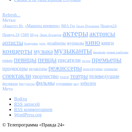
Refresh...
Метки
«Квартет И»
«Машина времени»
Правда24
ВИА Гра
Захар Прилепин
актеры
актрисы
Правда 24
СМИ
Шура
Эмин Агаларов
кино
артисты
книги
журналы
дизайнеры
балерины
дети
музыканты
концерты
музыка
мюзиклы
новые альбомы
певицы
певцы
премьеры
писатели
певец
поэты
режиссеры
продюсеры
редакторы
сериалы
рок-группы
спектакли
театры
творчество
телеведущие
театр
фильмы
юбилеи
фестивали
художники
фигуристы
шоу
Мета
Войти
RSS
записей
RSS
комментариев
WordPress.org
© Телепрограмма «Правда 24»