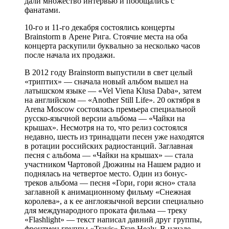
дали множество интервью и пообщались с
фанатами.
10-го и 11-го декабря состоялись концерты
Brainstorm в Арене Рига. Стоячие места на оба
концерта раскупили буквально за несколько часов
после начала их продажи.
В 2012 году Brainstorm выпустили в свет целый
«триптих» — сначала новый альбом вышел на
латышском языке — «Vel Viena Klusa Daba», затем
на английском — «Another Still Life». 20 октября в
Arena Moscow состоялась премьера специальной
русско-язычной версии альбома — «Чайки на
крышах». Несмотря на то, что релиз состоялся
недавно, шесть из тринадцати песен уже находятся
в ротации российских радиостанций. Заглавная
песня с альбома — «Чайки на крышах» — стала
участником Чартовой Дюжины на Нашем радио и
поднялась на четвертое место. Один из бонус-
треков альбома — песня «Гори, гори ясно» стала
заглавной к анимационному фильму «Снежная
королева», а к ее англоязычной версии специально
для международного проката фильма — треку
«Flashlight» — текст написал давний друг группы,
фронтмен группы «Travis» Fran Healy. В начале