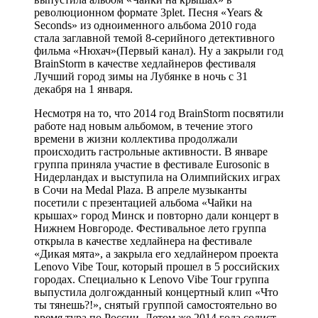
революционном формате 3plet. Песня «Years &
Seconds» из одноименного альбома 2010 года
стала заглавной темой 8-серийного детективного
фильма «Нюхач»(Первый канал). Ну а закрыли год
BrainStorm в качестве хедлайнеров фестиваля
Лучший город зимы на Лубянке в ночь с 31
декабря на 1 января.
Несмотря на то, что 2014 год BrainStorm посвятили
работе над новым альбомом, в течение этого
времени в жизни коллектива продолжали
происходить гастрольные активности. В январе
группа приняла участие в фестивале Eurosonic в
Нидерландах и выступила на Олимпийских играх
в Сочи на Medal Plaza. В апреле музыканты
посетили с презентацией альбома «Чайки на
крышах» город Минск и повторно дали концерт в
Нижнем Новгороде. Фестивальное лето группа
открыла в качестве хедлайнера на фестивале
«Дикая мята», а закрыла его хедлайнером проекта
Lenovo Vibe Tour, который прошел в 5 российских
городах. Специально к Lenovo Vibe Tour группа
выпустила долгожданный концертный клип «Что
ты тянешь?!», снятый группой самостоятельно во
время тура по России. Летом же 2014 года солист