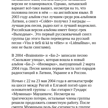
версии не планировался. Однако, латышский
вариант всё-таки вышел, несмотря на то, что
половина песен в нём — на английском языке. В
2003 году альбом стал лучшим среди рок-альбомов
Латвии, а сингл «Colder» получил 3 награды —
лучшая рок-песня, радио-хит и лучший видеоклип.
Российская версия альбома имеет бонус-трек
«Выходные». Это первый русскоязычный сингл
группы (до этого были переведены на русский
песни «Viss ir tieši tā kā tu vēlies» и «Lidmašīnas», но
они не были синглами).
В 2004 «Brainstorm» и «Би-2» записали песню
«Скользкие улицы», которая вошла в новый
альбом «Би-2» «Инoмарки», выпущенный 2 марта
2004 года. Песня заняла первые места хит-парадов
радиостанций в Латвии, Украине и в России.
Ночью с 22 на 23 мая 2004 года в автокатастрофе
на шоссе между Ригой и Елгавой погиб один из
основателей группы — бас-гитарист Гундарс
«Муминьш» Маушевичс. Несмотря на
трагическую потерю, остальные члены группы
решили продолжить совместную работу. После
смерти Муминьша роль бас-гитариста в группе