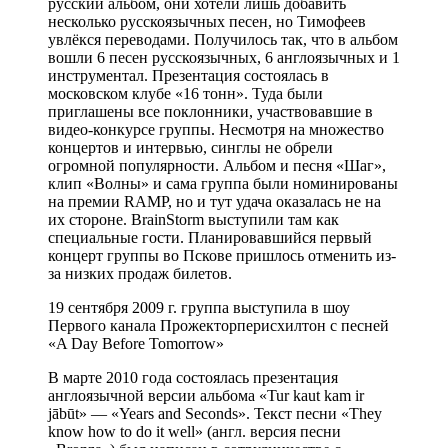
русский альбом, они хотели лишь добавить
несколько русскоязычных песен, но Тимофеев
увлёкся переводами. Получилось так, что в альбом
вошли 6 песен русскоязычных, 6 англоязычных и 1
инструментал. Презентация состоялась в
московском клубе «16 тонн». Туда были
приглашены все поклонники, участвовавшие в
видео-конкурсе группы. Несмотря на множество
концертов и интервью, синглы не обрели
огромной популярности. Альбом и песня «Шаг»,
клип «Волны» и сама группа были номинированы
на премии RAMP, но и тут удача оказалась не на
их стороне. BrainStorm выступили там как
специальные гости. Планировавшийся первый
концерт группы во Пскове пришлось отменить из-
за низких продаж билетов.
19 сентября 2009 г. группа выступила в шоу
Первого канала Прожекторперисхилтон с песней
«A Day Before Tomorrow»
В марте 2010 года состоялась презентация
англоязычной версии альбома «Tur kaut kam ir
jābūt» — «Years and Seconds». Текст песни «They
know how to do it well» (англ. версия песни