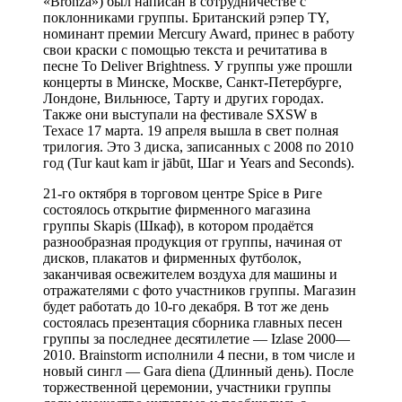
«Bronza») был написан в сотрудничестве с
поклонниками группы. Британский рэпер TY,
номинант премии Mercury Award, принес в работу
свои краски с помощью текста и речитатива в
песне To Deliver Brightness. У группы уже прошли
концерты в Минске, Москве, Санкт-Петербурге,
Лондоне, Вильнюсе, Тарту и других городах.
Также они выступали на фестивале SXSW в
Техасе 17 марта. 19 апреля вышла в свет полная
трилогия. Это 3 диска, записанных с 2008 по 2010
год (Tur kaut kam ir jābūt, Шаг и Years and Seconds).
21-го октября в торговом центре Spice в Риге
состоялось открытие фирменного магазина
группы Skapis (Шкаф), в котором продаётся
разнообразная продукция от группы, начиная от
дисков, плакатов и фирменных футболок,
заканчивая освежителем воздуха для машины и
отражателями с фото участников группы. Магазин
будет работать до 10-го декабря. В тот же день
состоялась презентация сборника главных песен
группы за последнее десятилетие — Izlase 2000—
2010. Brainstorm исполнили 4 песни, в том числе и
новый сингл — Gara diena (Длинный день). После
торжественной церемонии, участники группы