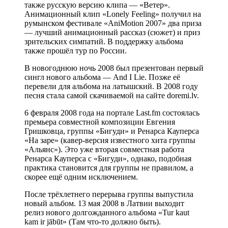
также русскую версию клипа — «Ветер».
Анимационный клип «Lonely Feeling» получил на
румынском фестивале «АniMotion 2007» два приза
— лучший анимационный рассказ (сюжет) и приз
зрительских симпатий. В поддержку альбома
также прошёл тур по России.
В новогоднюю ночь 2008 был презентован первый
сингл нового альбома — And I Lie. Позже её
перевели для альбома на латышский. В 2008 году
песня стала самой скачиваемой на сайте doremi.lv.
6 февраля 2008 года на портале Last.fm состоялась
премьера совместной композиции Евгения
Гришковца, группы «Бигуди» и Ренарса Кауперса
«На заре» (кавер-версия известного хита группы
«Альянс»). Это уже вторая совместная работа
Ренарса Кауперса с «Бигуди», однако, подобная
практика становится для группы не правилом, а
скорее ещё одним исключением.
После трёхлетнего перерыва группы выпустила
новый альбом. 13 мая 2008 в Латвии выходит
релиз нового долгожданного альбома «Tur kaut
kam ir jābūt» (Там что-то должно быть).