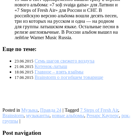
нового альбома: «7 soļi svaiga gaisa» для Латвии и
«7 Steps of Fresh Air» для России и СНГ. В
российскую версию альбома вошли десять песен,
три из которых на русском и одна — на родном
для группы латышском языке. Остальные песни в
релизе англоязычные. В России альбом вышел на
лейбле Warner Music Russia.
Еще по теме:
Семь шагов свежего воздуха
23.06.2015
Котенок-латыш
21.06.2015
Главное – взять взаймы
18.06.2015
Brainstorm о погибшем товарище
17.06.2015
Posted in
Музыка
,
Правда 24
|
Tagged
7 Steps of Fresh Air
,
Brainstorm
,
музыканты
,
новые альбомы
,
Ренарс Кауперс
,
рок-
группы
|
Post navigation