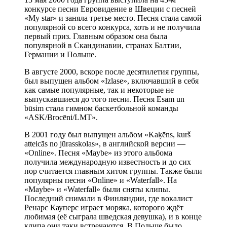
конкурсе песни Евровидение в Швеции с песней
«My star» и заняла третье место. Песня стала самой
популярной со всего конкурса, хоть и не получила
первый приз. Главным образом она была
популярной в Скандинавии, странах Балтии,
Германии и Польше.
В августе 2000, вскоре после десятилетия группы,
был выпущен альбом «Izlase», включавший в себя
как самые популярные, так и некоторые не
выпускавшиеся до того песни. Песня Esam un
būsim стала гимном баскетбольной команды
«ASK/Brocēni/LMT».
В 2001 году был выпущен альбом «Kaķēns, kurš
atteicās no jūrasskolas», в английской версии —
«Online». Песня «Maybe» из этого альбома
получила международную известность и до сих
пор считается главным хитом группы. Также были
популярны песни «Online» и «Waterfall». На
«Maybe» и «Waterfall» были сняты клипы.
Последний снимали в Финляндии, где вокалист
Ренарс Кауперс играет моряка, которого ждёт
любимая (её сыграла шведская девушка), и в конце
клипа они таки встречаются. В Польше было