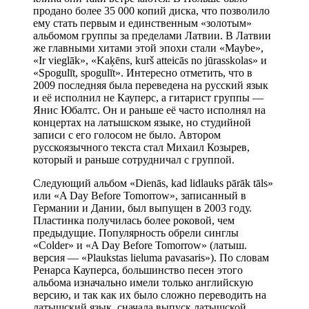
продано более 35 000 копий диска, что позволило
ему стать первым и единственным «золотым»
альбомом группы за пределами Латвии. В Латвии
же главными хитами этой эпохи стали «Maybe»,
«Ir vieglāk», «Kaķēns, kurš atteicās no jūrasskolas» и
«Spogulīt, spogulīt». Интересно отметить, что в
2009 последняя была переведена на русский язык
и её исполнил не Кауперс, а гитарист группы —
Янис Юбалтс. Он и раньше её часто исполнял на
концертах на латышском языке, но студийной
записи с его голосом не было. Автором
русскоязычного текста стал Михаил Козырев,
который и раньше сотрудничал с группой.
Следующий альбом «Dienās, kad lidlauks pārāk tāls»
или «A Day Before Tomorrow», записанный в
Германии и Дании, был выпущен в 2003 году.
Пластинка получилась более роковой, чем
предыдущие. Популярность обрели синглы
«Colder» и «A Day Before Tomorrow» (латыш.
версия — «Plaukstas lieluma pavasaris»). По словам
Ренарса Кауперса, большинство песен этого
альбома изначально имели только английскую
версию, и так как их было сложно переводить на
латышский язык, сначала выпуск латышской