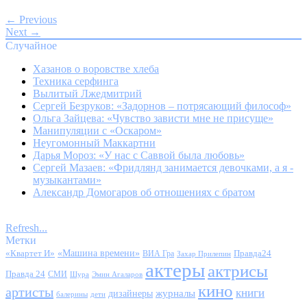
← Previous
Next →
Случайное
Хазанов о воровстве хлеба
Техника серфинга
Вылитый Лжедмитрий
Сергей Безруков: «Задорнов – потрясающий философ»
Ольга Зайцева: «Чувство зависти мне не присуще»
Манипуляции с «Оскаром»
Неугомонный Маккартни
Дарья Мороз: «У нас с Саввой была любовь»
Сергей Мазаев: «Фридлянд занимается девочками, а я -
музыкантами»
Александр Домогаров об отношениях с братом
Refresh...
Метки
«Квартет И»
«Машина времени»
Правда24
ВИА Гра
Захар Прилепин
актеры
актрисы
Правда 24
СМИ
Шура
Эмин Агаларов
кино
артисты
книги
журналы
дизайнеры
балерины
дети