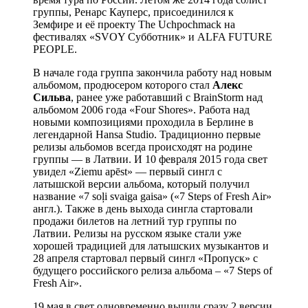
группы, Ренарс Кауперс, присоединился к
Земфире и её проекту The Uchpochmack на
фестивалях «SVOY Субботник» и ALFA FUTURE
PEOPLE.
В начале года группа закончила работу над новым
альбомом, продюсером которого стал
Алекс
Сильва
, ранее уже работавший с BrainStorm над
альбомом 2006 года «Four Shores». Работа над
новыми композициями проходила в Берлине в
легендарной Hansa Studio. Традиционно первые
релизы альбомов всегда происходят на родине
группы — в Латвии. И 10 февраля 2015 года свет
увидел «Ziemu apēst» — первый сингл с
латышской версии альбома, который получил
название «7 soļi svaiga gaisa» («7 Steps of Fresh Air»
англ.). Также в день выхода сингла стартовали
продажи билетов на летний тур группы по
Латвии. Релизы на русском языке стали уже
хорошей традицией для латышских музыкантов и
28 апреля стартовал первый сингл «Пропуск» с
будущего российского релиза альбома – «7 Steps of
Fresh Air».
19 мая в свет одновременно вышли сразу 2 версии