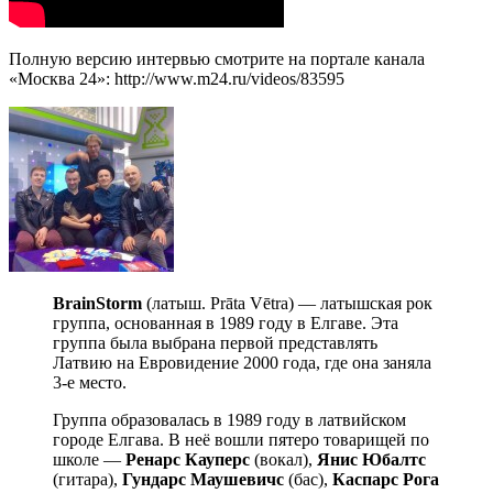
Полную версию интервью смотрите на портале канала
«Москва 24»: http://www.m24.ru/videos/83595
BrainStorm
(латыш. Prāta Vētra) — латышская рок
группа, основанная в 1989 году в Елгаве. Эта
группа была выбрана первой представлять
Латвию на Евровидение 2000 года, где она заняла
3-е место.
Группа образовалась в 1989 году в латвийском
городе Елгава. В неё вошли пятеро товарищей по
школе —
Ренарс Кауперс
(вокал),
Янис Юбалтс
(гитара),
Гундарс Маушевичс
(бас),
Каспарс Рога