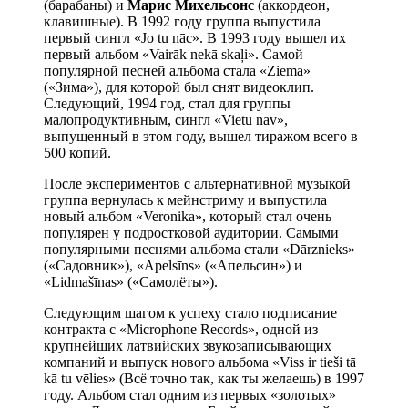
(барабаны) и
Марис Михельсонс
(аккордеон,
клавишные). В 1992 году группа выпустила
первый сингл «Jo tu nāc». В 1993 году вышел их
первый альбом «Vairāk nekā skaļi». Самой
популярной песней альбома стала «Ziema»
(«Зима»), для которой был снят видеоклип.
Следующий, 1994 год, стал для группы
малопродуктивным, сингл «Vietu nav»,
выпущенный в этом году, вышел тиражом всего в
500 копий.
После экспериментов с альтернативной музыкой
группа вернулась к мейнстриму и выпустила
новый альбом «Veronika», который стал очень
популярен у подростковой аудитории. Самыми
популярными песнями альбома стали «Dārznieks»
(«Садовник»), «Apelsīns» («Апельсин») и
«Lidmašīnas» («Самолёты»).
Следующим шагом к успеху стало подписание
контракта с «Microphone Records», одной из
крупнейших латвийских звукозаписывающих
компаний и выпуск нового альбома «Viss ir tieši tā
kā tu vēlies» (Всё точно так, как ты желаешь) в 1997
году. Альбом стал одним из первых «золотых»