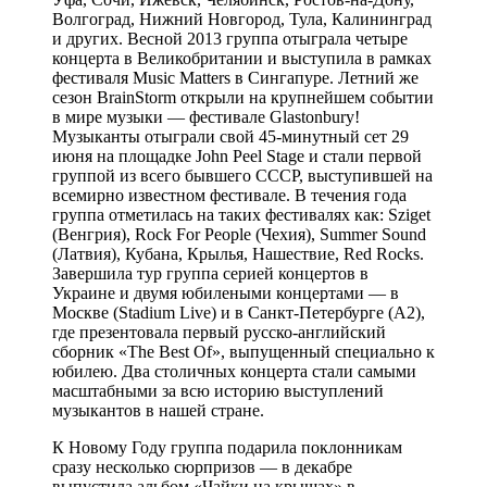
Волгоград, Нижний Новгород, Тула, Калининград
и других. Весной 2013 группа отыграла четыре
концерта в Великобритании и выступила в рамках
фестиваля Music Matters в Сингапуре. Летний же
сезон BrainStorm открыли на крупнейшем событии
в мире музыки — фестивале Glastonbury!
Музыканты отыграли свой 45-минутный сет 29
июня на площадке John Peel Stage и стали первой
группой из всего бывшего СССР, выступившей на
всемирно известном фестивале. В течения года
группа отметилась на таких фестивалях как: Sziget
(Венгрия), Rock For People (Чехия), Summer Sound
(Латвия), Кубана, Крылья, Нашествие, Red Rocks.
Завершила тур группа серией концертов в
Украине и двумя юбилеными концертами — в
Москве (Stadium Live) и в Санкт-Петербурге (А2),
где презентовала первый русско-английский
сборник «The Best Of», выпущенный специально к
юбилею. Два столичных концерта стали самыми
масштабными за всю историю выступлений
музыкантов в нашей стране.
К Новому Году группа подарила поклонникам
сразу несколько сюрпризов — в декабре
выпустила альбом «Чайки на крышах» в