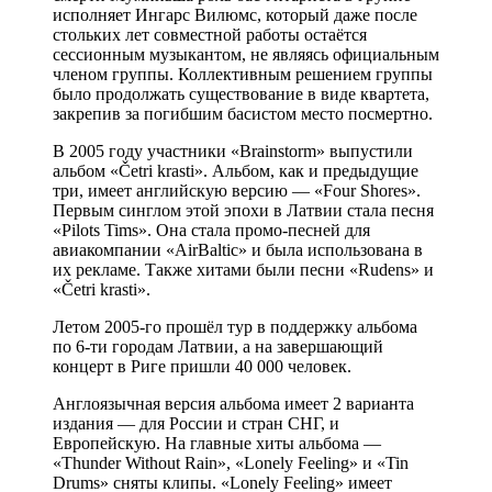
исполняет Ингарс Вилюмс, который даже после
стольких лет совместной работы остаётся
сессионным музыкантом, не являясь официальным
членом группы. Коллективным решением группы
было продолжать существование в виде квартета,
закрепив за погибшим басистом место посмертно.
В 2005 году участники «Brainstorm» выпустили
альбом «Četri krasti». Альбом, как и предыдущие
три, имеет английскую версию — «Four Shores».
Первым синглом этой эпохи в Латвии стала песня
«Pilots Tims». Она стала промо-песней для
авиакомпании «AirBaltic» и была использована в
их рекламе. Также хитами были песни «Rudens» и
«Četri krasti».
Летом 2005-го прошёл тур в поддержку альбома
по 6-ти городам Латвии, а на завершающий
концерт в Риге пришли 40 000 человек.
Англоязычная версия альбома имеет 2 варианта
издания — для России и стран СНГ, и
Европейскую. На главные хиты альбома —
«Thunder Without Rain», «Lonely Feeling» и «Tin
Drums» сняты клипы. «Lonely Feeling» имеет