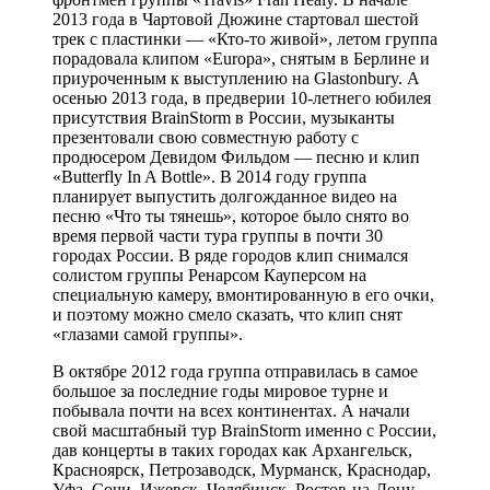
2013 года в Чартовой Дюжине стартовал шестой
трек с пластинки — «Кто-то живой», летом группа
порадовала клипом «Europa», снятым в Берлине и
приуроченным к выступлению на Glastonbury. А
осенью 2013 года, в предверии 10-летнего юбилея
присутствия BrainStorm в России, музыканты
презентовали свою совместную работу с
продюсером Девидом Фильдом — песню и клип
«Butterfly In A Bottle». В 2014 году группа
планирует выпустить долгожданное видео на
песню «Что ты тянешь», которое было снято во
время первой части тура группы в почти 30
городах России. В ряде городов клип снимался
солистом группы Ренарсом Кауперсом на
специальную камеру, вмонтированную в его очки,
и поэтому можно смело сказать, что клип снят
«глазами самой группы».
В октябре 2012 года группа отправилась в самое
большое за последние годы мировое турне и
побывала почти на всех континентах. А начали
свой масштабный тур BrainStorm именно с России,
дав концерты в таких городах как Архангельск,
Красноярск, Петрозаводск, Мурманск, Краснодар,
Уфа, Сочи, Ижевск, Челябинск, Ростов-на-Дону,