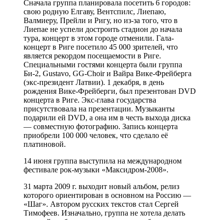
Сначала группа планировала посетить 6 городов:
свою родную Елгаву, Вентспилс, Лиепаю,
Валмиеру, Прейли и Ригу, но из-за того, что в
Лиепае не успели достроить стадион до начала
тура, концерт в этом городе отменили. Гала-
концерт в Риге посетило 45 000 зрителей, что
является рекордом посещаемости в Риге.
Специальными гостями концерта были группа
Би-2, Gustavo, GG-Choir и Вайра Вике-Фрейберга
(экс-президент Латвии). 1 декабря, в день
рождения Вике-Фрейберги, был презентован DVD
концерта в Риге. Экс-глава государства
присутствовала на презентации. Музыканты
подарили ей DVD, а она им в честь выхода диска
— совместную фотографию. Запись концерта
приобрели 100 000 человек, что сделало её
платиновой.
14 июня группа выступила на международном
фестивале рок-музыки «Максидром-2008».
31 марта 2009 г. выходит новый альбом, релиз
которого ориентирован в основном на Россию —
«Шаг». Автором русских текстов стал Сергей
Тимофеев. Изначально, группа не хотела делать