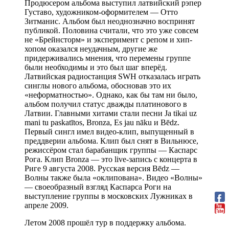
Продюсером альбома выступил латвийский рэпер
Густаво, художником-оформителем — Отто
Зитманис. Альбом был неоднозначно воспринят
публикой. Половина считали, что это уже совсем
не «Брейнсторм» и эксперимент с репом и хип-
хопом оказался неудачным, другие же
придерживались мнения, что перемены группе
были необходимы и это был шаг вперёд.
Латвийская радиостанция SWH отказалась играть
синглы нового альбома, обосновав это их
«неформатностью». Однако, как бы там ни было,
альбом получил статус дважды платинового в
Латвии. Главными хитами стали песни Ja tikai uz
mani tu paskatītos, Bronza, Es jau nāku и Bēdz.
Первый сингл имел видео-клип, выпущенный в
преддверии альбома. Клип был снят в Вильнюсе,
режиссёром стал барабанщик группы — Каспарс
Рога. Клип Bronza — это live-запись с концерта в
Риге 9 августа 2008. Русская версия Bēdz —
Волны также была «оклипована». Видео «Волны»
— своеобразный взгляд Каспарса Роги на
выступление группы в московских Лужниках в
апреле 2009.
Летом 2008 прошёл тур в поддержку альбома.