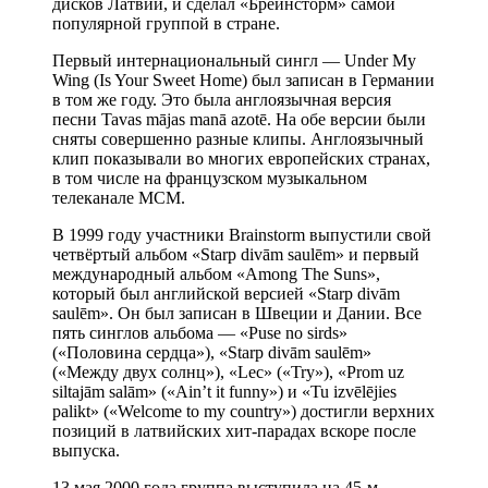
дисков Латвии, и сделал «Брейнсторм» самой
популярной группой в стране.
Первый интернациональный сингл — Under My
Wing (Is Your Sweet Home) был записан в Германии
в том же году. Это была англоязычная версия
песни Tavas mājas manā azotē. На обе версии были
сняты совершенно разные клипы. Англоязычный
клип показывали во многих европейских странах,
в том числе на французском музыкальном
телеканале MCM.
В 1999 году участники Brainstorm выпустили свой
четвёртый альбом «Starp divām saulēm» и первый
международный альбом «Among The Suns»,
который был английской версией «Starp divām
saulēm». Он был записан в Швеции и Дании. Все
пять синглов альбома — «Puse no sirds»
(«Половина сердца»), «Starp divām saulēm»
(«Между двух солнц»), «Lec» («Try»), «Prom uz
siltajām salām» («Ain’t it funny») и «Tu izvēlējies
palikt» («Welcome to my country») достигли верхних
позиций в латвийских хит-парадах вскоре после
выпуска.
13 мая 2000 года группа выступила на 45-м