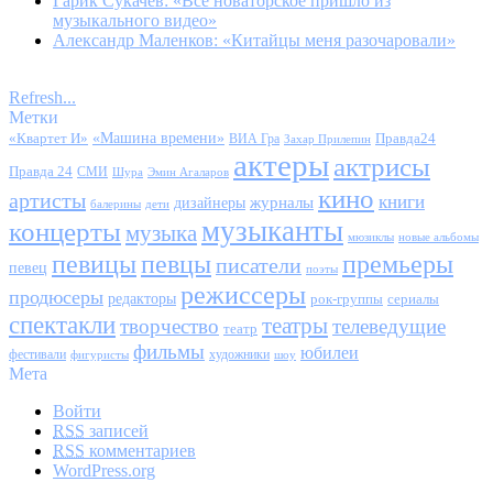
Гарик Сукачев: «Все новаторское пришло из
музыкального видео»
Александр Маленков: «Китайцы меня разочаровали»
Refresh...
Метки
«Квартет И»
«Машина времени»
Правда24
ВИА Гра
Захар Прилепин
актеры
актрисы
Правда 24
СМИ
Шура
Эмин Агаларов
кино
артисты
книги
журналы
дизайнеры
балерины
дети
музыканты
концерты
музыка
мюзиклы
новые альбомы
певицы
певцы
премьеры
писатели
певец
поэты
режиссеры
продюсеры
редакторы
сериалы
рок-группы
спектакли
театры
творчество
телеведущие
театр
фильмы
юбилеи
фестивали
художники
фигуристы
шоу
Мета
Войти
RSS
записей
RSS
комментариев
WordPress.org