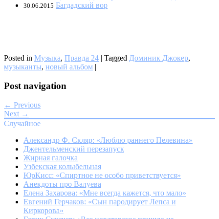
Багдадский вор
30.06.2015
Posted in
Музыка
,
Правда 24
|
Tagged
Доминик Джокер
,
музыканты
,
новый альбом
|
Post navigation
← Previous
Next →
Случайное
Александр Ф. Скляр: «Люблю раннего Пелевина»
Джентельменский перезапуск
Жирная галочка
Узбекская колыбельная
ЮрКисс: «Спиртное не особо приветствуется»
Анекдоты про Валуева
Елена Захарова: «Мне всегда кажется, что мало»
Евгений Герчаков: «Сын пародирует Лепса и
Киркорова»