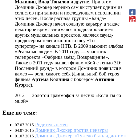
Малинин
,
Влад Топалов
и другие. При этом
Доминик Джокер нередко сам выступает одним из
солистов при записи и последующем исполнении
этих песен. После распада группы «Банда»
Доминик Джокер начал сольную карьеру, а также
некоторое время занимался продюсированием
других музыкальных проектов, являлся саунд-
продюсером телевизионного шоу «Ты —
суперстар» на канале НТВ. В 2009 выходит альбом
«Реальные люди». В 2011 году — участник
телепроекта «Фабрика звёзд. Возвращение».
Также в 2011 году вышел фильм «Бой с тенью 3D:
Последний раунд» в котором Доминик появился в
камео — роли самого себя (финальный бой героя
фильма
Артёма Колчина
с боксёром
Антонио
Куэрте
).
2012 — Золотой граммофон за песню «Если ты со
мной».
Еще по теме:
Родитель песен
07.07.2015
Доминик Джокер против цензуры
04.07.2015
Доминик Джокер: «Тяжело быть идиотом»
01.07.2015