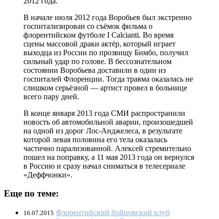
2012 года.
В начале июля 2012 года Воробьев был экстренно
госпитализирован со съёмок фильма о
флорентийском футболе I Calcianti. Во время
сцены массовой драки актёр, который играет
выходца из России по прозвищу Бимбо, получил
сильный удар по голове. В бессознательном
состоянии Воробьева доставили в один из
госпиталей Флоренции. Тогда травма оказалась не
слишком серьёзной — артист провел в больнице
всего пару дней.
В конце января 2013 года СМИ распространили
новость об автомобильной аварии, произошедшей
на одной из дорог Лос-Анджелеса, в результате
которой левая половина его тела оказалась
частично парализованной. Алексей стремительно
пошел на поправку, а 11 мая 2013 года он вернулся
в Россию и сразу начал сниматься в телесериале
«Деффчонки».
Еще по теме:
Флорентийский бойцовский клуб
16.07.2015