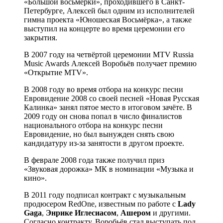
«Большой восьмёрки», проходившего в Санкт-
Петербурге, Алексей был одним из исполнителей
гимна проекта «Юношеская Восьмёрка», а также
выступил на концерте во время церемонии его
закрытия.
В 2007 году на четвёртой церемонии MTV Russia
Music Awards Алексей Воробьёв получает премию
«Открытие MTV».
В 2008 году во время отбора на конкурс песни
Евровидение 2008 со своей песней «Новая Русская
Калинка» занял пятое место в итоговом зачёте. В
2009 году он снова попал в число финалистов
национального отбора на конкурс песни
Евровидение, но был вынужден снять свою
кандидатуру из-за занятости в другом проекте.
В феврале 2008 года также получил приз
«Звуковая дорожка» МК в номинации «Музыка и
кино».
В 2011 году подписал контракт с музыкальным
продюсером RedOne, известным по работе с
Lady
Gaga
,
Энрике Иглесиасом
,
Ашером
и другими.
Согласно контракту, Воробьёв стал выступать под