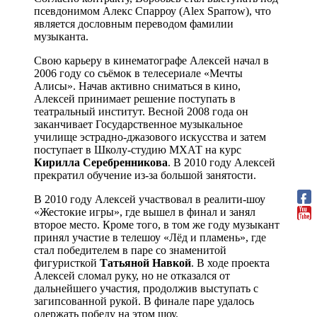
псевдонимом Алекс Спарроу (Alex Sparrow), что
является дословным переводом фамилии
музыканта.
Свою карьеру в кинематографе Алексей начал в
2006 году со съёмок в телесериале «Мечты
Алисы». Начав активно сниматься в кино,
Алексей принимает решение поступать в
театральный институт. Весной 2008 года он
заканчивает Государственное музыкальное
училище эстрадно-джазового искусства и затем
поступает в Школу-студию МХАТ на курс
Кирилла Серебренникова
. В 2010 году Алексей
прекратил обучение из-за большой занятости.
В 2010 году Алексей участвовал в реалити-шоу
«Жестокие игры», где вышел в финал и занял
второе место. Кроме того, в том же году музыкант
принял участие в телешоу «Лёд и пламень», где
стал победителем в паре со знаменитой
фигуристкой
Татьяной Навкой
. В ходе проекта
Алексей сломал руку, но не отказался от
дальнейшего участия, продолжив выступать с
загипсованной рукой. В финале паре удалось
одержать победу на этом шоу.