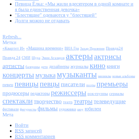
Певица Ёлка: «Мы жили вдесятером в одной комнате и
я была единственная девочка»
"Блестящие" одеваются у "блестящей"
Долги можно не отдавать
Refresh...
Метки
«Квартет И»
«Машина времени»
Правда24
ВИА Гра
Захар Прилепин
актеры
актрисы
Правда 24
СМИ
Шура
Эмин Агаларов
кино
артисты
книги
журналы
дизайнеры
балерины
дети
музыканты
концерты
музыка
мюзиклы
новые альбомы
певицы
певцы
премьеры
писатели
певец
поэты
режиссеры
продюсеры
редакторы
сериалы
рок-группы
спектакли
театры
творчество
телеведущие
театр
фильмы
юбилеи
фестивали
художники
фигуристы
шоу
Мета
Войти
RSS
записей
RSS
комментариев