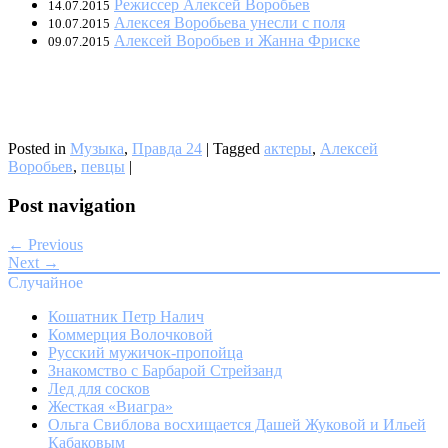
Режиссер Алексей Воробьев
14.07.2015
Алексея Воробьева унесли с поля
10.07.2015
Алексей Воробьев и Жанна Фриске
09.07.2015
Posted in
Музыка
,
Правда 24
|
Tagged
актеры
,
Алексей
Воробьев
,
певцы
|
Post navigation
← Previous
Next →
Случайное
Кошатник Петр Налич
Коммерция Волочковой
Русский мужичок-пропойца
Знакомство с Барбарой Стрейзанд
Лед для сосков
Жесткая «Виагра»
Ольга Свиблова восхищается Дашей Жуковой и Ильей
Кабаковым