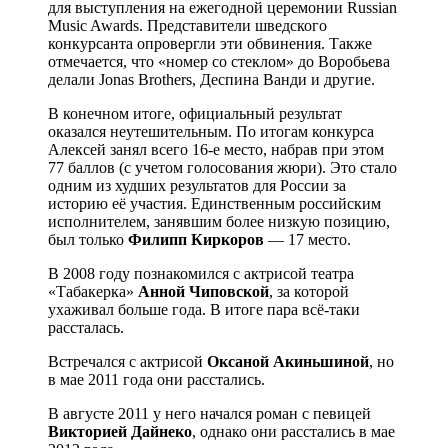
для выступления на ежегодной церемонии Russian
Music Awards. Представители шведского
конкурсанта опровергли эти обвинения. Также
отмечается, что «номер со стеклом» до Воробьева
делали Jonas Brothers, Деспина Ванди и другие.
В конечном итоге, официальный результат
оказался неутешительным. По итогам конкурса
Алексей занял всего 16-е место, набрав при этом
77 баллов (с учетом голосования жюри). Это стало
одним из худших результатов для России за
историю её участия. Единственным российским
исполнителем, занявшим более низкую позицию,
был только
Филипп Киркоров
— 17 место.
В 2008 году познакомился с актрисой театра
«Табакерка»
Анной Чиповской
, за которой
ухаживал больше года. В итоге пара всё-таки
рассталась.
Встречался с актрисой
Оксаной Акиньшиной
, но
в мае 2011 года они расстались.
В августе 2011 у него начался роман с певицей
Викторией Дайнеко
, однако они расстались в мае