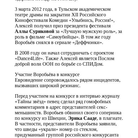
3 марта 2012 года, в Тульском академическом
театре драмы на закрытии XII Российского
Кинофестиваля Комедии «Улыбнись, Россия!»,
Алексей получил приз президента фестиваля
Аллы Суриковой
за «Лучшую мужскую роль», за
роль в фильме «Самоубийцы». В том же году
Воробьёв снялся в сериале «Деффчонки».
В 2008 году он начал сотрудничать с проектом
«Dance4Life». Также Алексей является Послом
доброй воли ООН по борьбе со СПИДом.
Участие Воробьёва в конкурсе
Евровидение сопровождалось рядом инцидентов,
вызвавших широкий резонанс.
Перед участием на конкурсе в интервью журналу
«Тайны звёзд» певец сделал ряд гомофобных
комментариев в адрес представителей секс-
меньшинств. Воробьев обвинил своего соперника
по конкурсу из Швеции,
Эрика Сааде
, в плагиате.
В частности, представители Воробьева заявили,
что шведы «украли» номер со стеклом,
придуманный группой российского конкурсанта