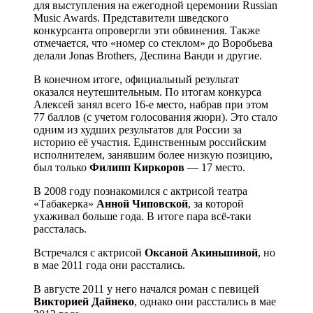
для выступления на ежегодной церемонии Russian
Music Awards. Представители шведского
конкурсанта опровергли эти обвинения. Также
отмечается, что «номер со стеклом» до Воробьева
делали Jonas Brothers, Деспина Ванди и другие.
В конечном итоге, официальный результат
оказался неутешительным. По итогам конкурса
Алексей занял всего 16-е место, набрав при этом
77 баллов (с учетом голосования жюри). Это стало
одним из худших результатов для России за
историю её участия. Единственным российским
исполнителем, занявшим более низкую позицию,
был только
Филипп Киркоров
— 17 место.
В 2008 году познакомился с актрисой театра
«Табакерка»
Анной Чиповской
, за которой
ухаживал больше года. В итоге пара всё-таки
рассталась.
Встречался с актрисой
Оксаной Акиньшиной
, но
в мае 2011 года они расстались.
В августе 2011 у него начался роман с певицей
Викторией Дайнеко
, однако они расстались в мае