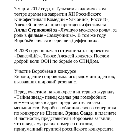
3 марта 2012 года, в Тульском академическом
театре драмы на закрытии XII Российского
Кинофестиваля Комедии «Улыбнись, Россия!»,
Алексей получил приз президента фестиваля
Аллы Суриковой
за «Лучшую мужскую роль», за
роль в фильме «Самоубийцы». В том же году
Воробьёв снялся в сериале «Деффчонки».
В 2008 году он начал сотрудничать с проектом
«Dance4Life». Также Алексей является Послом
доброй воли ООН по борьбе со СПИДом.
Участие Воробьёва в конкурсе
Евровидение сопровождалось рядом инцидентов,
вызвавших широкий резонанс.
Перед участием на конкурсе в интервью журналу
«Тайны звёзд» певец сделал ряд гомофобных
комментариев в адрес представителей секс-
меньшинств. Воробьев обвинил своего соперника
по конкурсу из Швеции,
Эрика Сааде
, в плагиате.
В частности, представители Воробьева заявили,
что шведы «украли» номер со стеклом,
придуманный группой российского конкурсанта