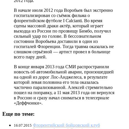
2012 года.
В начале июля 2012 года Воробьев был экстренно
госпитализирован со съёмок фильма о
флорентийском футболе I Calcianti. Во время
сцены массовой драки актёр, который играет
выходца из России по прозвищу Бимбо, получил
сильный удар по голове. В бессознательном
состоянии Воробьева доставили в один из
госпиталей Флоренции. Тогда травма оказалась не
слишком серьёзной — артист провел в больнице
всего пару дней.
В конце января 2013 года СМИ распространили
новость об автомобильной аварии, произошедшей
на одной из дорог Лос-Анджелеса, в результате
которой левая половина его тела оказалась
частично парализованной. Алексей стремительно
пошел на поправку, а 11 мая 2013 года он вернулся
в Россию и сразу начал сниматься в телесериале
«Деффчонки».
Еще по теме:
Флорентийский бойцовский клуб
16.07.2015