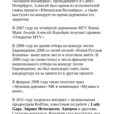
«Большой восьмёрки», проходившего в Санкт-
Петербурге, Алексей был одним из исполнителей
гимна проекта «Юношеская Восьмёрка», а также
выступил на концерте во время церемонии его
закрытия.
В 2007 году на четвёртой церемонии MTV Russia
Music Awards Алексей Воробьёв получает премию
«Открытие MTV».
В 2008 году во время отбора на конкурс песни
Евровидение 2008 со своей песней «Новая Русская
Калинка» занял пятое место в итоговом зачёте. В
2009 году он снова попал в число финалистов
национального отбора на конкурс песни
Евровидение, но был вынужден снять свою
кандидатуру из-за занятости в другом проекте.
В феврале 2008 года также получил приз
«Звуковая дорожка» МК в номинации «Музыка и
кино».
В 2011 году подписал контракт с музыкальным
продюсером RedOne, известным по работе с
Lady
Gaga
,
Энрике Иглесиасом
,
Ашером
и другими.
Согласно контракту, Воробьёв стал выступать под