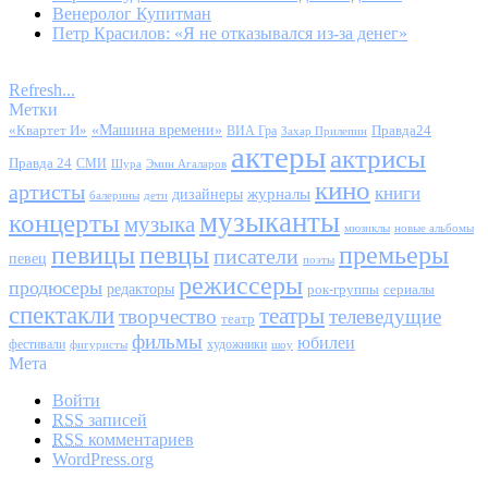
Венеролог Купитман
Петр Красилов: «Я не отказывался из-за денег»
Refresh...
Метки
«Квартет И»
«Машина времени»
Правда24
ВИА Гра
Захар Прилепин
актеры
актрисы
Правда 24
СМИ
Шура
Эмин Агаларов
кино
артисты
книги
журналы
дизайнеры
балерины
дети
музыканты
концерты
музыка
мюзиклы
новые альбомы
певицы
певцы
премьеры
писатели
певец
поэты
режиссеры
продюсеры
редакторы
сериалы
рок-группы
спектакли
театры
творчество
телеведущие
театр
фильмы
юбилеи
фестивали
художники
фигуристы
шоу
Мета
Войти
RSS
записей
RSS
комментариев
WordPress.org