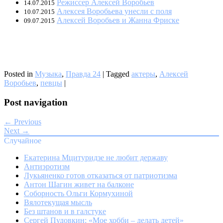
Режиссер Алексей Воробьев
14.07.2015
Алексея Воробьева унесли с поля
10.07.2015
Алексей Воробьев и Жанна Фриске
09.07.2015
Posted in
Музыка
,
Правда 24
|
Tagged
актеры
,
Алексей
Воробьев
,
певцы
|
Post navigation
← Previous
Next →
Случайное
Екатерина Мцитуридзе не любит державу
Антиэротизм
Лукьяненко готов отказаться от патриотизма
Антон Шагин живет на балконе
Соборность Ольги Кормухиной
Вялотекущая мысль
Без штанов и в галстуке
Сергей Пудовкин: «Мое хобби – делать детей»