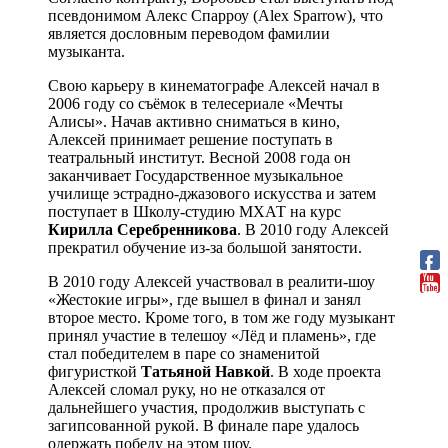
псевдонимом Алекс Спарроу (Alex Sparrow), что
является дословным переводом фамилии
музыканта.
Свою карьеру в кинематографе Алексей начал в
2006 году со съёмок в телесериале «Мечты
Алисы». Начав активно сниматься в кино,
Алексей принимает решение поступать в
театральный институт. Весной 2008 года он
заканчивает Государственное музыкальное
училище эстрадно-джазового искусства и затем
поступает в Школу-студию МХАТ на курс
Кирилла Серебренникова
. В 2010 году Алексей
прекратил обучение из-за большой занятости.
В 2010 году Алексей участвовал в реалити-шоу
«Жестокие игры», где вышел в финал и занял
второе место. Кроме того, в том же году музыкант
принял участие в телешоу «Лёд и пламень», где
стал победителем в паре со знаменитой
фигуристкой
Татьяной Навкой
. В ходе проекта
Алексей сломал руку, но не отказался от
дальнейшего участия, продолжив выступать с
загипсованной рукой. В финале паре удалось
одержать победу на этом шоу.