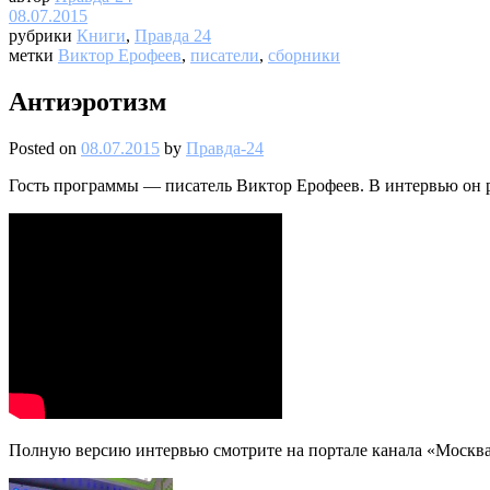
08.07.2015
рубрики
Книги
,
Правда 24
метки
Виктор Ерофеев
,
писатели
,
сборники
Антиэротизм
Posted on
08.07.2015
by
Правда-24
Гость программы — писатель Виктор Ерофеев. В интервью он ра
Полную версию интервью смотрите на портале канала «Москва 2