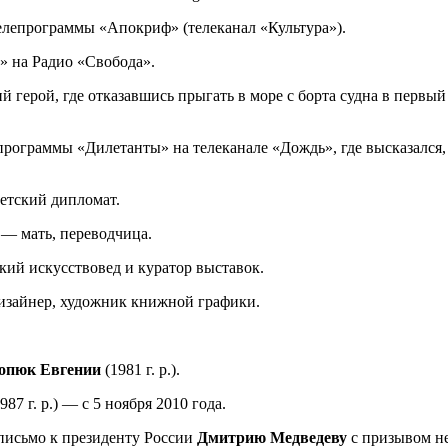
телепрограммы «Апокриф» (телеканал «Культура»).
» на Радио «Свобода».
й герой, где отказавшись прыгать в море с борта судна в первый
 программы «Дилетанты» на телеканале «Дождь», где высказался
етский дипломат.
— мать, переводчица.
кий искусствовед и куратор выставок.
дизайнер, художник книжной графики.
опюк Евгении
(1981 г. р.).
987 г. р.) — с 5 ноября 2010 года.
 письмо к президенту России
Дмитрию Медведеву
с призывом не