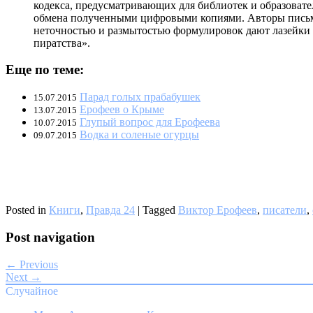
кодекса, предусматривающих для библиотек и образоват
обмена полученными цифровыми копиями. Авторы письма с
неточностью и размытостью формулировок дают лазейки 
пиратства».
Еще по теме:
Парад голых прабабушек
15.07.2015
Ерофеев о Крыме
13.07.2015
Глупый вопрос для Ерофеева
10.07.2015
Водка и соленые огурцы
09.07.2015
Posted in
Книги
,
Правда 24
|
Tagged
Виктор Ерофеев
,
писатели
,
Post navigation
← Previous
Next →
Случайное