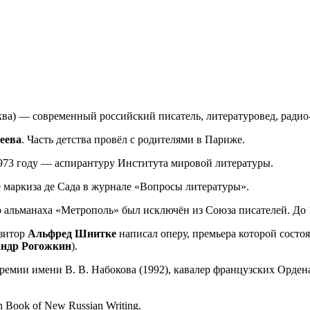
ква) — современный российский писатель, литературовед, радио
еева
. Часть детства провёл с родителями в Париже.
1973 году — аспирантуру Института мировой литературы.
е маркиза де Сада в журнале «Вопросы литературы».
о альманаха «Метрополь» был исключён из Союза писателей. До 1
озитор
Альфред Шнитке
написал оперу, премьера которой состоя
андр Рогожкин
).
емии имени В. В. Набокова (1992), кавалер французских Орден
Book of New Russian Writing.