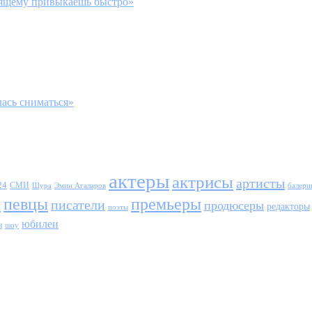
оящему привыкаешь быстро»
лась сниматься»
актеры
актрисы
артисты
24
СМИ
Шура
балери
Эмин Агаларов
ы
певцы
премьеры
писатели
продюсеры
редакторы
поэты
юбилеи
и
шоу