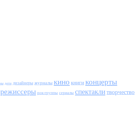
кино
концерты
книги
журналы
дизайнеры
ны
дети
режиссеры
спектакли
творчество
сериалы
рок-группы