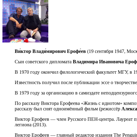
Ви́ктор Влади́мирович Ерофе́ев
(19 сентября 1947, Мос
Сын советского дипломата
Владимира Ивановича Ероф
В 1970 году окончил филологический факультет МГУ, в 
Известность получил после публикации эссе о творчеств
В 1979 году за организацию в самиздате неподцензурног
По рассказу Виктора Ерофеева «Жизнь с идиотом» комп
рассказу был снят одноимённый фильм (режиссёр
Алекс
Виктор Ерофеев — член Русского ПЕН-центра. Лауреат пр
легиона (2013).
Виктор Ерофеев — главный редактор издания The Penguin 