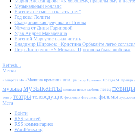
Мария Александрова: «К хорошему, правильному и наст
Музыкальный коллапс
Евгения не смогла сказать „нет“
Год козы Лолиты
Скандинавская девушка из Пскова
Nirvana от Дины Гариповой
Удав Андрея Макаревича
Евгений Маргулис начал читать
Владимир Широков: «Кристина Орбакайте легко согласи
Петр Листерман: «У Михаила Прохорова была любовь»
Refresh...
Метки
«Квартет И»
«Машина времени»
Правда24
Правда 
ВИА Гра
Захар Прилепин
музыканты
певиц
музыка
певец
мюзиклы
новые альбомы
театры
телеведущие
фильмы
театр
фестивали
художник
фигуристы
Мета
Войти
RSS
записей
RSS
комментариев
WordPress.org