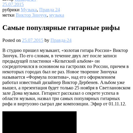
25.07.2015
рубрики
Музыка
,
Правда 24
метки
Виктор Зинчук
,
музыка
Самые популярные гитарные рифы
Posted on
25.07.2015
by
Правда-24
В студию пришел музыкант, «золотая гитара России» Виктор
Зинчук. По его словам, в течение двух лет после записи
предыдущей пластинки «Кельтский альбом» он
сосредоточился в основном на гастролях по России, причем в
некоторых городах был не раз. Новое творение Зинчука
называется «Формула позитива», над его оформлением
работал известный дизайнер Виктор Дербенев. Альбом уже
вышел, а презентация будет только 25 ноября в Светлановском
зале Дома музыки. Гитарист рассказал о секрете успеха в
области музыки, назвал три самых популярных гитарных
рифа и виртуозно сыграл две композиции. Эфир от 01.11.12.