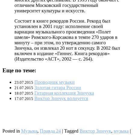
отличием Московский государственный
университет культуры и искусств.
Состоит в книге рекордов России. Рекорд был
установлен в 2001 году: исполнение своей
вариации музыкального произведения «Полет
шмеля» Римского-Корсакова в темпе 270 ударов в
минуту – при этом, по утверждению самого
Зинчука, он извлекал 20 нот в секунду. В 2002 был
включен в издание «Гиннес. Книга рекордов»
(Издательство «АСТ», 2002 — с. 264).
Еще по теме:
Проводник музыки
23.07.2015
Золотая гитара России
21.07.2015
Гитарная коллекция Зинчука
18.07.2015
Виктор Зинчук волнуется
17.07.2015
Posted in
Музыка
,
Правда 24
|
Tagged
Виктор Зинчук
,
музыка
|