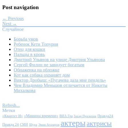
Post navigation
← Previous
Next →
Случайное
Борьба умов
Ребенок Кети Топурия
Отец для кошки
Пальцы в кровь
Дмитрий Ульянов на улице Дмитрия Ульянова
Сергей Филин не завидует богатым
Обнаженка на обложке
Кот как собака охраняет дом
Виктор Дробыш: «Пугачева дала мне пендель»
Чем Владимир Меньшов отличается от Никиты
Михалкова
Refresh...
Метки
«Квартет И»
«Машина времени»
Правда24
ВИА Гра
Захар Прилепин
актеры
актрисы
Правда 24
СМИ
Шура
Эмин Агаларов