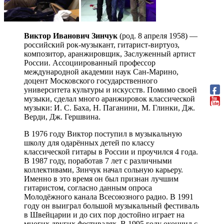
Виктор Иванович Зинчук
(род. 8 апреля 1958) —
российский рок-музыкант, гитарист-виртуоз,
композитор, аранжировщик, Заслуженный артист
России. Ассоциированный профессор
международной академии наук Сан-Марино,
доцент Московского государственного
университета культуры и искусств. Помимо своей
музыки, сделал много аранжировок классической
музыки: И. С. Баха, Н. Паганини, М. Глинки, Дж.
Верди, Дж. Гершвина.
В 1976 году Виктор поступил в музыкальную
школу для одарённых детей по классу
классической гитары в России и проучился 4 года.
В 1987 году, поработав 7 лет с различными
коллективами, Зинчук начал сольную карьеру.
Именно в это время он был признан лучшим
гитаристом, согласно данным опроса
Молодёжного канала Всесоюзного радио. В 1991
году он выиграл большой музыкальный фестиваль
в Швейцарии и до сих пор достойно играет на
многих других фестивалях. В 1995 году окончил с