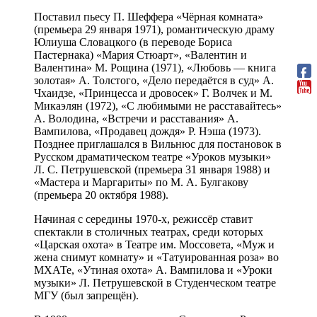
Поставил пьесу П. Шеффера «Чёрная комната»
(премьера 29 января 1971), романтическую драму
Юлиуша Словацкого (в переводе Бориса
Пастернака) «Мария Стюарт», «Валентин и
Валентина» М. Рощина (1971), «Любовь — книга
золотая» А. Толстого, «Дело передаётся в суд» А.
Чхаидзе, «Принцесса и дровосек» Г. Волчек и М.
Микаэлян (1972), «С любимыми не расставайтесь»
А. Володина, «Встречи и расставания» А.
Вампилова, «Продавец дождя» Р. Нэша (1973).
Позднее приглашался в Вильнюс для постановок в
Русском драматическом театре «Уроков музыки»
Л. С. Петрушевской (премьера 31 января 1988) и
«Мастера и Маргариты» по М. А. Булгакову
(премьера 20 октября 1988).
Начиная с середины 1970-х, режиссёр ставит
спектакли в столичных театрах, среди которых
«Царская охота» в Театре им. Моссовета, «Муж и
жена снимут комнату» и «Татуированная роза» во
МХАТе, «Утиная охота» А. Вампилова и «Уроки
музыки» Л. Петрушевской в Студенческом театре
МГУ (был запрещён).