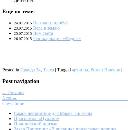
Детей нет.
Еще по теме:
Выходи и пробуй
24.07.2015
Вера в землю
23.07.2015
Дом света
25.07.2015
Реинкарнация «Федры»
26.07.2015
Posted in
Правда 24
,
Театр
|
Tagged
артисты
,
Роман Виктюк
|
Post navigation
← Previous
Next →
Случайное
Самое неприятное для Марка Тишмана
Программа: «Цунами»
Полицейский призыв
Захар Прилепин: «В дневнике подделывал подпись