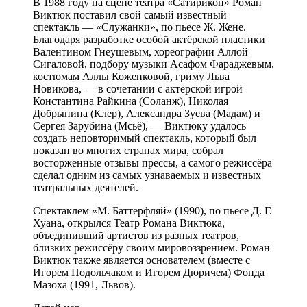
В 1988 году на сцене театра «Сатирикон» Роман
Виктюк поставил свой самый известный
спектакль — «Служанки», по пьесе Ж. Жене.
Благодаря разработке особой актёрской пластики
Валентином Гнеушевым, хореографии Аллой
Сигаловой, подбору музыки Асафом Фараджевым,
костюмам Аллы Коженковой, гриму Льва
Новикова, — в сочетании с актёрской игрой
Константина Райкина (Соланж), Николая
Добрынина (Клер), Александра Зуева (Мадам) и
Сергея Зарубина (Мсьё), — Виктюку удалось
создать неповторимый спектакль, который был
показан во многих странах мира, собрал
восторженные отзывы прессы, а самого режиссёра
сделал одним из самых узнаваемых и известных
театральных деятелей.
Спектаклем «М. Баттерфляй» (1990), по пьесе Д. Г.
Хуана, открылся Театр Романа Виктюка,
объединивший артистов из разных театров,
близких режиссёру своим мировоззрением. Роман
Виктюк также является основателем (вместе с
Игорем Подольчаком и Игорем Дюричем) Фондa
Мазоха (1991, Львов).