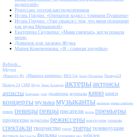
родителей»
Ренессанс поэтов-шестидесятников
Игорь Гордин: «Оператор ходил с томиком Пушкина»
Игорь Гордин: «Уже свыкся с тем, что меня похоронят
как мужа Меньшовой»
Екатерина Скулкина: «Мама смеялась, когда рожала
меня»
Доминик или ласково Жучка
Мария Кожевникова: «Я - главная злодейка»
Refresh...
Метки
«Квартет И»
«Машина времени»
Правда24
ВИА Гра
Захар Прилепин
актеры
актрисы
Правда 24
СМИ
Шура
Эмин Агаларов
кино
артисты
книги
журналы
дизайнеры
балерины
дети
музыканты
концерты
музыка
мюзиклы
новые альбомы
певицы
певцы
премьеры
писатели
певец
поэты
режиссеры
продюсеры
редакторы
сериалы
рок-группы
спектакли
театры
творчество
телеведущие
театр
фильмы
юбилеи
фестивали
художники
фигуристы
шоу