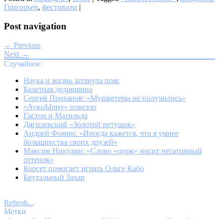
Григорьев
,
фестивали
|
Post navigation
← Previous
Next →
Случайное
Наука и жизнь затянула пояс
Балетная дедовщина
Сергей Проханов: «Мушкетеры не получились»
«АукцЫону» повезло
Гастон и Матильда
Дягилевский «Золотой петушок»
Андрей Фомин: «Иногда кажется, что я умнее
большинства своих друзей»
Максим Никулин: «Слово «цирк» носит негативный
оттенок»
Корсет помогает играть Ольге Кабо
Брутальный Захар
Refresh...
Метки