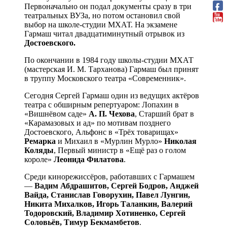
Первоначально он подал документы сразу в три
театральных ВУЗа, но потом остановил свой
выбор на школе-студии МХАТ. На экзамене
Гармаш читал двадцатиминутный отрывок из
Достоевского.
По окончании в 1984 году школы-студии МХАТ
(мастерская И. М. Тарханова) Гармаш был принят
в труппу Московского театра «Современник».
Сегодня Сергей Гармаш один из ведущих актёров
театра с обширным репертуаром: Лопахин в
«Вишнёвом саде»
А. П. Чехова
, Старший брат в
«Карамазовых и ад» по мотивам позднего
Достоевского, Альфонс в «Трёх товарищах»
Ремарка
и Михаил в «Мурлин Мурло»
Николая
Коляды
, Первый министр в «Ещё раз о голом
короле»
Леонида Филатова
.
Среди кинорежиссёров, работавших с Гармашем
—
Вадим Абдрашитов, Сергей Бодров, Анджей
Вайда, Станислав Говорухин, Павел Лунгин,
Никита Михалков, Игорь Таланкин, Валерий
Тодоровский, Владимир Хотиненко, Сергей
Соловьёв, Тимур Бекмамбетов
.