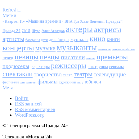
Refresh...
Метки
«Квартет И»
«Машина времени»
Правда24
ВИА Гра
Захар Прилепин
актеры
актрисы
Правда 24
СМИ
Шура
Эмин Агаларов
кино
артисты
книги
журналы
дизайнеры
балерины
дети
музыканты
концерты
музыка
мюзиклы
новые альбомы
певицы
певцы
премьеры
писатели
певец
поэты
режиссеры
продюсеры
редакторы
сериалы
рок-группы
спектакли
театры
творчество
телеведущие
театр
фильмы
юбилеи
фестивали
художники
фигуристы
шоу
Мета
Войти
RSS
записей
RSS
комментариев
WordPress.org
© Телепрограмма «Правда 24»
Телеканал «Москва 24»