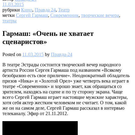
11.03.2015
рубрики
Кино
,
Правда 24
,
Театр
метки
Сергей Гармаш
,
Современник
,
творческие вечера
,
театры
Гармаш: «Очень не хватает
сценаристов»
Posted on
11.03.2015
by
Правда-24
В театре Эстрады состоится творческий вечер народного
артиста России Сергея Гармаша под названием «Всякому
безобразию есть свое приличие». Неоднократный обладатель
призов «Ника» и «Золотой Орел» уже четверть века играет в
театре «Современник» и хорошо знает, как обращаться со
зрителем, находясь на сцене и по ту сторону экрана. Чаще
всего Сергей Гармаш играет настоящие мужские характеры,
хотя себя актер жестким человеком не считает. О том, какой
же он на самом деле, Сергей Гармаш рассказал в интервью
телеканалу. Эфир от 21.11.2012.