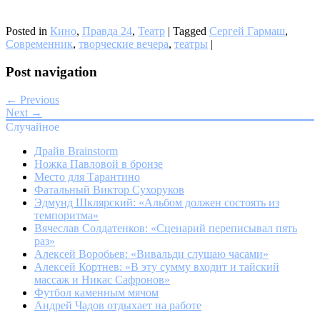
Posted in
Кино
,
Правда 24
,
Театр
|
Tagged
Сергей Гармаш
,
Современник
,
творческие вечера
,
театры
|
Post navigation
← Previous
Next →
Случайное
Драйв Brainstorm
Ножка Павловой в бронзе
Место для Тарантино
Фатальный Виктор Сухоруков
Эдмунд Шклярский: «Альбом должен состоять из
темпоритма»
Вячеслав Солдатенков: «Сценарий переписывал пять
раз»
Алексей Воробьев: «Вивальди слушаю часами»
Алексей Кортнев: «В эту сумму входит и тайский
массаж и Никас Сафронов»
Футбол каменным мячом
Андрей Чадов отдыхает на работе