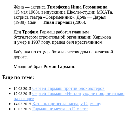
Жена — актриса
Тимофеева Инна Германовна
(15 мая 1963), выпускница Школы-студии МХАТа,
актриса театра «Современник». Дочь —
Дарья
(1988). Сын —
Иван Гармаш
(2006).
Дед
Трофим
Гармаш работал главным
бухгалтером строительной организации Харькова
и умер в 1937 году, прадед был крестьянином.
Бабушка по отцу работала счетоводом на железной
дороге.
Младший брат
Роман Гармаш
.
Еще по теме:
Сергей Гармаш против блокбастеров
19.03.2015
Сергей Гармаш: «Не танцую, не пою, не играю
17.03.2015
на гитаре»
Катынь принесла награду Гармашу
14.03.2015
Гармаш не мечтал о Гамлете
13.03.2015