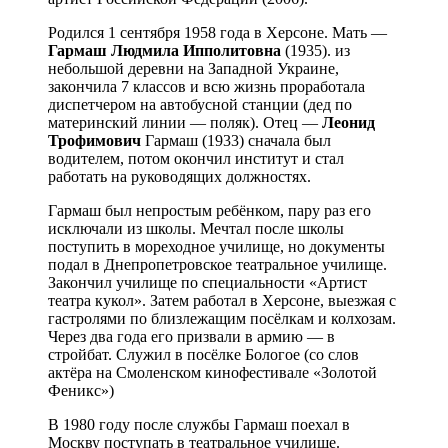
Родился 1 сентября 1958 года в Херсоне. Мать —
Гармаш Людмила Ипполитовна
(1935). из
небольшой деревни на Западной Украине,
закончила 7 классов и всю жизнь проработала
диспетчером на автобусной станции (дед по
материнский линии — поляк). Отец —
Леонид
Трофимович
Гармаш (1933) сначала был
водителем, потом окончил институт и стал
работать на руководящих должностях.
Гармаш был непростым ребёнком, пару раз его
исключали из школы. Мечтал после школы
поступить в мореходное училище, но документы
подал в Днепропетровское театральное училище.
Закончил училище по специальности «Артист
театра кукол». Затем работал в Херсоне, выезжая с
гастролями по близлежащим посёлкам и колхозам.
Через два года его призвали в армию — в
стройбат. Служил в посёлке Бологое (со слов
актёра на Смоленском кинофестивале «Золотой
Феникс»)
В 1980 году после службы Гармаш поехал в
Москву поступать в театральное училище.