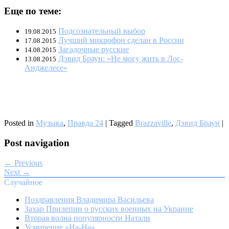
Еще по теме:
Подсознательный выбор
19.08.2015
Лучший микрофон сделан в России
17.08.2015
Загадочные русские
14.08.2015
Дэвид Браун: «Не могу жить в Лос-
13.08.2015
Анджелесе»
Posted in
Музыка
,
Правда 24
|
Tagged
Brazzaville
,
Дэвид Браун
|
Post navigation
← Previous
Next →
Случайное
Поздравления Владимира Васильева
Захар Прилепин о русских военных на Украине
Вторая волна популярности Натали
Усмирение «На-На»