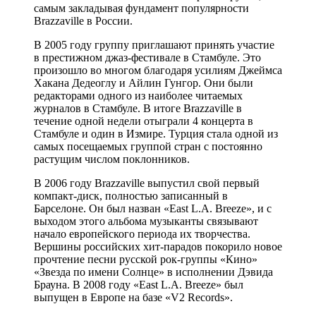
самым закладывая фундамент популярности
Brazzaville в России.
В 2005 году группу приглашают принять участие
в престижном джаз-фестивале в Стамбуле. Это
произошло во многом благодаря усилиям Джеймса
Хакана Дедеоглу и Айлин Гунгор. Они были
редакторами одного из наиболее читаемых
журналов в Стамбуле. В итоге Brazzaville в
течение одной недели отыграли 4 концерта в
Стамбуле и один в Измире. Турция стала одной из
самых посещаемых группой стран с постоянно
растущим числом поклонников.
В 2006 году Brazzaville выпустил свой первый
компакт-диск, полностью записанный в
Барселоне. Он был назван «East L.A. Breeze», и с
выходом этого альбома музыканты связывают
начало европейского периода их творчества.
Вершины российских хит-парадов покорило новое
прочтение песни русской рок-группы «Кино»
«Звезда по имени Солнце» в исполнении Дэвида
Брауна. В 2008 году «East L.A. Breeze» был
выпущен в Европе на базе «V2 Records».