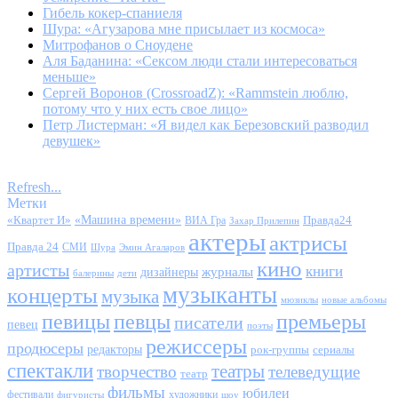
Гибель кокер-спаниеля
Шура: «Агузарова мне присылает из космоса»
Митрофанов о Сноудене
Аля Баданина: «Сексом люди стали интересоваться
меньше»
Сергей Воронов (CrossroadZ): «Rammstein люблю,
потому что у них есть свое лицо»
Петр Листерман: «Я видел как Березовский разводил
девушек»
Refresh...
Метки
«Квартет И»
«Машина времени»
Правда24
ВИА Гра
Захар Прилепин
актеры
актрисы
Правда 24
СМИ
Шура
Эмин Агаларов
кино
артисты
книги
журналы
дизайнеры
балерины
дети
музыканты
концерты
музыка
мюзиклы
новые альбомы
певицы
певцы
премьеры
писатели
певец
поэты
режиссеры
продюсеры
редакторы
сериалы
рок-группы
спектакли
театры
творчество
телеведущие
театр
фильмы
юбилеи
фестивали
художники
фигуристы
шоу