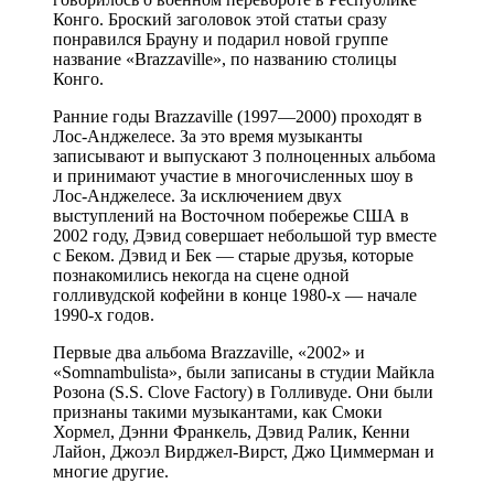
Конго. Броский заголовок этой статьи сразу
понравился Брауну и подарил новой группе
название «Brazzaville», по названию столицы
Конго.
Ранние годы Brazzaville (1997—2000) проходят в
Лос-Анджелесе. За это время музыканты
записывают и выпускают 3 полноценных альбома
и принимают участие в многочисленных шоу в
Лос-Анджелесе. За исключением двух
выступлений на Восточном побережье США в
2002 году, Дэвид совершает небольшой тур вместе
с Беком. Дэвид и Бек — старые друзья, которые
познакомились некогда на сцене одной
голливудской кофейни в конце 1980-х — начале
1990-х годов.
Первые два альбома Brazzaville, «2002» и
«Somnambulista», были записаны в студии Майкла
Розона (S.S. Clove Factory) в Голливуде. Они были
признаны такими музыкантами, как Смоки
Хормел, Дэнни Франкель, Дэвид Ралик, Кенни
Лайон, Джоэл Вирджел-Вирст, Джо Циммерман и
многие другие.