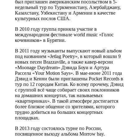
был приглашен американским посольством в 5-
недельный тур по Туркменистану, Азербайджану,
Казахстану, Узбекистану и Армении в качестве
культурных послов США.
В 2010 году группа приняла участие в
международном фестивале world music «Голос
кочевников» в Бурятии.
В 2011 году музыканты выпускают новый альбом
под названием «Jetlag Poetry», в который вошли 9
новых песен Brazzaville, а также кавер-версии
«Moonage Daydream» Дэвида Боуи и Артура
Рассела «Your Motion Says». В мае-июне 2011 года
Дэвид и Кенни были приглашены Pocket Records в
тур по 12 городам Китая. Ко всему прочему, Дэвид
с группой всё чаще собирает своих поклонников
на домашних концертах, так называемых
«квартирниках». В такой атмосфере достигается
более близкое общение со зрителями, которого
трудно добиться на больших концертных
площадках.
В 2013 году состоялось турне по России,
посвященное выходу альбома Morrow bay.