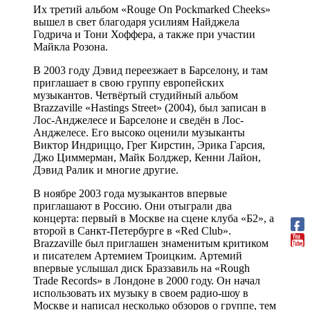
Их третий альбом «Rouge On Pockmarked Cheeks»
вышел в свет благодаря усилиям Найджела
Годрича и Тони Хоффера, а также при участии
Майкла Розона.
В 2003 году Дэвид переезжает в Барселону, и там
приглашает в свою группу европейских
музыкантов. Четвёртый студийный альбом
Brazzaville «Hastings Street» (2004), был записан в
Лос-Анджелесе и Барселоне и сведён в Лос-
Анджелесе. Его высоко оценили музыканты
Виктор Индриццо, Грег Кирстин, Эрика Гарсия,
Джо Циммерман, Майк Болджер, Кенни Лайон,
Дэвид Ралик и многие другие.
В ноябре 2003 года музыкантов впервые
приглашают в Россию. Они отыграли два
концерта: первый в Москве на сцене клуба «Б2», а
второй в Санкт-Петербурге в «Red Club».
Brazzaville был приглашен знаменитым критиком
и писателем Артемием Троицким. Артемий
впервые услышал диск Браззавиль на «Rough
Trade Records» в Лондоне в 2000 году. Он начал
использовать их музыку в своем радио-шоу в
Москве и написал несколько обзоров о группе, тем