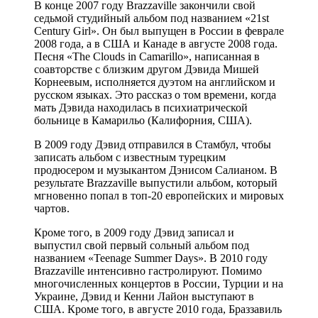
В конце 2007 году Brazzaville закончили свой
седьмой студийный альбом под названием «21st
Century Girl». Он был выпущен в России в феврале
2008 года, а в США и Канаде в августе 2008 года.
Песня «The Clouds in Camarillo», написанная в
соавторстве с близким другом Дэвида Мишей
Корнеевым, исполняется дуэтом на английском и
русском языках. Это рассказ о том времени, когда
мать Дэвида находилась в психиатрической
больнице в Камарильо (Калифорния, США).
В 2009 году Дэвид отправился в Стамбул, чтобы
записать альбом с известным турецким
продюсером и музыкантом Дэнисом Салианом. В
результате Brazzaville выпустили альбом, который
мгновенно попал в топ-20 европейских и мировых
чартов.
Кроме того, в 2009 году Дэвид записал и
выпустил свой первый сольный альбом под
названием «Teenage Summer Days». В 2010 году
Brazzaville интенсивно гастролируют. Помимо
многочисленных концертов в России, Турции и на
Украине, Дэвид и Кенни Лайон выступают в
США. Кроме того, в августе 2010 года, Браззавиль