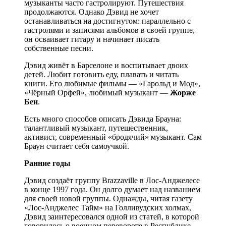
музыканты часто гастролируют. Путешествия
продолжаются. Однако Дэвид не хочет
останавливаться на достигнутом: параллельно с
гастролями и записями альбомов в своей группе,
он осваивает гитару и начинает писать
собственные песни.
Дэвид живёт в Барселоне и воспитывает двоих
детей. Любит готовить еду, плавать и читать
книги. Его любимые фильмы — «Гарольд и Мод»,
«Чёрный Орфей», любимый музыкант —
Жорже
Бен
.
Есть много способов описать Дэвида Брауна:
талантливый музыкант, путешественник,
активист, современный «бродячий» музыкант. Сам
Браун считает себя самоучкой.
Ранние годы
Дэвид создаёт группу Brazzaville в Лос-Анджелесе
в конце 1997 года. Он долго думает над названием
для своей новой группы. Однажды, читая газету
«Лос-Анджелес Тайм» на Голливудских холмах,
Дэвид заинтересовался одной из статей, в которой
говорилось о военном перевороте в Республике