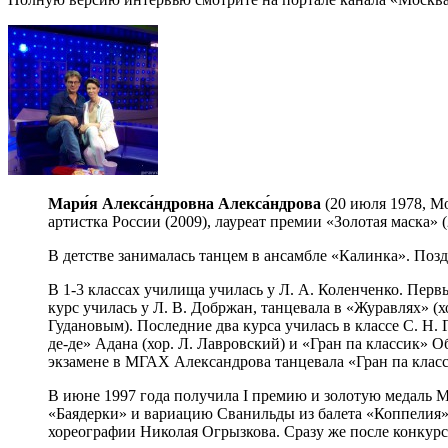
Мари́я Алекса́ндровна Алекса́ндрова
(20 июля 1978, Мо
артистка России (2009), лауреат премии «Золотая маска» 
В детстве занималась танцем в ансамбле «Калинка». Позд
В 1-3 классах училища училась у Л. А. Коленченко. Пер
курс училась у Л. В. Добржан, танцевала в «Журавлях» (
Гудановым). Последние два курса училась в классе С. Н.
де-де» Адана (хор. Л. Лавровский) и «Гран па классик»
экзамене в МГАХ Александрова танцевала «Гран па класси
В июне 1997 года получила I премию и золотую медаль М
«Баядерки» и вариацию Сванильды из балета «Коппелия»
хореографии Николая Огрызкова. Сразу же после конкурс