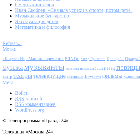
Смерть хипстеров
Иван Скобрев: «Сначала успехи в спорте, потом дети»
Музыкальное бунтарство
Эксплуатация детей
Математика и философия
Refresh...
Метки
«Квартет И»
«Машина времени»
Правда24
Правда 
ВИА Гра
Захар Прилепин
музыканты
певиц
музыка
певец
мюзиклы
новые альбомы
театры
телеведущие
фильмы
театр
фестивали
художник
фигуристы
Мета
Войти
RSS
записей
RSS
комментариев
WordPress.org
© Телепрограмма «Правда 24»
Телеканал «Москва 24»