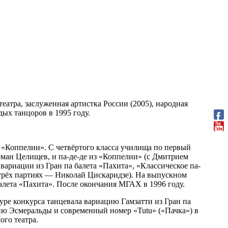
еатра, заслуженная артистка России (2005), народная
дых танцоров в 1995 году.
.
в «Коппелии». C четвёртого класса училища по первый
Роман Целищев, и па-де-де из «Коппелии» (с Дмитрием
вариации из Гран па балета «Пахита», «Классическое па-
х трёх партиях — Николай Цискаридзе). На выпускном
балета «Пахита». После окончания МГАХ в 1996 году.
уре конкурса танцевала вариацию Гамзатти из Гран па
ю Эсмеральды и современный номер «Tutu» («Пачка») в
го театра.