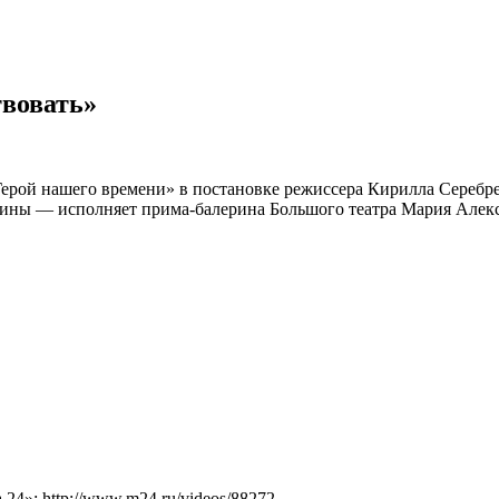
твовать»
Герой нашего времени» в постановке режиссера Кирилла Серебре
ны — исполняет прима-балерина Большого театра Мария Алексан
4»: http://www.m24.ru/videos/88272