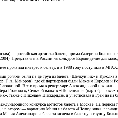
сква) — российская артистка балета, прима-балерина Большого т
(2004). Представитель России на конкурсе Евровидение для моло
нее проявила интерес к балету, и в 1988 году поступила в МГАХ
выми ролями были па-де-труа из балета «Щелкунчик» и Куколка 
хор. Г. А. Майоров), где её партнёрами были Максим Королёв и 
 Головкиной. В это время в репертуаре Александровой появились 
 Обера-Гзовского, Седьмой вальс в «Шопениане» (партнёр во все
к», также с Николаем Цискаридзе, и участвовала в Гран па из 
еждународного конкурса артистов балета в Москве. На первом т
, на втором — вариацию Маши из балета «Щелкунчик», вариаци
а Мария Александрова была зачислена в балетную труппу Большо