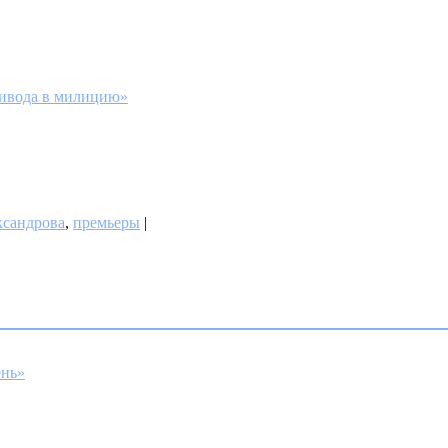
ривода в милицию»
ксандрова
,
премьеры
|
ень»