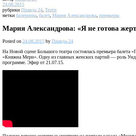
24.08.2015
рубрики
Правда 24
,
Театр
метки
балерины
,
балет
,
Мария Александрова
,
премьеры
Мария Александрова: «Я не готова жер
Posted on
24.08.2015
by
Правда-24
На Новой сцене Большого театра состоялась премьера балета «
«Княжна Мери». Одну из главных женских партий — роль Унди
программе. Эфир от 21.07.15.
Полную версию интервью смотрите на портале канала «Москва 2