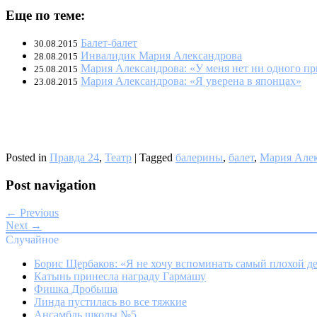
Еще по теме:
Балет-балет
30.08.2015
Инвалидик Мария Александрова
28.08.2015
Мария Александрова: «У меня нет ни одного п
25.08.2015
Мария Александрова: «Я уверена в японцах»
23.08.2015
Posted in
Правда 24
,
Театр
|
Tagged
балерины
,
балет
,
Мария Але
Post navigation
← Previous
Next →
Случайное
Борис Щербаков: «Я не хочу вспоминать самый плохой д
Катынь принесла награду Гармашу
Фишка Дробыша
Линда пустилась во все тяжкие
Ансамбль школы №5