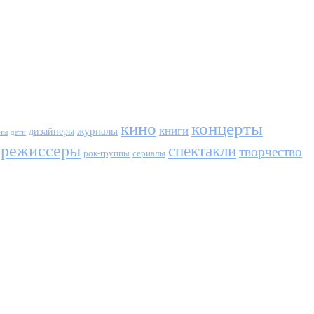
кино
концерты
книги
журналы
дизайнеры
ны
дети
режиссеры
спектакли
творчество
сериалы
рок-группы