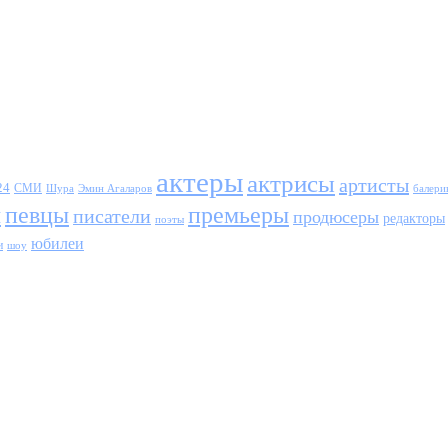
актеры
актрисы
артисты
24
СМИ
Шура
балери
Эмин Агаларов
ы
певцы
премьеры
писатели
продюсеры
редакторы
поэты
юбилеи
и
шоу