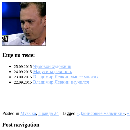
Еще по теме:
Чумовой художник
25.09.2015
Марусина ревность
24.09.2015
Владимир Левкин умнее многих
23.09.2015
Владимир Левкин научился
22.09.2015
Posted in
Музыка
,
Правда 24
|
Tagged
«Джинсовые мальчики»
,
«
Post navigation