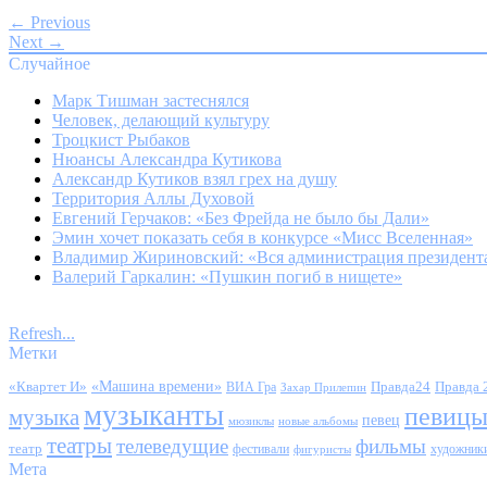
← Previous
Next →
Случайное
Марк Тишман застеснялся
Человек, делающий культуру
Троцкист Рыбаков
Нюансы Александра Кутикова
Александр Кутиков взял грех на душу
Территория Аллы Духовой
Евгений Герчаков: «Без Фрейда не было бы Дали»
Эмин хочет показать себя в конкурсе «Мисс Вселенная»
Владимир Жириновский: «Вся администрация президента
Валерий Гаркалин: «Пушкин погиб в нищете»
Refresh...
Метки
«Квартет И»
«Машина времени»
Правда24
Правда 
ВИА Гра
Захар Прилепин
музыканты
певиц
музыка
певец
мюзиклы
новые альбомы
театры
телеведущие
фильмы
театр
фестивали
художник
фигуристы
Мета