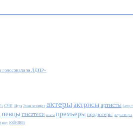
 голосовала за ЛДПР»
актеры
актрисы
артисты
24
СМИ
Шура
балери
Эмин Агаларов
ы
певцы
премьеры
писатели
продюсеры
редакторы
поэты
юбилеи
и
шоу