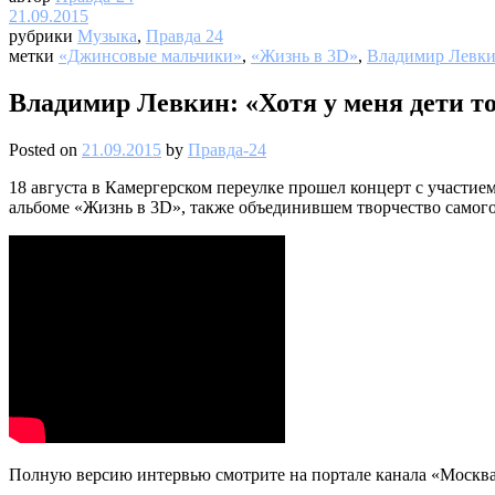
21.09.2015
рубрики
Музыка
,
Правда 24
метки
«Джинсовые мальчики»
,
«Жизнь в 3D»
,
Владимир Левк
Владимир Левкин: «Хотя у меня дети то
Posted on
21.09.2015
by
Правда-24
18 августа в Камергерском переулке прошел концерт с участи
альбоме «Жизнь в 3D», также объединившем творчество самого
Полную версию интервью смотрите на портале канала «Москва 2