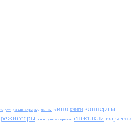
кино
концерты
книги
журналы
дизайнеры
ны
дети
режиссеры
спектакли
творчество
сериалы
рок-группы