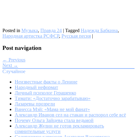
Posted in
Музыка
,
Правда 24
|
Tagged
Надежда Бабкина
,
Народная артистка РСФСР
,
Русская песня
|
Post navigation
← Previous
Next →
Случайное
Неизвестные факты о Ленине
Народный неформат
Личный психолог Геращенко
Тимати: «Достаточно зарабатываю»
Лазаревы прозрели
Ванесса Мэй: «Мама не мой фанат»
Александр Иванов сел на стакан и распорол себе всё
Почему Ольга Зайцева стала ведьмой
Александр Жулин не готов рекламировать
сомнительные услуги
Содержимое карманов Анатолия Вассермана