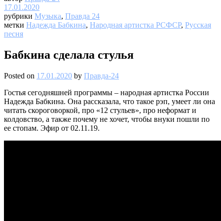
17.01.2020
рубрики
Музыка
,
Правда 24
метки
Надежда Бабкина
,
Народная артистка РСФСР
,
Русская
песня
Бабкина сделала стулья
Posted on
17.01.2020
by
Правда-24
Гостья сегодняшней программы – народная артистка России
Надежда Бабкина. Она рассказала, что такое рэп, умеет ли она
читать скороговоркой, про «12 стульев», про неформат и
колдовство, а также почему не хочет, чтобы внуки пошли по
ее стопам. Эфир от 02.11.19.