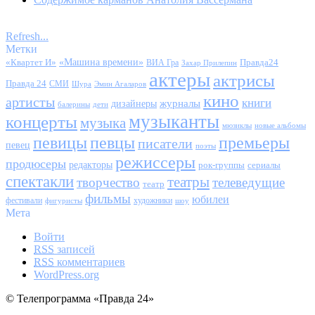
Refresh...
Метки
«Квартет И»
«Машина времени»
Правда24
ВИА Гра
Захар Прилепин
актеры
актрисы
Правда 24
СМИ
Шура
Эмин Агаларов
кино
артисты
книги
журналы
дизайнеры
балерины
дети
музыканты
концерты
музыка
мюзиклы
новые альбомы
певицы
певцы
премьеры
писатели
певец
поэты
режиссеры
продюсеры
редакторы
сериалы
рок-группы
спектакли
театры
творчество
телеведущие
театр
фильмы
юбилеи
фестивали
художники
фигуристы
шоу
Мета
Войти
RSS
записей
RSS
комментариев
WordPress.org
© Телепрограмма «Правда 24»