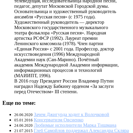
телеведущая, исследовательница народной песни,
педагог, депутат Московской Городской думы.
Основательница и художественный руководитель
ансамбля «Русская песня» (с 1975 года).
Художественный руководитель — директор
Московского государственного музыкального
театра фольклора «Русская песня». Народная
артистка РСФСР (1992). Лауреат премии
Ленинского комсомола (1978). Член партии
«Единая Россия» с 2001 года. Профессор, доктор
искусствоведения (1996) Международной
Академии наук (Сан-Марино). Почётный
академик Международной Академии информации,
информационных процессов и технологий
(МАИИПТ, 1996).
В 2016 году Президент России Владимир Путин
наградил Надежду Бабкину орденом «За заслуги
перед Отечеством» III степени.
Еще по теме:
Зачем Джигурда ходит к Волочковой
26.06.2020
Консерватизм Овсиенко
05.01.2016
Любимые исполнители Марка Тишмана
24.06.2020
Глеб Самойлов поддержал Александра Скляра
21.07.2015