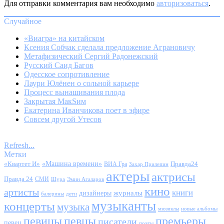
Для отправки комментария вам необходимо
авторизоваться
.
Случайное
«Виагра» на китайском
Ксения Собчак сделала предложение Аграновичу
Метафизический Сергий Радонежский
Русский Саид Багов
Одесское сопротивление
Лаури Юлёнен о сольной карьере
Процесс вынашивания плода
Закрытая МакSим
Екатерина Иванчикова поет в эфире
Совсем другой Утесов
Refresh...
Метки
«Квартет И»
«Машина времени»
Правда24
ВИА Гра
Захар Прилепин
актеры
актрисы
Правда 24
СМИ
Шура
Эмин Агаларов
кино
артисты
книги
журналы
дизайнеры
балерины
дети
музыканты
концерты
музыка
мюзиклы
новые альбомы
певицы
певцы
премьеры
писатели
певец
поэты