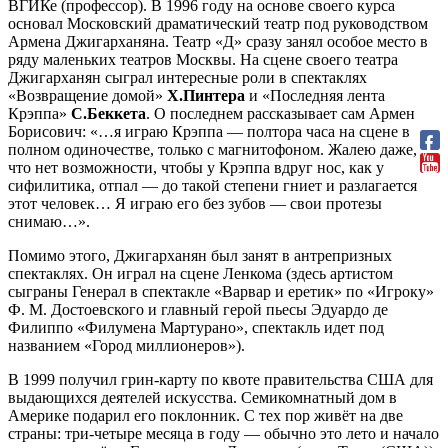
ВГИКе (профессор). В 1996 году на основе своего курса
основал Московский драматический театр под руководством
Армена Джигарханяна. Театр «Д» сразу занял особое место в
ряду маленьких театров Москвы. На сцене своего театра
Джигарханян сыграл интересные роли в спектаклях
«Возвращение домой»
Х.Пинтера
и «Последняя лента
Крэппа»
С.Беккета
. О последнем рассказывает сам Армен
Борисович: «…я играю Крэппа — полтора часа на сцене в
полном одиночестве, только с магнитофоном. Жалею даже,
что нет возможности, чтобы у Крэппа вдруг нос, как у
сифилитика, отпал — до такой степени гниет и разлагается
этот человек… Я играю его без зубов — свои протезы
снимаю…».
Помимо этого, Джигарханян был занят в антрепризных
спектаклях. Он играл на сцене Ленкома (здесь артистом
сыграны Генерал в спектакле «Варвар и еретик» по «Игроку»
Ф. М. Достоевского и главный герой пьесы Эдуардо де
Филиппо «Филумена Мартурано», спектакль идет под
названием «Город миллионеров»).
В 1999 получил грин-карту по квоте правительства США для
выдающихся деятелей искусства. Семикомнатный дом в
Америке подарил его поклонник. С тех пор живёт на две
страны: три-четыре месяца в году — обычно это лето и начало