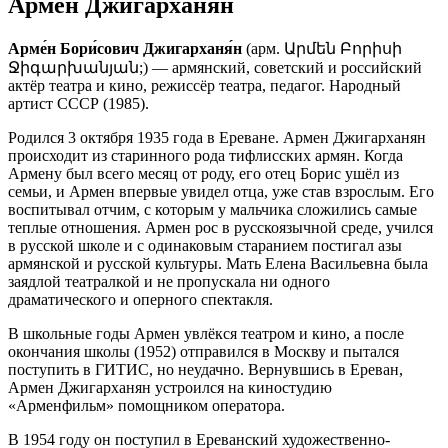
Армен Джигарханян
Арме́н Бори́сович Джигарханя́н
(арм. Արմեն Բորիսի
Ջիգարխանյան;) — армянский, советский и российский
актёр театра и кино, режиссёр театра, педагог. Народный
артист СССР (1985).
Родился 3 октября 1935 года в Ереване. Армен Джигарханян
происходит из старинного рода тифлисских армян. Когда
Армену был всего месяц от роду, его отец Борис ушёл из
семьи, и Армен впервые увидел отца, уже став взрослым. Его
воспитывал отчим, с которым у мальчика сложились самые
теплые отношения. Армен рос в русскоязычной среде, учился
в русской школе и с одинаковым старанием постигал азы
армянской и русской культуры. Мать Елена Васильевна была
заядлой театралкой и не пропускала ни одного
драматического и оперного спектакля.
В школьные годы Армен увлёкся театром и кино, а после
окончания школы (1952) отправился в Москву и пытался
поступить в ГИТИС, но неудачно. Вернувшись в Ереван,
Армен Джигарханян устроился на киностудию
«Арменфильм» помощником оператора.
В 1954 году он поступил в Ереванский художественно-