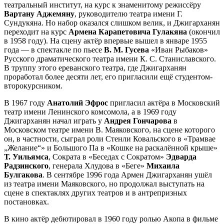
театральный институт, на курс к знаменитому режиссёру
Вартану Аджемяну
, руководителю театра имени Г.
Сундукяна. Но набор оказался слишком велик, и Джигарханян
переходит на курс
Армена Карапетовича Гулакяна
(окончил
в 1958 году). На сцену актёр впервые вышел в январе 1955
года — в спектакле по пьесе
В. М. Гусева
«Иван Рыбаков»
Русского драматического театра имени К. С. Станиславского.
В труппу этого ереванского театра, где Джигарханян
проработал более десяти лет, его пригласили ещё студентом-
второкурсником.
В 1967 году
Анатолий Эфрос
пригласил актёра в Московский
театр имени Ленинского комсомола, а в 1969 году
Джигарханян начал играть у
Андрея Гончарова
в
Московском театре имени В. Маяковского, на сцене которого
он, в частности, сыграл роли Стенли Ковальского в «Трамвае
„Желание“» и Большого Па в «Кошке на раскалённой крыше»
Т. Уильямса
, Сократа в «Беседах с Сократом»
Эдварда
Радзинского
, генерала Хлудова в «Беге»
Михаила
Булгакова
. В сентябре 1996 года Армен Джигарханян ушёл
из театра имени Маяковского, но продолжал выступать на
сцене в спектаклях других театров и в антрепризных
постановках.
В кино актёр дебютировал в 1960 году ролью Акопа в фильме