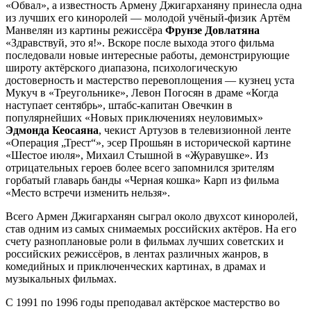
«Обвал», а известность Армену Джигарханяну принесла одна
из лучших его киноролей — молодой учёный-физик Артём
Манвелян из картины режиссёра
Фрунзе Довлатяна
«Здравствуй, это я!». Вскоре после выхода этого фильма
последовали новые интересные работы, демонстрирующие
широту актёрского диапазона, психологическую
достоверность и мастерство перевоплощения — кузнец уста
Мукуч в «Треугольнике», Левон Погосян в драме «Когда
наступает сентябрь», штабс-капитан Овечкин в
популярнейших «Новых приключениях неуловимых»
Эдмонда Кеосаяна
, чекист Артузов в телевизионной ленте
«Операция „Трест“», эсер Прошьян в исторической картине
«Шестое июля», Михаил Стышной в «Журавушке». Из
отрицательных героев более всего запомнился зрителям
горбатый главарь банды «Черная кошка» Карп из фильма
«Место встречи изменить нельзя».
Всего Армен Джигарханян сыграл около двухсот киноролей,
став одним из самых снимаемых российских актёров. На его
счету разноплановые роли в фильмах лучших советских и
российских режиссёров, в лентах различных жанров, в
комедийных и приключенческих картинах, в драмах и
музыкальных фильмах.
С 1991 по 1996 годы преподавал актёрское мастерство во