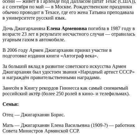
осени — живёт в Гарленде под Далласом (штат Техас (США)),
а с сентября по май — в Москве. Рождественские праздники
обычно проводит в Техасе, где его жена Татьяна преподавала
в университете русский язык.
Дочь Джигарханяна
Елена Арменовна
погибла в 1987 году в
возрасте 23 лет в результате несчастного случая — отравилась
угарным газом в автомобиле.
В 2006 году Армен Джигарханян принял участие в
подготовке издания книги «Автограф века».
За большой вклад в развитие советского искусства Армен
Джигарханян был удостоен звания «Народный артист СССР»
и награждён правительственными наградами.
Занесён в Книгу рекордов Гиннесса как самый снимаемый
российский актёр (более 250 ролей в кино- и телефильмах).
Семья:
Отец — Джигарханян Борис.
Мать — Джигарханян Елена Васильевна (1909-?) — работник
Совета Министров Армянской ССР.