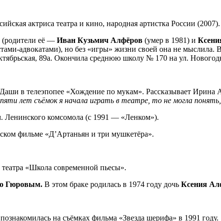
сийская актриса театра и кино, народная артистка России (2007).
е (родители её —
Иван Кузьмич Алфёров
(умер в 1981) и
Ксени
истами-адвокатами), но без «игры» жизни своей она не мыслила
Октябрьская, 89а. Окончила среднюю школу № 170 на ул. Новогод
ь Даши в телеэпопее «Хождение по мукам». Рассказывает Ирина 
пяти лет съёмок я начала играть в театре, то не могла понять, 
. Ленинского комсомола (с 1991 — «Ленком»).
ском фильме «Д’Артаньян и три мушкетёра».
 театра «Школа современной пьесы».
о Гюровым.
В этом браке родилась в 1974 году дочь
Ксения Ал
 познакомилась на съёмках фильма «Звезда шерифа» в 1991 году.