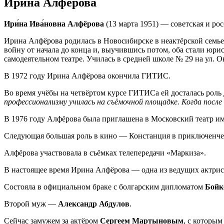
Ирина Алфёрова
Ири́на Ива́новна Алфёрова
(13 марта 1951) — советская и рос
Ирина Алфёрова родилась в Новосибирске в неактёрской семь
войну от начала до конца и, выучившись потом, оба стали юр
самодеятельном театре. Училась в средней школе № 29 на ул. 
В 1972 году Ирина Алфёрова окончила ГИТИС.
Во время учёбы на четвёртом курсе ГИТИСа ей досталась рол
профессионализму училась на съёмочной площадке. Когда после 
В 1976 году Алфёрова была приглашена в Московский театр им
Следующая большая роль в кино — Констанция в приключенче
Алфёрова участвовала в съёмках телепередачи «Маркиза».
В настоящее время Ирина Алфёрова — одна из ведущих актрис
Состояла в официальном браке с болгарским дипломатом
Бойк
Второй муж —
Александр Абдулов
.
Сейчас замужем за актёром
Сергеем Мартыновым
, с которым