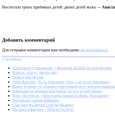
Воспитала троих приёмных детей: двоих детей мужа —
Анаст
Добавить комментарий
Для отправки комментария вам необходимо
авторизоваться
.
Случайное
Александр Стриженов: «Женихов палкой не разгонишь»
Власть, статус, богатство
Невезучий Носик
Лена Катина: «Есть красивые дети, а есть не красивые»
Борис Клюев: «С новым поколением не о чем разговарив
Харатьян не помнит выгоняли ли его из ресторана
Олег Нестеров: «Мне очень нравится Вера Полозкова»
Питерские корни Варвары
Сын продюсирует Сергея Мазаева
Михаил Ефремов: "Люблю болеть"