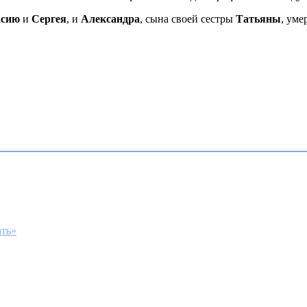
асию
и
Сергея
, и
Александра
, сына своей сестры
Татьяны
, уме
ать»