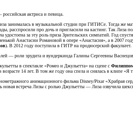
— российская актриса и певица.
 Лиза занималась в музыкальной студии при ГИТИСе. Тогда же м
ады, расспросили про дочь и пригласили на кастинг. Так Лиза п
 удостоена за эту роль приза Зрительских симпатий. Год спуст
енькой Анастасии Романовой в опере «Анастасия», а в 2007 год
ков
). В 2012 году поступила в ГИТР на продюсерский факультет.
олей — роли эрудита и вундеркинда Галины Сергеевны Васнецов
ульетты в спектакле «Ромео и Джульетта» на сцене с
Филиппо
 возрасте 14 лет. В том же году она спела и снялась в клипе «Я 
нометражного анимационного фильма Disney/Pixar «Храбрая сер
сь новая встреча Лизы с ролью Джульетты — Лиза озвучила шек