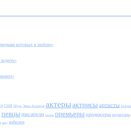
с людьми которых я люблю»
 ходить»
аконец»
актеры
актрисы
артисты
24
СМИ
Шура
балери
Эмин Агаларов
ы
певцы
премьеры
писатели
продюсеры
редакторы
поэты
юбилеи
и
шоу