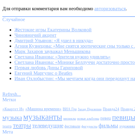
Для отправки комментария вам необходимо
авторизоваться
.
Случайное
Жестокие игры Екатерины Волковой
Чиновничий акцент
Дмитрий Ульянов: «Я ушел в никуда»
Агния Кузнецова: «Мне снятся эротические сны только 
Марк Захаров зауважал Меньшикова
Светлана Иванова: «Зрителя нужно удивлять»
Светлана Иванова: «Монике Беллуччи достаточно просто
Первая любовь Дины Гариповой
Евгений Маргулис о Beatles
Иван Охлобыстин: «Мы мечтаем когда они передохнут н
Refresh...
Метки
«Квартет И»
«Машина времени»
Правда24
Правда 
ВИА Гра
Захар Прилепин
музыканты
певиц
музыка
певец
мюзиклы
новые альбомы
театры
телеведущие
фильмы
театр
фестивали
художник
фигуристы
Мета