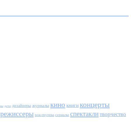
кино
концерты
книги
журналы
дизайнеры
ны
дети
режиссеры
спектакли
творчество
сериалы
рок-группы