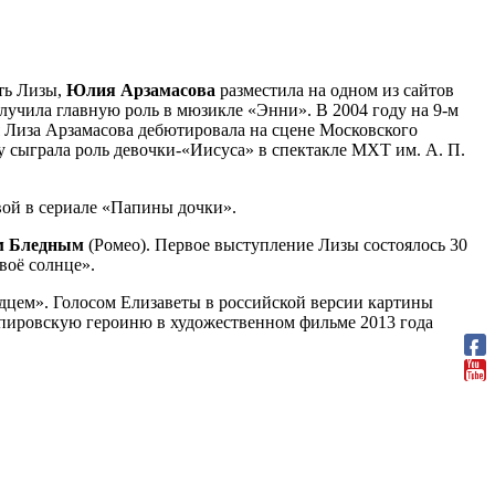
ать Лизы,
Юлия Арзамасова
разместила на одном из сайтов
олучила главную роль в мюзикле «Энни». В 2004 году на 9-м
я Лиза Арзамасова дебютировала на сцене Московского
у сыграла роль девочки-«Иисуса» в спектакле МХТ им. А. П.
ой в сериале «Папины дочки».
м Бледным
(Ромео). Первое выступление Лизы состоялось 30
твоё солнце».
дцем». Голосом Елизаветы в российской версии картины
спировскую героиню в художественном фильме 2013 года