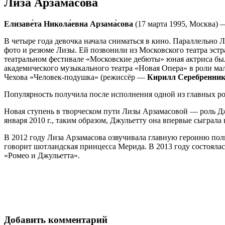
Лиза Арзамасова
Елизаве́та Никола́евна Арзама́сова
(17 марта 1995, Москва) 
В четыре года девочка начала сниматься в кино. Параллельно
фото и резюме Лизы. Ей позвонили из Московского театра эстр
театральном фестивале «Московские дебюты» юная актриса была
академического музыкального театра «Новая Опера» в роли мал
Чехова «Человек-подушка» (режиссёр —
Кирилл Серебренни
Популярность получила после исполнения одной из главных р
Новая ступень в творческом пути Лизы Арзамасовой — роль Дж
января 2010 г., таким образом, Джульетту она впервые сыграла в
В 2012 году Лиза Арзамасова озвучивала главную героиню пол
говорит шотландская принцесса Мерида. В 2013 году состояла
«Ромео и Джульетта».
Добавить комментарий