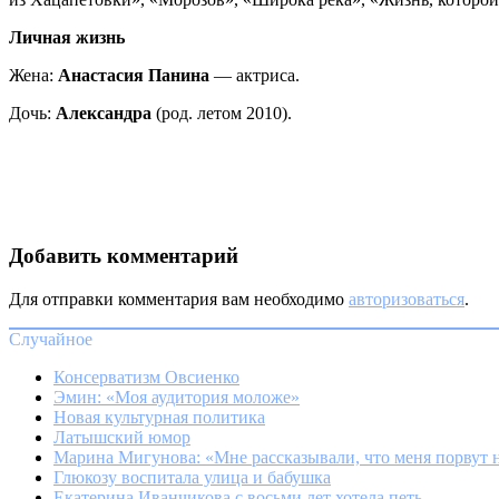
Личная жизнь
Жена:
Анастасия Панина
— актриса.
Дочь:
Александра
(род. летом 2010).
Добавить комментарий
Для отправки комментария вам необходимо
авторизоваться
.
Случайное
Консерватизм Овсиенко
Эмин: «Моя аудитория моложе»
Новая культурная политика
Латышский юмор
Марина Мигунова: «Мне рассказывали, что меня порвут 
Глюкозу воспитала улица и бабушка
Екатерина Иванчикова с восьми лет хотела петь