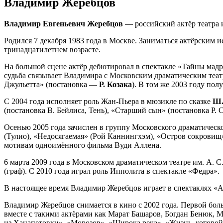
Владимир Жеребцов
Владимир Евгеньевич Жеребцов
— российский актёр театра 
Родился 7 декабря 1983 года в Москве. Заниматься актёрским 
тринадцатилетнем возрасте.
На большой сцене актёр дебютировал в спектакле «Тайны мад
судьба связывает Владимира с Московским драматическим театр
Джульетта» (постановка —
Р. Козака
). В том же 2003 году по
С 2004 года исполняет роль Жан-Пьера в мюзикле по сказке
Ш.
(постановка В. Бейлиса, Тень), «Старший сын» (постановка Р.
Осенью 2005 года зачислен в группу Московского драматическо
(Тулио), «Недосягаемая» (Рой Каннингхэм), «Остров сокровищ»
мотивам одноимённого фильма Вуди Аллена.
6 марта 2009 года в Московском драматическом театре им. А.
(граф). C 2010 года играл роль Ипполита в спектакле «Федра».
В настоящее время Владимир Жеребцов играет в спектаклях «А
Владимир Жеребцов снимается в кино с 2002 года. Первой боль
вместе с такими актёрами как Марат Башаров, Богдан Бенюк, 
из Хацапетовки», «Морозов», «Широка река», «Жизнь, которой