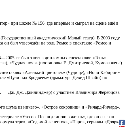
тер» при школе № 156, где впервые и сыграл на сцене ещё в
(Государственный академический Малый театр). В 2003 году
а он был утверждён на роль Ромео в спектакле «Ромео и
04—2005 гг. был занят в дипломных спектаклях: «Тень»
ва), «Чудная ночь» (постановка Е. Дмитриевой, Кумова жена).
в спектаклях «Аленький цветочек» (Чудище), «Ночи Кабирии»
акле «Пули над Бродвеем» (драматург Девид Швайн) по
реж. — Дж. Дж. Джилинджер) с участием Владимира Жеребцова
ого шума из ничего», «Остров сокровищ» и «Ричард-Ричард».
лесериале «Утесов. Песня длиною в жизнь», где он сыграл
ормула зеро», «Седьмой лепесток», «Пари», сериалы «Доярка