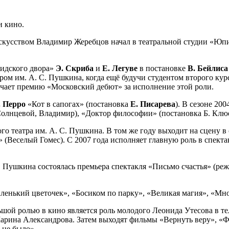
и кино.
искусством Владимир Жеребцов начал в театральной студии «Юпи
ридского двора»
Э. Скриба
и
Е. Легуве
в постановке
В. Бейлиса
ом им. А. С. Пушкина, когда ещё будучи студентом второго курс
лучает премию «Московский дебют» за исполнение этой роли.
 Перро
«Кот в сапогах» (постановка
Е. Писарева
). В сезоне 20
 Солнцевой, Владимир), «Доктор философии» (постановка Б. Клюе
го театра им. А. С. Пушкина. В том же году выходит на сцену 
 (Веселый Гомес). С 2007 года исполняет главную роль в спект
 С. Пушкина состоялась премьера спектакля «Письмо счастья» (
ленький цветочек», «Босиком по парку», «Великая магия», «Мн
шой ролью в кино является роль молодого Леонида Утесова в те
Марина Александрова. Затем выходят фильмы «Вернуть веру», «Ф
 не было».