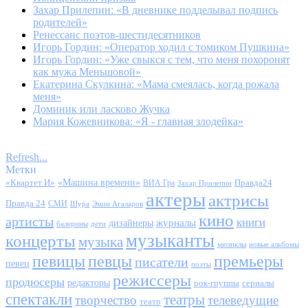
Захар Прилепин: «В дневнике подделывал подпись
родителей»
Ренессанс поэтов-шестидесятников
Игорь Гордин: «Оператор ходил с томиком Пушкина»
Игорь Гордин: «Уже свыкся с тем, что меня похоронят
как мужа Меньшовой»
Екатерина Скулкина: «Мама смеялась, когда рожала
меня»
Доминик или ласково Жучка
Мария Кожевникова: «Я - главная злодейка»
Refresh...
Метки
«Квартет И»
«Машина времени»
Правда24
ВИА Гра
Захар Прилепин
актеры
актрисы
Правда 24
СМИ
Шура
Эмин Агаларов
кино
артисты
книги
журналы
дизайнеры
балерины
дети
музыканты
концерты
музыка
мюзиклы
новые альбомы
певицы
певцы
премьеры
писатели
певец
поэты
режиссеры
продюсеры
редакторы
сериалы
рок-группы
спектакли
театры
творчество
телеведущие
театр