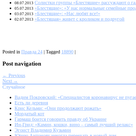
Солистки группы «Блестящие» рассуждают о га
08.07.2013
«Блестящие»: «У нас нормальные семейные пр
05.07.2013
«Блестящие»: «Нас любят все!»
03.07.2013
«Блестящая» живет с кроликом и подругой
02.07.2013
Posted in
Правда 24
|
Tagged
18890
|
Post navigation
← Previous
Next →
Случайное
Вадим Покровский: «Специалистов коронавирус не пуга
Есть ли деревня
Крис Кельми: «Они продолжают рожать»
Мордатый кот
Гармаш боится говорить правду об Украине
Ин-Грид: «Камин, кошки, вино – самый лучший релакс»
Эгоист Владимир Кузьмин
Юрию Антонову некогда переехать в новый дом