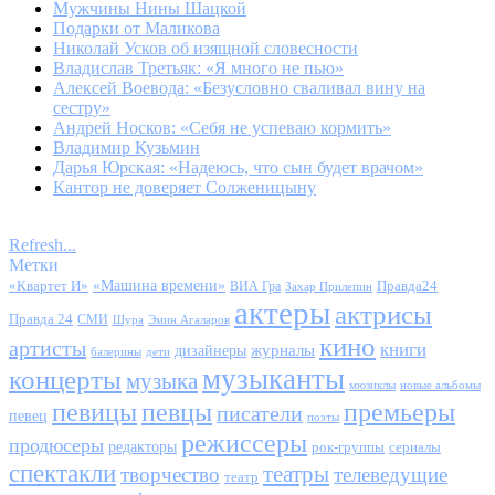
Мужчины Нины Шацкой
Подарки от Маликова
Николай Усков об изящной словесности
Владислав Третьяк: «Я много не пью»
Алексей Воевода: «Безусловно сваливал вину на
сестру»
Андрей Носков: «Себя не успеваю кормить»
Владимир Кузьмин
Дарья Юрская: «Надеюсь, что сын будет врачом»
Кантор не доверяет Солженицыну
Refresh...
Метки
«Квартет И»
«Машина времени»
Правда24
ВИА Гра
Захар Прилепин
актеры
актрисы
Правда 24
СМИ
Шура
Эмин Агаларов
кино
артисты
книги
журналы
дизайнеры
балерины
дети
музыканты
концерты
музыка
мюзиклы
новые альбомы
певицы
певцы
премьеры
писатели
певец
поэты
режиссеры
продюсеры
редакторы
сериалы
рок-группы
спектакли
театры
творчество
телеведущие
театр