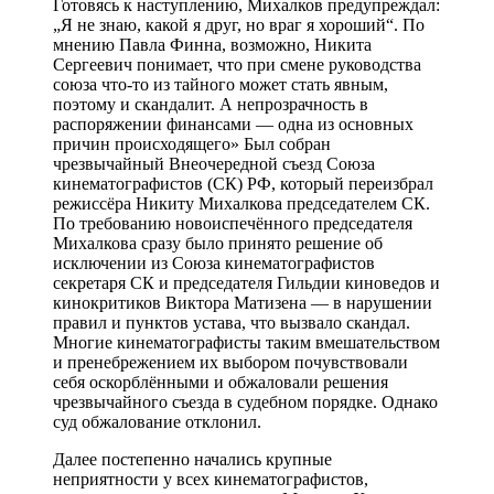
Готовясь к наступлению, Михалков предупреждал:
„Я не знаю, какой я друг, но враг я хороший“. По
мнению Павла Финна, возможно, Никита
Сергеевич понимает, что при смене руководства
союза что-то из тайного может стать явным,
поэтому и скандалит. А непрозрачность в
распоряжении финансами — одна из основных
причин происходящего» Был собран
чрезвычайный Внеочередной съезд Союза
кинематографистов (СК) РФ, который переизбрал
режиссёра Никиту Михалкова председателем СК.
По требованию новоиспечённого председателя
Михалкова сразу было принято решение об
исключении из Союза кинематографистов
секретаря СК и председателя Гильдии киноведов и
кинокритиков Виктора Матизена — в нарушении
правил и пунктов устава, что вызвало скандал.
Многие кинематографисты таким вмешательством
и пренебрежением их выбором почувствовали
себя оскорблёнными и обжаловали решения
чрезвычайного съезда в судебном порядке. Однако
суд обжалование отклонил.
Далее постепенно начались крупные
неприятности у всех кинематографистов,