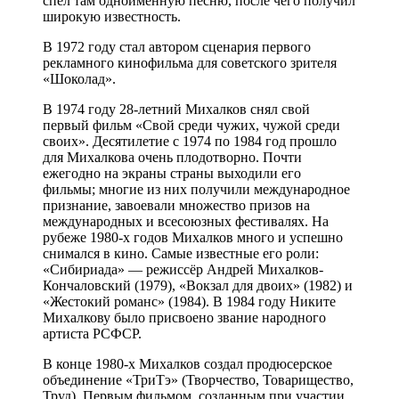
спел там одноимённую песню, после чего получил
широкую известность.
В 1972 году стал автором сценария первого
рекламного кинофильма для советского зрителя
«Шоколад».
В 1974 году 28-летний Михалков снял свой
первый фильм «Свой среди чужих, чужой среди
своих». Десятилетие с 1974 по 1984 год прошло
для Михалкова очень плодотворно. Почти
ежегодно на экраны страны выходили его
фильмы; многие из них получили международное
признание, завоевали множество призов на
международных и всесоюзных фестивалях. На
рубеже 1980-х годов Михалков много и успешно
снимался в кино. Самые известные его роли:
«Сибириада» — режиссёр Андрей Михалков-
Кончаловский (1979), «Вокзал для двоих» (1982) и
«Жестокий романс» (1984). В 1984 году Никите
Михалкову было присвоено звание народного
артиста РСФСР.
В конце 1980-х Михалков создал продюсерское
объединение «ТриТэ» (Творчество, Товарищество,
Труд). Первым фильмом, созданным при участии