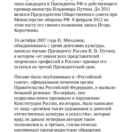
лицо кандидата в Президенты РФ и действующего
премьер-министра Владимира Путина. До 2011
являлся Председателем Общественного совета при
Министерстве обороны РФ. 8 февраля 2012 на
этом посту его сменил полковник запаса Игорь
Коротченко.
16 октября 2007 года Н. Михалков,
объединившись с тремя деятелями культуры,
написал письмо Президенту России В. В. Путину,
в котором «от имени всех представителей
творческих профессий в России» призвал его
остаться на третий Президентский срок.
Письмо было опубликовано в «Российской
газете», официальном печатном органе
Правительства Российской Федерации, и вызвало
большой резонанс. Во-первых, оно
недвусмысленно призывало к нарушению
Конституции России, во-вторых, было написано
от лица «десятков тысяч художников и деятелей
отечественных культуры и искусства», которые
вряд ли давали четверым авторам такие
полномочия и, в третьих, стилистически
напоминало пропагандистские обращения