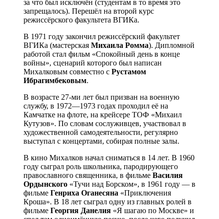
за что был исключён (студентам в то время это
запрещалось). Перешёл на второй курс
режиссёрского факультета ВГИКа.
В 1971 году закончил режиссёрский факультет
ВГИКа (мастерская
Михаила Ромма
). Дипломной
работой стал фильм «Спокойный день в конце
войны», сценарий которого был написан
Михалковым совместно с
Рустамом
Ибрагимбековым
.
В возрасте 27-ми лет был призван на военную
службу, в 1972—1973 годах проходил её на
Камчатке на флоте, на крейсере ТОФ «Михаил
Кутузов». По словам сослуживцев, участвовал в
художественной самодеятельности, регулярно
выступал с концертами, собирая полные залы.
В кино Михалков начал сниматься в 14 лет. В 1960
году сыграл роль школьника, пародирующего
православного священника, в фильме
Василия
Ордынского
«Тучи над Борском», в 1961 году — в
фильме
Генриха Оганесяна
«Приключения
Кроша». В 18 лет сыграл одну из главных ролей в
фильме
Георгия Данелия
«Я шагаю по Москве» и