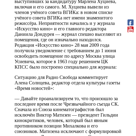
выступивших за кандидатуру Марлена Хуциева,
включая и его самого. М. Хуциева вывели из
членов учёного совета ВГИКа: в новом списке
учёного совета ВГИКа нет имени знаменитого
режиссёра. Неприятности начались и у журнала
«Искусство кино» и его главного редактора
Даниила Дондурея — журнал спешно выселяют из
помещения, где он изначально находился.
Редакция «Искусство кино» 28 мая 2009 года
получила уведомление с требованием до 1 июня
освободить помещение по адресу Москва улица
Усиевича, которое в 1963 году решением ЦК
КПСС было построено специально для журнала:
Ситуацию для Радио Свобода комментирует
Алена Солнцева, редактор отдела культуры газеты
«Время новостей»:
— Давайте проанализируем то, что произошло за
последнее время после Чрезвычайного съезда СК.
Сначала из Союза кинематографистов был
исключён Виктор Матизен — президент Гильдии
кинокритиков, человек, который был явным
противником позиции Михалкова и его
союзников. Матизена исключают с формулировкой