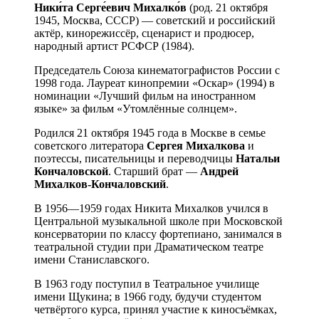
Ники́та Серге́евич Михалко́в
(род. 21 октября
1945, Москва, СССР) — советский и российский
актёр, кинорежиссёр, сценарист и продюсер,
народный артист РСФСР (1984).
Председатель Союза кинематографистов России с
1998 года. Лауреат кинопремии «Оскар» (1994) в
номинации «Лучший фильм на иностранном
языке» за фильм «Утомлённые солнцем».
Родился 21 октября 1945 года в Москве в семье
советского литератора
Сергея Михалкова
и
поэтессы, писательницы и переводчицы
Натальи
Кончаловской
. Старший брат —
Андрей
Михалков-Кончаловский
.
В 1956—1959 годах Никита Михалков учился в
Центральной музыкальной школе при Московской
консерватории по классу фортепиано, занимался в
театральной студии при Драматическом театре
имени Станиславского.
В 1963 году поступил в Театральное училище
имени Щукина; в 1966 году, будучи студентом
четвёртого курса, принял участие к киносъёмках,