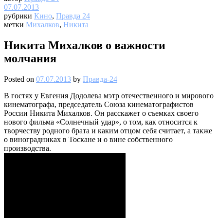
07.07.2013
рубрики
Кино
,
Правда 24
метки
Михалков
,
Никита
Никита Михалков о важности
молчания
Posted on
07.07.2013
by
Правда-24
В гостях у Евгения Додолева мэтр отечественного и мирового
кинематографа, председатель Союза кинематографистов
России Никита Михалков. Он расскажет о съемках своего
нового фильма «Солнечный удар», о том, как относится к
творчеству родного брата и каким отцом себя считает, а также
о виноградниках в Тоскане и о вине собственного
производства.