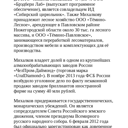
«Брэдбери Лаб» (выпускает программное
обеспечение), является совладельцем ИД
«Сибирский цирюльник». Также Михалкову
принадлежит лесное хозяйство ООО «Тёмино-
Лесное», арендующее в Павловском районе
Нижегородской области около 30 тыс. га лесного
массива, и ООО «Тёмино-Павловское»,
занимающееся переработкой лесоматериалов,
производством мебели и комплектующих для её
производства.
Михалков владеет долей в одном из крупнейших
алмазообрабатывающих заводов России
«ЧелПром-Даймонд» (торговая марка
«UralDiamond»). В ноябре 2013 года ФСБ России
возбудило уголовное дело по факту незаконной
продажи заводом бриллиантов иностранной
фирме на сумму 40 млн рублей.
Михалков придерживается государственнических,
монархических убеждений. Он является
сопредседателем Совета Российского земского
движения, членом президиума Всемирного
русского народного собора. 6 февраля 2012 года
был официально зарегистрирован как доверенное