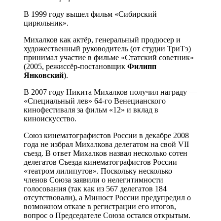
В 1999 году вышел фильм «Сибирский
цирюльник».
Михалков как актёр, генеральный продюсер и
художественный руководитель (от студии ТриТэ)
принимал участие в фильме «Статский советник»
(2005, режиссёр-постановщик
Филипп
Янковский
).
В 2007 году Никита Михалков получил награду —
«Специальный лев» 64-го Венецианского
кинофестиваля за фильм «12» и вклад в
киноискусство.
Союз кинематографистов России в декабре 2008
года не избрал Михалкова делегатом на свой VII
съезд. В ответ Михалков назвал несколько сотен
делегатов Съезда кинематографистов России
«театром лилипутов». Поскольку несколько
членов Союза заявили о нелегитимности
голосования (так как из 567 делегатов 184
отсутствовали), а Минюст России предупредил о
возможном отказе в регистрации его итогов,
вопрос о Председателе Союза остался открытым.