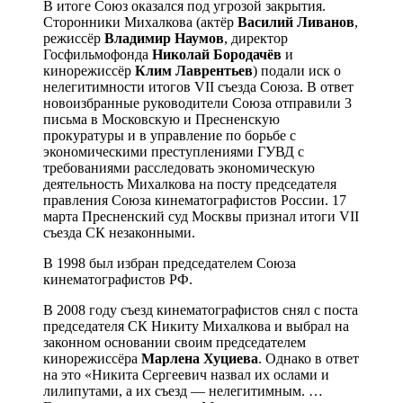
В итоге Союз оказался под угрозой закрытия.
Сторонники Михалкова (актёр
Василий Ливанов
,
режиссёр
Владимир Наумов
, директор
Госфильмофонда
Николай Бородачёв
и
кинорежиссёр
Клим Лаврентьев
) подали иск о
нелегитимности итогов VII съезда Союза. В ответ
новоизбранные руководители Союза отправили 3
письма в Московскую и Пресненскую
прокуратуры и в управление по борьбе с
экономическими преступлениями ГУВД с
требованиями расследовать экономическую
деятельность Михалкова на посту председателя
правления Союза кинематографистов России. 17
марта Пресненский суд Москвы признал итоги VII
съезда СК незаконными.
В 1998 был избран председателем Союза
кинематографистов РФ.
В 2008 году съезд кинематографистов снял с поста
председателя СК Никиту Михалкова и выбрал на
законном основании своим председателем
кинорежиссёра
Марлена Хуциева
. Однако в ответ
на это «Никита Сергеевич назвал их ослами и
лилипутами, а их съезд — нелегитимным. …