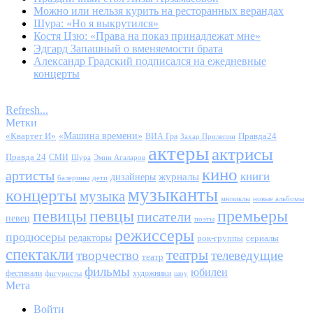
Можно или нельзя курить на ресторанных верандах
Шура: «Но я выкрутился»
Костя Цзю: «Права на показ принадлежат мне»
Эдгард Запашный о вменяемости брата
Александр Градский подписался на ежедневные
концерты
Refresh...
Метки
«Квартет И»
«Машина времени»
Правда24
ВИА Гра
Захар Прилепин
актеры
актрисы
Правда 24
СМИ
Шура
Эмин Агаларов
кино
артисты
книги
журналы
дизайнеры
балерины
дети
музыканты
концерты
музыка
мюзиклы
новые альбомы
певицы
певцы
премьеры
писатели
певец
поэты
режиссеры
продюсеры
редакторы
сериалы
рок-группы
спектакли
театры
творчество
телеведущие
театр
фильмы
юбилеи
фестивали
художники
фигуристы
шоу
Мета
Войти