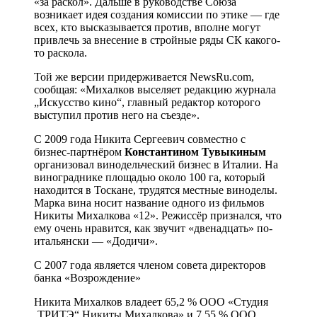
«за раскол». Дальше в руководстве Союза
возникает идея создания комиссии по этике — где
всех, кто высказывается против, вполне могут
привлечь за внесение в стройные ряды СК какого-
то раскола.
Той же версии придерживается NewsRu.com,
сообщая: «Михалков выселяет редакцию журнала
„Искусство кино“, главный редактор которого
выступил против него на съезде».
С 2009 года Никита Сергеевич совместно с
бизнес-партнёром
Константином Тувыкиным
организовал винодельческий бизнес в Италии. На
винограднике площадью около 100 га, который
находится в Тоскане, трудятся местные виноделы.
Марка вина носит название одного из фильмов
Никиты Михалкова «12». Режиссёр признался, что
ему очень нравится, как звучит «двенадцать» по-
итальянски — «Додичи».
С 2007 года является членом совета директоров
банка «Возрождение»
Никита Михалков владеет 65,2 % ООО «Студия
„ТРИТЭ“ Никиты Михалкова» и 7,55 % ООО