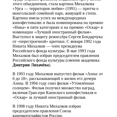
этого объединения, стала картина Михалкова
«Урга — территория любви» (1991) — притча о
монгольской семейной паре, живущей в степи.
Картина имела успех на международных
кинофестивалях и была номинирована на премию
«Ника» в пяти категориях и на премию «Оскар» в
номинации «Лучший иностранный фильм».
Выступил в защиту режиссёра Сергея Бондарчука
от «перестроечной» критики. С января 1992 года
Никита Михалков — член президиума
Российского фонда культуры. В мае 1993 года
Михалков был избран председателем правления
Российского фонда культуры (сменив академика
Дмитрия Лихачёва
).
В 1993 году Михалков выпустил фильм «Анна: от
6 до 18», рассказывающий о жизни его дочери
Анны. В 1994 году снял фильм «Утомлённые
солнцем». Фильм получил множество наград,
включая Гран-при Каннского кинофестиваля и
«Оскар» за лучший иностранный фильм.
В 1998 году Никита Михалков избран
председателем правления Союза
кинематографистов России.