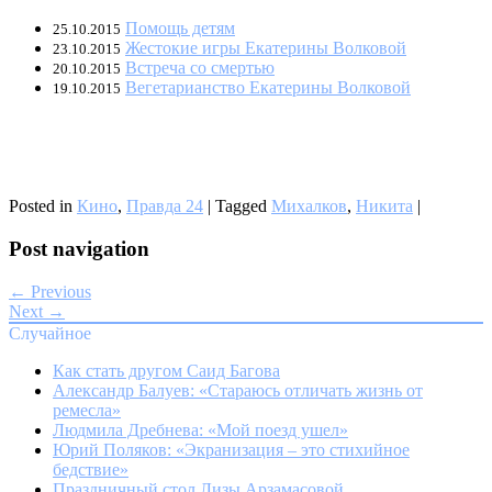
Помощь детям
25.10.2015
Жестокие игры Екатерины Волковой
23.10.2015
Встреча со смертью
20.10.2015
Вегетарианство Екатерины Волковой
19.10.2015
Posted in
Кино
,
Правда 24
|
Tagged
Михалков
,
Никита
|
Post navigation
← Previous
Next →
Случайное
Как стать другом Саид Багова
Александр Балуев: «Стараюсь отличать жизнь от
ремесла»
Людмила Дребнева: «Мой поезд ушел»
Юрий Поляков: «Экранизация – это стихийное
бедствие»
Праздничный стол Лизы Арзамасовой