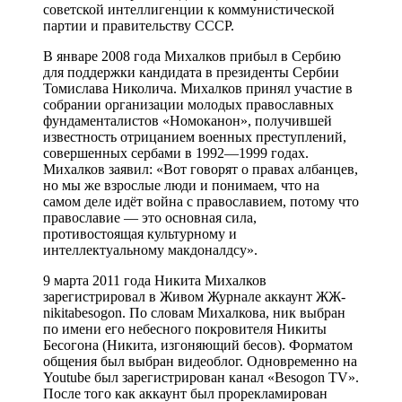
советской интеллигенции к коммунистической
партии и правительству СССР.
В январе 2008 года Михалков прибыл в Сербию
для поддержки кандидата в президенты Сербии
Томислава Николича. Михалков принял участие в
собрании организации молодых православных
фундаменталистов «Номоканон», получившей
известность отрицанием военных преступлений,
совершенных сербами в 1992—1999 годах.
Михалков заявил: «Вот говорят о правах албанцев,
но мы же взрослые люди и понимаем, что на
самом деле идёт война с православием, потому что
православие — это основная сила,
противостоящая культурному и
интеллектуальному макдоналдсу».
9 марта 2011 года Никита Михалков
зарегистрировал в Живом Журнале аккаунт ЖЖ-
nikitabesogon. По словам Михалкова, ник выбран
по имени его небесного покровителя Никиты
Бесогона (Никита, изгоняющий бесов). Форматом
общения был выбран видеоблог. Одновременно на
Youtube был зарегистрирован канал «Besogon TV».
После того как аккаунт был прорекламирован