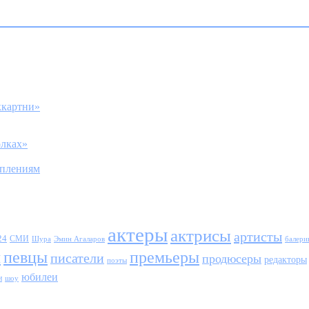
ккартни»
олках»
уплениям
актеры
актрисы
артисты
24
СМИ
Шура
балери
Эмин Агаларов
ы
певцы
премьеры
писатели
продюсеры
редакторы
поэты
юбилеи
и
шоу