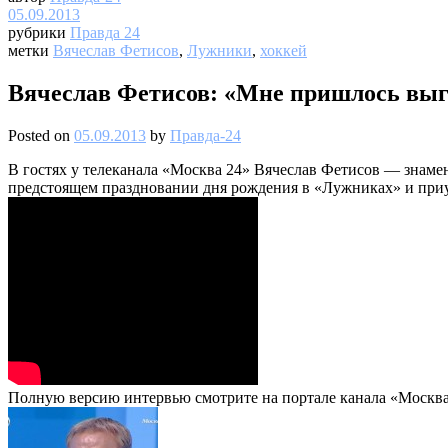
05.09.2013
рубрики
Правда 24
метки
Вячеслав Фетисов
,
Лужники
,
хоккей
Вячеслав Фетисов: «Мне пришлось выгна
Posted on
05.09.2013
by
Правда-24
В гостях у телеканала «Москва 24» Вячеслав Фетисов — знаме
предстоящем праздновании дня рождения в «Лужниках» и приур
Полную версию интервью смотрите на портале канала «Москва 2