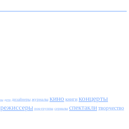
кино
концерты
книги
журналы
дизайнеры
ны
дети
режиссеры
спектакли
творчество
сериалы
рок-группы