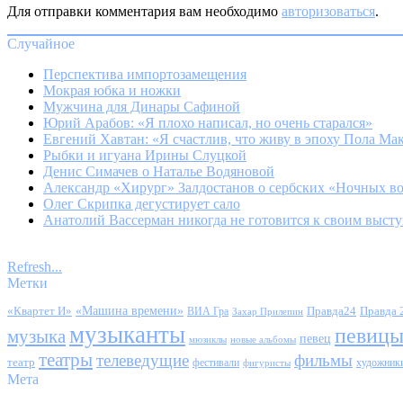
Для отправки комментария вам необходимо
авторизоваться
.
Случайное
Перспектива импортозамещения
Мокрая юбка и ножки
Мужчина для Динары Сафиной
Юрий Арабов: «Я плохо написал, но очень старался»
Евгений Хавтан: «Я счастлив, что живу в эпоху Пола Ма
Рыбки и игуана Ирины Слуцкой
Денис Симачев о Наталье Водяновой
Александр «Хирург» Залдостанов о сербских «Ночных в
Олег Скрипка дегустирует сало
Анатолий Вассерман никогда не готовится к своим выст
Refresh...
Метки
«Квартет И»
«Машина времени»
Правда24
Правда 
ВИА Гра
Захар Прилепин
музыканты
певиц
музыка
певец
мюзиклы
новые альбомы
театры
телеведущие
фильмы
театр
фестивали
художник
фигуристы
Мета