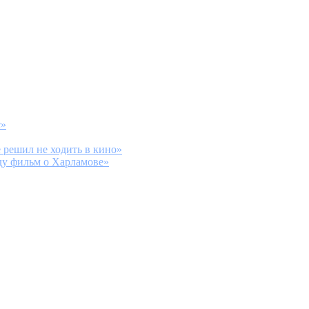
с»
 решил не ходить в кино»
ду фильм о Харламове»