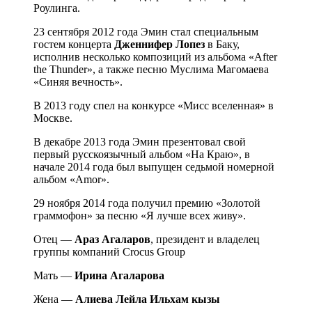
Роулинга.
23 сентября 2012 года Эмин стал специальным
гостем концерта
Дженнифер Лопез
в Баку,
исполнив несколько композиций из альбома «After
the Thunder», а также песню Муслима Магомаева
«Синяя вечность».
В 2013 году спел на конкурсе «Мисс вселенная» в
Москве.
В декабре 2013 года Эмин презентовал свой
первый русскоязычный альбом «На Краю», в
начале 2014 года был выпущен седьмой номерной
альбом «Amor».
29 ноября 2014 года получил премию «Золотой
граммофон» за песню «Я лучше всех живу».
Отец —
Араз Агаларов
, президент и владелец
группы компаний Crocus Group
Мать —
Ирина Агаларова
Жена —
Алиева Лейла Ильхам кызы