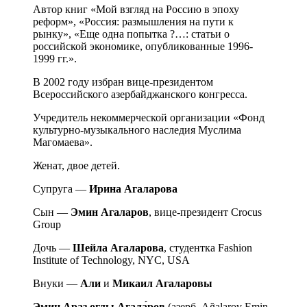
Автор книг «Мой взгляд на Россию в эпоху
реформ», «Россия: размышления на пути к
рынку», «Еще одна попытка ?…: статьи о
российской экономике, опубликованные 1996-
1999 гг.».
В 2002 году избран вице-президентом
Всероссийского азербайджанского конгресса.
Учредитель некоммерческой организации «Фонд
культурно-музыкального наследия Муслима
Магомаева».
Женат, двое детей.
Супруга ―
Ирина Агаларова
Сын ―
Эмин Агаларов
, вице-президент Crocus
Group
Дочь ―
Шейла
Агаларова
, студентка Fashion
Institute of Technology, NYC, USA
Внуки ―
Али
и
Микаил Агаларовы
Эмин Араз оглы Агала́ров
(азерб. Ağalarov Emin