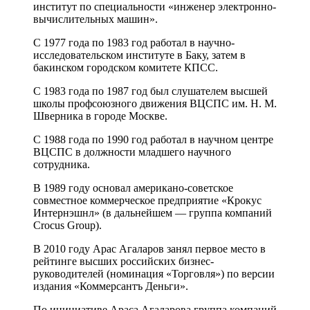
институт по специальности «инженер электронно-
вычислительных машин».
С 1977 года по 1983 год работал в научно-
исследовательском институте в Баку, затем в
бакинском городском комитете КПСС.
С 1983 года по 1987 год был слушателем высшей
школы профсоюзного движения ВЦСПС им. Н. М.
Шверника в городе Москве.
С 1988 года по 1990 год работал в научном центре
ВЦСПС в должности младшего научного
сотрудника.
В 1989 году основал американо-советское
совместное коммерческое предприятие «Крокус
Интернэшнл» (в дальнейшем ― группа компаний
Crocus Group).
В 2010 году Арас Агаларов занял первое место в
рейтинге высших российских бизнес-
руководителей (номинация «Торговля») по версии
издания «Коммерсантъ Деньги».
По инициативе Араса Агаларова группа компаний