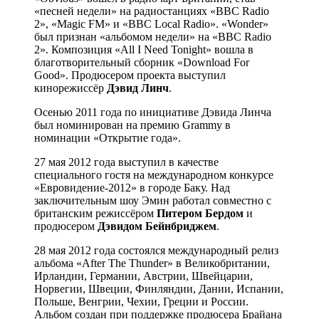
«песней недели» на радиостанциях «BBC Radio
2», «Magic FM» и «BBC Local Radio». «Wonder»
был признан «альбомом недели» на «BBC Radio
2». Композиция «All I Need Tonight» вошла в
благотворительный сборник «Download For
Good». Продюсером проекта выступил
кинорежиссёр
Дэвид Линч
.
Осенью 2011 года по инициативе Дэвида Линча
был номинирован на премию Grammy в
номинации «Открытие года».
27 мая 2012 года выступил в качестве
специального гостя на международном конкурсе
«Евровидение-2012» в городе Баку. Над
заключительным шоу Эмин работал совместно с
британским режиссёром
Питером Бердом
и
продюсером
Дэвидом Бейнбриджем
.
28 мая 2012 года состоялся международный релиз
альбома «After The Thunder» в Великобритании,
Ирландии, Германии, Австрии, Швейцарии,
Норвегии, Швеции, Финляндии, Дании, Испании,
Польше, Венгрии, Чехии, Греции и России.
Альбом создан при поддержке продюсера Брайана