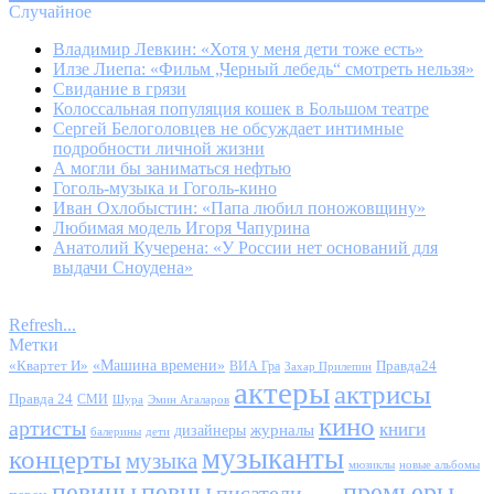
Случайное
Владимир Левкин: «Хотя у меня дети тоже есть»
Илзе Лиепа: «Фильм „Черный лебедь“ смотреть нельзя»
Свидание в грязи
Колоссальная популяция кошек в Большом театре
Сергей Белоголовцев не обсуждает интимные
подробности личной жизни
А могли бы заниматься нефтью
Гоголь-музыка и Гоголь-кино
Иван Охлобыстин: «Папа любил поножовщину»
Любимая модель Игоря Чапурина
Анатолий Кучерена: «У России нет оснований для
выдачи Сноудена»
Refresh...
Метки
«Квартет И»
«Машина времени»
Правда24
ВИА Гра
Захар Прилепин
актеры
актрисы
Правда 24
СМИ
Шура
Эмин Агаларов
кино
артисты
книги
журналы
дизайнеры
балерины
дети
музыканты
концерты
музыка
мюзиклы
новые альбомы
певицы
певцы
премьеры
писатели