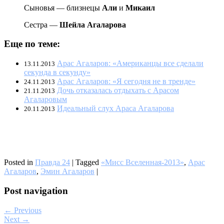
Сыновья — близнецы
Али
и
Микаил
Сестра —
Шейла Агаларова
Еще по теме:
Арас Агаларов: «Американцы все сделали
13.11.2013
секунда в секунду»
Арас Агаларов: «Я сегодня не в тренде»
24.11.2013
Дочь отказалась отдыхать с Арасом
21.11.2013
Агаларовым
Идеальный слух Араса Агаларова
20.11.2013
Posted in
Правда 24
|
Tagged
«Мисс Вселенная-2013»
,
Арас
Агаларов
,
Эмин Агаларов
|
Post navigation
← Previous
Next →