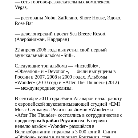
— сеть торгово-развлекательных комплексов
Vegas,
— рестораны Nobu, Zafferano, Shore House, Эдоко,
Rose Bar
— девелоперский проект Sea Breeze Resort
(Азербайджан, Нардаран)
22 апреля 2006 года выпустил свой первый
музыкальный альбом «Still».
Следующие три альбома ― «Incredible»,
«Obsession» и «Devotion», ― были выпущены в
России в 2007, 2008 и 2009 годах. Альбомы
«Wonder» (2010 год) и «After The Thunder» (2012)
― международные релизы.
В сентябре 2011 года Эмин Агаларов начал работу
с европейской звукозаписывающей студией «EMI
Music Germany». Релизы альбомов «Wonder» и
«After The Thunder» состоялись в сотрудничестве с
продюсером
Брайан Роулингом
. В первую
неделю альбом «Wonder» разошёлся в
Великобритании тиражом в 3 000 копий. Сингл
«Obvious» вошёл в радиочарт Британии, став