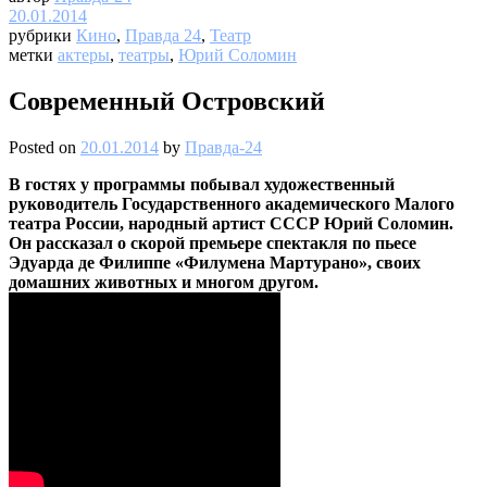
20.01.2014
рубрики
Кино
,
Правда 24
,
Театр
метки
актеры
,
театры
,
Юрий Соломин
Современный Островский
Posted on
20.01.2014
by
Правда-24
В гостях у программы побывал художественный
руководитель Государственного академического Малого
театра России, народный артист СССР Юрий Соломин.
Он рассказал о скорой премьере спектакля по пьесе
Эдуарда де Филиппе «Филумена Мартурано», своих
домашних животных и многом другом.