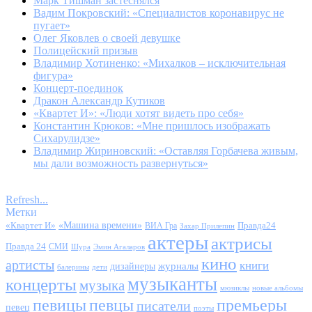
Марк Тишман застеснялся
Вадим Покровский: «Специалистов коронавирус не
пугает»
Олег Яковлев о своей девушке
Полицейский призыв
Владимир Хотиненко: «Михалков – исключительная
фигура»
Концерт-поединок
Дракон Александр Кутиков
«Квартет И»: «Люди хотят видеть про себя»
Константин Крюков: «Мне пришлось изображать
Сихарулидзе»
Владимир Жириновский: «Оставляя Горбачева живым,
мы дали возможность развернуться»
Refresh...
Метки
«Квартет И»
«Машина времени»
Правда24
ВИА Гра
Захар Прилепин
актеры
актрисы
Правда 24
СМИ
Шура
Эмин Агаларов
кино
артисты
книги
журналы
дизайнеры
балерины
дети
музыканты
концерты
музыка
мюзиклы
новые альбомы
певицы
певцы
премьеры
писатели
певец
поэты