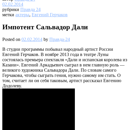
02.02.2014
рубрики
Правда 24
метки
актеры
,
Евгений Герчаков
Импотент Сальвадор Дали
Posted on
02.02.2014
by
Правда-24
В студии программы побывал народный артист России
Евгений Герчаков. В ноябре 2013 года в театре Луны
состоялась премьера спектакля «Дали и испанская королева из
Казани». Евгений Аркадьевич сыграл в нем главную роль —
великого художника Сальвадора Дали. По словам самого
Герчакова, чтобы сыграть гения, нужно самому им стать. О
том, считает ли он себя таковым, артист рассказал Евгению
Додолеву.