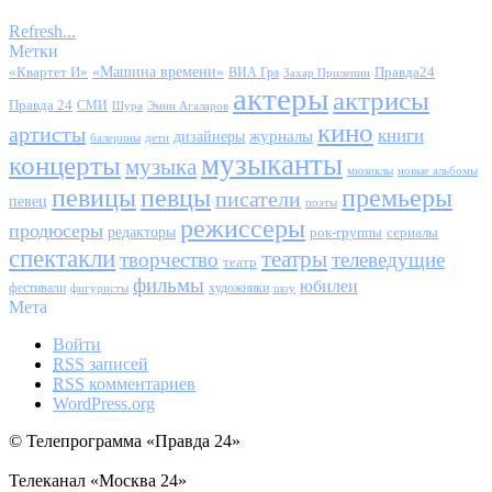
Refresh...
Метки
«Квартет И»
«Машина времени»
Правда24
ВИА Гра
Захар Прилепин
актеры
актрисы
Правда 24
СМИ
Шура
Эмин Агаларов
кино
артисты
книги
журналы
дизайнеры
балерины
дети
музыканты
концерты
музыка
мюзиклы
новые альбомы
певицы
певцы
премьеры
писатели
певец
поэты
режиссеры
продюсеры
редакторы
сериалы
рок-группы
спектакли
театры
творчество
телеведущие
театр
фильмы
юбилеи
фестивали
художники
фигуристы
шоу
Мета
Войти
RSS
записей
RSS
комментариев
WordPress.org
© Телепрограмма «Правда 24»
Телеканал «Москва 24»