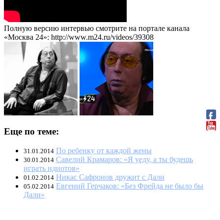
Полную версию интервью смотрите на портале канала
«Москва 24»: http://www.m24.ru/videos/39308
Еще по теме:
По ребенку от каждой жены
31.01.2014
Савелий Крамаров: «Я уеду, а ты будешь
30.01.2014
играть идиотов»
Никас Сафронов дружит с Дали
01.02.2014
Евгений Герчаков: «Без Фрейда не было бы
05.02.2014
Дали»