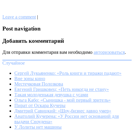
Leave a comment
|
Post navigation
Добавить комментарий
Для отправки комментария вам необходимо
авторизоваться
.
Случайное
Сергей Лукьяненко: «Роль книги и тиражи падают»
Вне зоны кино
Местечковая Полозкова
Евгений Гришковец: «Петь никогда не стану»
Такая молоденькая девушка с усами
Ольга Кабо: «Сынишка - мой первый зритель»
Пират от Оскара Кучеры
Дмитрий Савицкий: «Шоу-бизнес давно умер»
Анатолий Кучерена: «У России нет оснований для
выдачи Сноудена»
У Лолиты нет машины