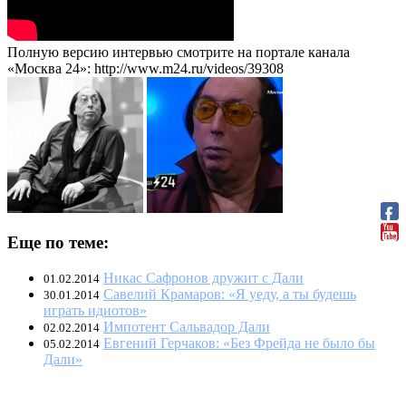
Полную версию интервью смотрите на портале канала
«Москва 24»: http://www.m24.ru/videos/39308
Еще по теме:
Никас Сафронов дружит с Дали
01.02.2014
Савелий Крамаров: «Я уеду, а ты будешь
30.01.2014
играть идиотов»
Импотент Сальвадор Дали
02.02.2014
Евгений Герчаков: «Без Фрейда не было бы
05.02.2014
Дали»