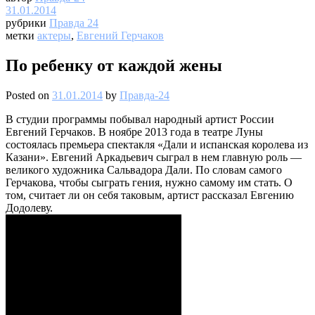
31.01.2014
рубрики
Правда 24
метки
актеры
,
Евгений Герчаков
По ребенку от каждой жены
Posted on
31.01.2014
by
Правда-24
В студии программы побывал народный артист России
Евгений Герчаков. В ноябре 2013 года в театре Луны
состоялась премьера спектакля «Дали и испанская королева из
Казани». Евгений Аркадьевич сыграл в нем главную роль —
великого художника Сальвадора Дали. По словам самого
Герчакова, чтобы сыграть гения, нужно самому им стать. О
том, считает ли он себя таковым, артист рассказал Евгению
Додолеву.