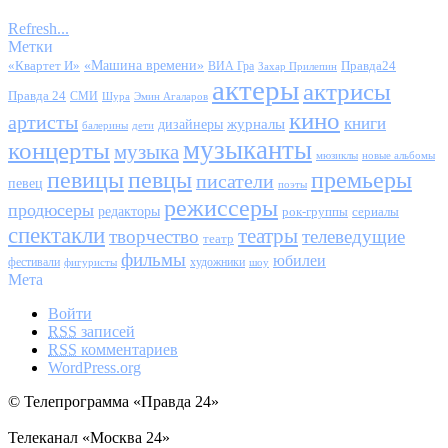
Refresh...
Метки
«Квартет И»
«Машина времени»
Правда24
ВИА Гра
Захар Прилепин
актеры
актрисы
Правда 24
СМИ
Шура
Эмин Агаларов
кино
артисты
книги
журналы
дизайнеры
балерины
дети
музыканты
концерты
музыка
мюзиклы
новые альбомы
певицы
певцы
премьеры
писатели
певец
поэты
режиссеры
продюсеры
редакторы
сериалы
рок-группы
спектакли
театры
творчество
телеведущие
театр
фильмы
юбилеи
фестивали
художники
фигуристы
шоу
Мета
Войти
RSS
записей
RSS
комментариев
WordPress.org
© Телепрограмма «Правда 24»
Телеканал «Москва 24»