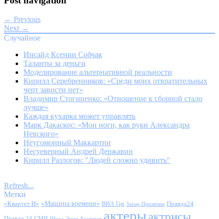
Post navigation
← Previous
Next →
Случайное
Инсайд Ксении Собчак
Таланты за деньги
Моделирование альтернативной реальности
Кирилл Серебренников: «Среди моих отвратительных
черт зависти нет»
Владимир Стогниенко: «Отношение к сборной стало
лучше»
Каждая кухарка может управлять
Марк Дакаскос: «Мои ноги, как руки Александра
Невского»
Неугомонный Маккартни
Несуеверный Андрей Державин
Кирилл Разлогов: "Людей сложно удивить"
Refresh...
Метки
«Квартет И»
«Машина времени»
Правда24
ВИА Гра
Захар Прилепин
актеры
актрисы
Правда 24
СМИ
Шура
Эмин Агаларов