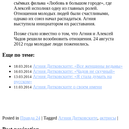
съёмках фильма «Любовь в большом городе», где
Алексей исполнял одну из главных ролей.
Отношения молодых людей были счастливыми,
однако их союз начал распадаться. Агния
выступила инициатором их расставания.
Позже стало известно о том, что Агния и Алексей
Чадов решили возобновить отношения. 24 августа
2012 года молодые люди поженились.
Еще по теме:
Агния Дитковските: «Все женщины ведьмы»
18.03.2014
Агния Дитковските: «Чадов не скучный»
16.03.2014
Агния Дитковските: «Я стала думать на
13.03.2014
русском»
Агния Дитковските о своем имени
11.03.2014
Posted in
Правда 24
|
Tagged
Агния Дитковските
,
актрисы
|