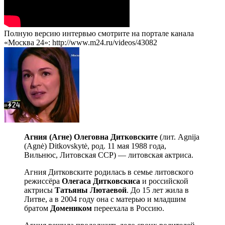
Полную версию интервью смотрите на портале канала
«Москва 24»: http://www.m24.ru/videos/43082
Агния (Агне) Олеговна Дитковските
(лит. Agnija
(Agnė) Ditkovskytė, род. 11 мая 1988 года,
Вильнюс, Литовская ССР) — литовская актриса.
Агния Дитковските родилась в семье литовского
режиссёра
Олегаса Дитковскиса
и российской
актрисы
Татьяны Лютаевой
. До 15 лет жила в
Литве, а в 2004 году она с матерью и младшим
братом
Домеником
переехала в Россию.