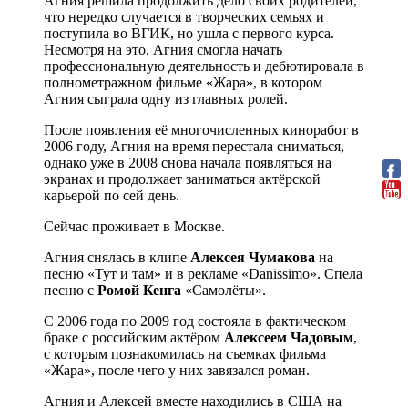
Агния решила продолжить дело своих родителей,
что нередко случается в творческих семьях и
поступила во ВГИК, но ушла с первого курса.
Несмотря на это, Агния смогла начать
профессиональную деятельность и дебютировала в
полнометражном фильме «Жара», в котором
Агния сыграла одну из главных ролей.
После появления её многочисленных киноработ в
2006 году, Агния на время перестала сниматься,
однако уже в 2008 снова начала появляться на
экранах и продолжает заниматься актёрской
карьерой по сей день.
Сейчас проживает в Москве.
Агния снялась в клипе
Алексея Чумакова
на
песню «Тут и там» и в рекламе «Danissimo». Спела
песню с
Ромой Кенга
«Самолёты».
С 2006 года по 2009 год состояла в фактическом
браке с российским актёром
Алексеем Чадовым
,
с которым познакомилась на съемках фильма
«Жара», после чего у них завязался роман.
Агния и Алексей вместе находились в США на