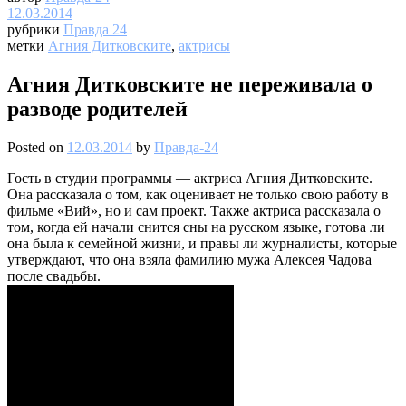
12.03.2014
рубрики
Правда 24
метки
Агния Дитковските
,
актрисы
Агния Дитковските не переживала о
разводе родителей
Posted on
12.03.2014
by
Правда-24
Гость в студии программы — актриса Агния Дитковските.
Она рассказала о том, как оценивает не только свою работу в
фильме «Вий», но и сам проект. Также актриса рассказала о
том, когда ей начали снится сны на русском языке, готова ли
она была к семейной жизни, и правы ли журналисты, которые
утверждают, что она взяла фамилию мужа Алексея Чадова
после свадьбы.