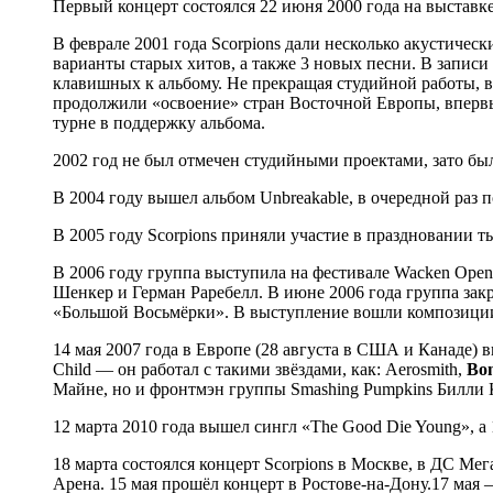
Первый концерт состоялся 22 июня 2000 года на выставк
В феврале 2001 года Scorpions дали несколько акустичес
варианты старых хитов, а также 3 новых песни. В запис
клавишных к альбому. Не прекращая студийной работы, ве
продолжили «освоение» стран Восточной Европы, впервые
турне в поддержку альбома.
2002 год не был отмечен студийными проектами, зато б
В 2004 году вышел альбом Unbreakable, в очередной раз
В 2005 году Scorpions приняли участие в праздновании т
В 2006 году группа выступила на фестивале Wacken Open
Шенкер и Герман Раребелл. В июне 2006 года группа зак
«Большой Восьмёрки». В выступление вошли композиции с
14 мая 2007 года в Европе (28 августа в США и Канаде) 
Child — он работал с такими звёздами, как: Aerosmith,
Bon
Майне, но и фронтмэн группы Smashing Pumpkins Билли К
12 марта 2010 года вышел сингл «The Good Die Young», а 1
18 марта состоялся концерт Scorpions в Москве, в ДС Ме
Арена. 15 мая прошёл концерт в Ростове-на-Дону.17 мая