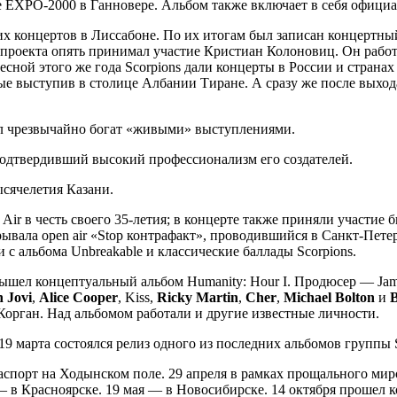
е EXPO-2000 в Ганновере. Альбом также включает в себя офици
ких концертов в Лиссабоне. По их итогам был записан концертный
и проекта опять принимал участие Кристиан Колоновиц. Он работ
сной этого же года Scorpions дали концерты в России и странах
 выступив в столице Албании Тиране. А сразу же после выхода
ыл чрезвычайно богат «живыми» выступлениями.
 подтвердивший высокий профессионализм его создателей.
ысячелетия Казани.
 Air в честь своего 35-летия; в концерте также приняли участи
рывала open air «Stop контрафакт», проводившийся в Санкт-Пет
 альбома Unbreakable и классические баллады Scorpions.
вышел концептуальный альбом Humanity: Hour I. Продюсер — Jam
 Jovi
,
Alice Cooper
, Kiss,
Ricky Martin
,
Cher
,
Michael Bolton
и
B
орган. Над альбомом работали и другие известные личности.
9 марта состоялся релиз одного из последних альбомов группы St
гаспорт на Ходынском поле. 29 апреля в рамках прощального мир
 — в Красноярске. 19 мая — в Новосибирске. 14 октября прошел 