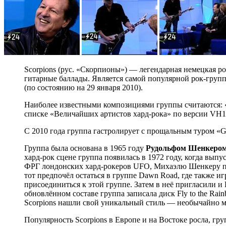
Scorpions (рус. «Скорпионы») — легендарная немецкая ро
гитарные баллады. Является самой популярной рок-груп
(по состоянию на 29 января 2010).
Наиболее известными композициями группы считаются: «Sti
списке «Величайших артистов хард-рока» по версии VH1
С 2010 года группа гастролирует с прощальным туром «Get
Группа была основана в 1965 году
Рудольфом Шенкеро
хард-рок сцене группа появилась в 1972 году, когда вып
ФРГ лондонских хард-рокеров UFO, Михаэлю Шенкеру пре
тот предпочёл остаться в группе Dawn Road, где также и
присоединиться к этой группе. Затем в неё пригласили и 
обновлённом составе группа записала диск Fly to the Rai
Scorpions нашли свой уникальный стиль — необычайно 
Популярность Scorpions в Европе и на Востоке росла, гр