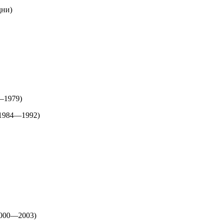
дни)
—1979)
 1984—1992)
2000—2003)