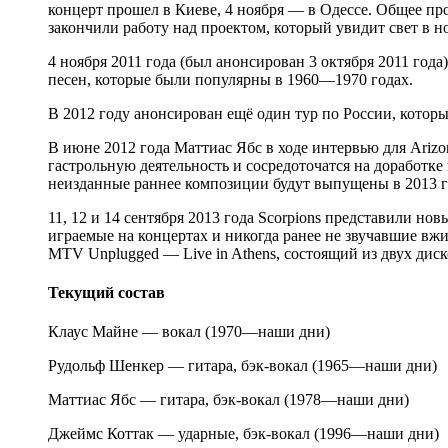
концерт прошел в Киеве, 4 ноября ― в Одессе. Общее пр
закончили работу над проектом, который увидит свет в но
4 ноября 2011 года (был анонсирован 3 октября 2011 год
песен, которые были популярны в 1960—1970 годах.
В 2012 году анонсирован ещё один тур по России, котор
В июне 2012 года Маттиас Ябс в ходе интервью для Arizon
гастрольную деятельность и сосредоточатся на доработке 
неизданные раннее композиции будут выпущены в 2013 г
11, 12 и 14 сентября 2013 года Scorpions представили но
играемые на концертах и никогда ранее не звучавшие вж
MTV Unplugged — Live in Athens, состоящий из двух дис
Текущий состав
Клаус Майне — вокал (1970—наши дни)
Рудольф Шенкер — гитара, бэк-вокал (1965—наши дни)
Маттиас Ябс — гитара, бэк-вокал (1978—наши дни)
Джеймс Коттак — ударные, бэк-вокал (1996—наши дни)