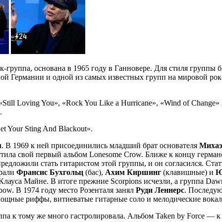
к-группа, основана в 1965 году в Ганновере. Для стиля группы 
пой Германии и одной из самых известных групп на мировой рок
ll Loving You», «Rock You Like a Hurricane», «Wind of Change»
.
 Your Sting And Blackout».
м
. В 1969 к ней присоединились младший брат основателя
Михаэ
устила свой первый альбом Lonesome Crow. Ближе к концу герман
дложили стать гитаристом этой группы, и он согласился. Стат
грали
Франсис Бухгольц
(бас),
Ахим Киршинг
(клавишные) и
Ю
Клауса Майне. В итоге прежние Scorpions исчезли, а группа Dawn
nbow. В 1974 году место Розенталя занял
Руди Леннерс
. Последую
мощные риффы, витиеватые гитарные соло и мелодические вока
уппа к тому же много гастролировала. Альбом Taken by Force —