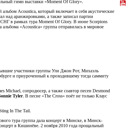
альный гимн выставки «Moment Of Glory».
 альбом Acoustica, который включает в себя акустические
ал над аранжировками, а также записал партии
 СНГ в рамках тура Moment Of Glory. В июне Scorpions
 альбома «Acoustica» группа отправилась в мировое
е бывшие участники группы Ули Джон Рот, Михаэль
ербурге и приуроченный к проходившему тогда саммиту
es Michael, сопродюсер, а также соавтор песен Desmond
onnie Tyler
. В песне «The Cross» поёт не только Клаус
ing In The Tail.
ового тура группа дала концерт в Минске, в Минск-
концерт в Кишинёве. 2 ноября 2010 года прощальный