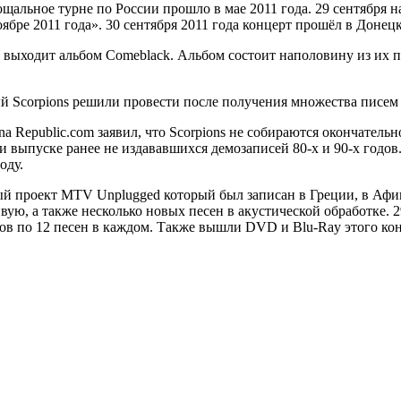
ощальное турне по России прошло в мае 2011 года. 29 сентября 
ябре 2011 года». 30 сентября 2011 года концерт прошёл в Донецк
а) выходит альбом Comeblack. Альбом состоит наполовину из их
ый Scorpions решили провести после получения множества писем 
a Republic.com заявил, что Scorpions не собираются окончательн
и выпуске ранее не издававшихся демозаписей 80-х и 90-х годов.
оду.
вый проект MTV Unplugged который был записан в Греции, в Афина
ивую, а также несколько новых песен в акустической обработке.
ков по 12 песен в каждом. Также вышли DVD и Blu-Ray этого кон