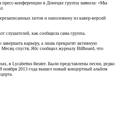
на пресс-конференции в Донецке группа заявила: «Мы
е.
 перезаписанных хитов и наполовину из кавер-версий
от слушателей, как сообщила сама группа.
о завершать карьеру, а лишь прекратят активную
 Месяц спустя, Ябс сообщил журналу Billboard, что
х, в Lycabettus theatre. Были представлены песни, редко
 29 ноября 2013 года вышел новый концертный альбом
церта.