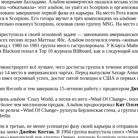
мощными балладами. Альбом коммерчески оказался весьма успе
па «обкатывала» этот альбом, он ушёл из Scorpions и организовал
еновано завершение первой фазы их карьеры. На место Рота взял
 Scorpions. Его гитара звучит в трёх композициях на альбоме L
тельно покинул Scorpions, основав свою группу MSG. На место с
 приступила к своей основной задаче — завоеванию американског
о всех песнях играл Маттиас Ябс. Альбом получился очень «живы
ериод с 1980 по 1981 группа много гастролировала. У Клауса Май
lackout попал в Top 10 журнала Billboard, как и следующий аль
монстрирует всё лучшее, чего достигла группа в течение второ
л 14 место в американских чартах. Перед выпуском Savage Amus
м имел огромный успех, достиг пятой позиции в США и первых в
ram Records и тем завершила 15-летнюю работу с продюсером
Ди
нь альбом ‘Crazy World, а песня из него «Wind Of Change», пос
s с более чем миллионом продаж. Альбом продюсировал
Кит Олсе
сле релиза «Wind Of Change» рухнула Берлинская стена, а групп
erlin.
или в третью, не менее успешную фазу своей карьеры и отправи
ика занял
Джеймс Коттак
. В 1994 группа выпустила сингл «Whit
и») венгерской рок-группы Omega, которую Scorpions исполнил