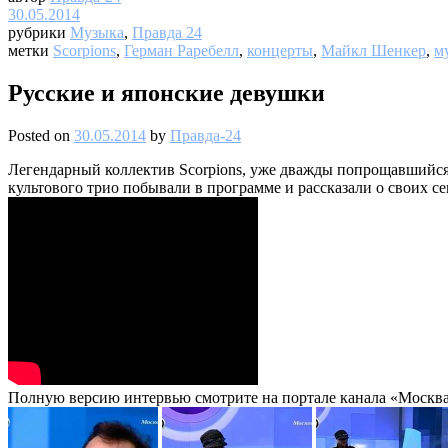
30.05.2014
рубрики
Музыка
,
Правда 24
метки
Scorpions
,
Герман Раребелл
,
концерты
,
Майкл Шенкер
,
м
Русские и японские девушки
Posted on
30.05.2014
by
Правда-24
Легендарный коллектив Scorpions, уже дважды попрощавшийся 
культового трио побывали в программе и рассказали о своих се
Полную версию интервью смотрите на портале канала «Москва 2