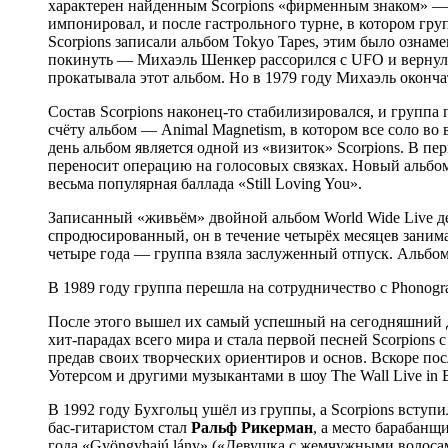
характерен найденным Scorpions «фирменным знаком» — 
импонировал, и после гастрольного турне, в котором груп
Scorpions записали альбом Tokyo Tapes, этим было ознам
покинуть — Михаэль Шенкер рассорился с UFO и вернулся в
прокатывала этот альбом. Но в 1979 году Михаэль оконча
Состав Scorpions наконец-то стабилизировался, и группа
счёту альбом — Animal Magnetism, в котором все соло в
день альбом является одной из «визиток» Scorpions. В п
переносит операцию на голосовых связках. Новый альбом B
весьма популярная баллада «Still Loving You».
Записанный «живьём» двойной альбом World Wide Live де
спродюсированный, он в течение четырёх месяцев занима
четыре года — группа взяла заслуженный отпуск. Альбо
В 1989 году группа перешла на сотрудничество с Phonog
После этого вышел их самый успешный на сегодняшний де
хит-парадах всего мира и стала первой песней Scorpion
предав своих творческих ориентиров и основ. Вскоре по
Уотерсом и другими музыкантами в шоу The Wall Live in B
В 1992 году Бухгольц ушёл из группы, а Scorpions вступ
бас-гитаристом стал
Ральф Рикерман
, а место барабанщ
года «Gyöngyhajú lány» («Девушка с жемчужными волосам