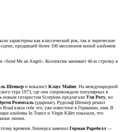
были характерны как классический рок, так и лирические
-сцене, продавшей более 100 миллионов копий альбомов
 и «Send Me an Angel». Коллектив занимает 46-ю строчку в
ль Шенкер
и вокалист
Клаус Майне
. На международной
ского тура 1973, где они сопровождали популярных в
ь новым гитаристом Scorpions предлагали
Ули Роту
, но
рген Розенталь
(ударные). Рудольф Шенкер решил
 Road взяла себе это, уже известное в Германии, имя. В
щие альбомы In Trance и Virgin Killer показали, что
льные линии.
 к этому времени Леннерса заменил
Герман Раребелл
—