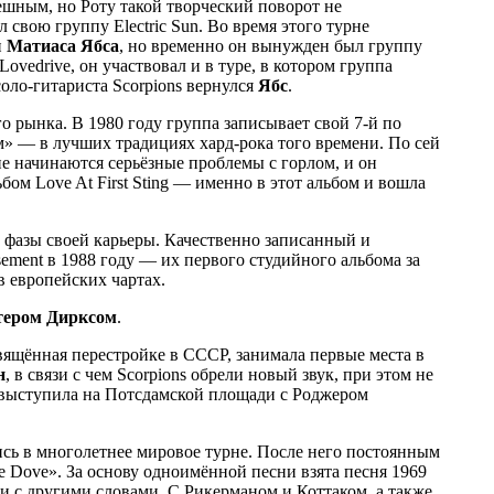
шным, но Роту такой творческий поворот не
 свою группу Electric Sun. Во время этого турне
и
Матиаса Ябса
, но временно он вынужден был группу
ovedrive, он участвовал и в туре, в котором группа
оло-гитариста Scorpions вернулся
Ябc
.
о рынка. В 1980 году группа записывает свой 7-й по
м» — в лучших традициях хард-рока того времени. По сей
не начинаются серьёзные проблемы с горлом, и он
бом Love At First Sting — именно в этот альбом и вошла
й фазы своей карьеры. Качественно записанный и
ement в 1988 году — их первого студийного альбома за
 европейских чартах.
тером Дирксом
.
вящённая перестройке в СССР, занимала первые места в
н
, в связи с чем Scorpions обрели новый звук, при этом не
а выступила на Потсдамской площади с Роджером
лись в многолетнее мировое турне. После него постоянным
e Dove». За основу одноимённой песни взята песня 1969
и с другими словами. С Рикерманом и Коттаком, а также