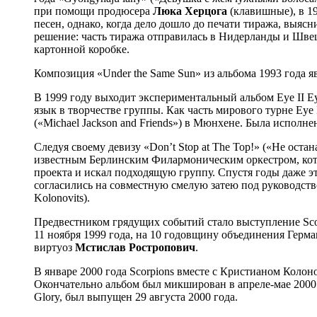
при помощи продюсера
Люка Херцога
(клавишные), в 19
песен, однако, когда дело дошло до печати тиража, выя
решение: часть тиража отправилась в Нидерланды и Шве
картонной коробке.
Композиция «Under the Same Sun» из альбома 1993 года я
В 1999 году выходит экспериментальный альбом Eye II 
язык в творчестве группы. Как часть мирового турне Eye
(«Michael Jackson and Friends») в Мюнхене. Была исполне
Следуя своему девизу «Don’t Stop at The Top!» («Не ост
известным Берлинским Филармоническим оркестром, ко
проекта и искал подходящую группу. Спустя годы даже э
согласились на совместную смелую затею под руководст
Kolonovits).
Предвестником грядущих событий стало выступление Sco
11 ноября 1999 года, на 10 годовщину объединения Герм
виртуоз
Мстислав Ростропович
.
В январе 2000 года Scorpions вместе с Кристианом Коло
Окончательно альбом был микширован в апреле-мае 2000 
Glory, был выпущен 29 августа 2000 года.