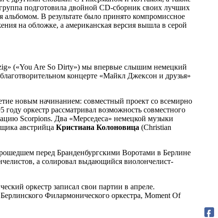
ода группа подготовила двойной CD-сборник своих лучших
ся альбомом. В результате было принято компромиссное
ния на обложке, а американская версия вышла в серой
utzig» («You Are So Dirty») мы впервые слышим немецкий
благотворительном концерте «Майкл Джексон и друзья»
челетие новым начинанием: совместный проект со всемирно
95 году оркестр рассматривал возможность совместного
тацию Scorpions. Два «Мерседеса» немецкой музыки
овщика австрийца
Кристиана Колоновица
(Christian
 прошедшем перед Бранденбургскими Воротами в Берлине
ончелистов, а солировал выдающийся виолончелист-
еский оркестр записал свои партии в апреле.
и Берлинского Филармонического оркестра, Moment Of