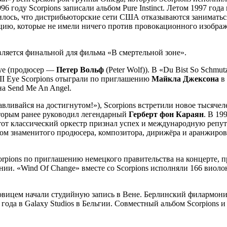
96 году Scorpions записали альбом Pure Instinct. Летом 1997 г
снилось, что дистрибьюторские сети США отказываются занимать
цию, которые не имели ничего против провокационного изображе
вляется финальной для фильма «В смертельной зоне».
Eye (продюсер —
Петер Вольф
(Peter Wolf)). В «Du Bist So Schm
 II Eye Scorpions отыграли по приглашению
Майкла Джексона
в 
на Send Me An Angel.
анавливайся на достигнутом!»), Scorpions встретили новое тыся
торым ранее руководил легендарный
Герберт фон Караян
. В 19
тот классический оркестр признал успех и международную репу
вом знаменитого продюсера, композитора, дирижёра и аранжир
rpions по приглашению немецкого правительства на концерте,
ании. «Wind Of Change» вместе со Scorpions исполняли 166 виол
новицем начали студийную запись в Вене. Берлинский филармонич
года в Galaxy Studios в Бельгии. Совместный альбом Scorpions 