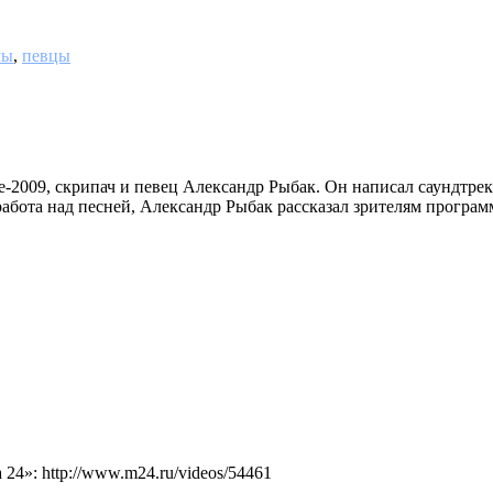
мы
,
певцы
-2009, скрипач и певец Александр Рыбак. Он написал саундтрек
абота над песней, Александр Рыбак рассказал зрителям програм
4»: http://www.m24.ru/videos/54461