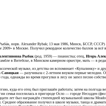
ч Рыба́к, норв. Alexander Rybak; 13 мая 1986, Минск, БССР, ССС
 2009» в Москве. Получил рекордное количество баллов за всё 
алентиновна Рыбак
(род. 1959) — пианистка; отец,
Игорь Але
самбле в Витебске, в Минском камерном оркестре, мать — в ред
ассической музыке, из детства он вспоминает «Купалинку» и др
а Савицкая
— разучивала с 2-летним внуком первые мелодии. От
года, однажды во время прогулки в лесу он запел песню собстве
гию, куда его отец был приглашён работать; затем на полгода ве
ии семья поселилась в пригороде Осло — городе Несодден (фюл
адцати лет был награждён стипендией музыкальной школы Meado
у. Среднее образование получил в школе музыки, танца и драмат