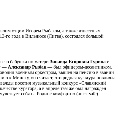
своим отцом Игорем Рыбаком, а также известным
013-го года в Вильнюсе (Литва), состоялся большой
т его бабушка по матери
Зинаида Егоровна Гурина
и
цу —
Александр Рыбак
— был офицером-десантником.
ководил военным оркестром, вышел на пенсию в звании
ию к Минску, он считает, что родная культура повлияла
 дважды посетил музыкальный конкурс «Славянский
ачестве куратора, а в апреле там же был награждён
вствует себя на Родине комфортно (англ. safe).