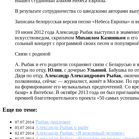
Вышел студийный альбом Небеса Европы.
В результате сотрудничества со шведскими авторами выпу
Записана белорусская версия песни «Небеса Европы» и 
19 июня 2012 года Александр Рыбак выступил в знамени
искусствоведом, скрипачом
Михаилом Казиником
и ег
сольный концерт с программой своих песен и популярно
Связи с родиной
А. Рыбак и его родители сохраняют связи с Беларусью и
сестра по отцу,
Юлия
, с дочерью
Ульяной
. Бабушка по о
Дядя по отцу,
Александр Александрович Рыбак
, оконч
полковника, сейчас — журналист, живёт в Москве. По при
на формирование его музыкальных предпочтений. Со вр
базар» в Витебске. В октябре 2013 года он был приглашё
премией благотворительного проекта «50 самых успешных 
Еще по теме:
Рыбак-дипломат
07.07.2014
Александр Рыбак о рыбе
05.07.2014
Александр Рыбак: «Я вежливый человек»
02.07.2014
Александр Рыбак: «Фантазию не нужно обновл
01.07.2014