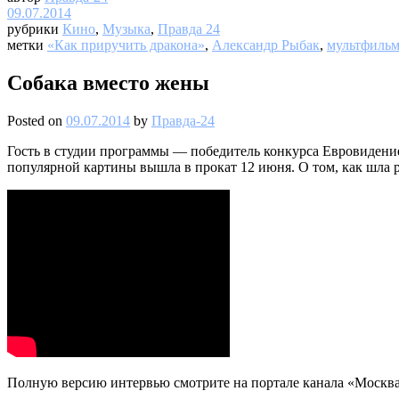
09.07.2014
рубрики
Кино
,
Музыка
,
Правда 24
метки
«Как приручить дракона»
,
Александр Рыбак
,
мультфиль
Собака вместо жены
Posted on
09.07.2014
by
Правда-24
Гость в студии программы — победитель конкурса Евровидение
популярной картины вышла в прокат 12 июня. О том, как шла р
Полную версию интервью смотрите на портале канала «Москва 2