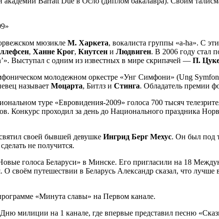
 академии Barratt Due в Осло (диплом бакалавра). Своим талисм
09»
норвежском мюзикле
М. Харкета
, вокалиста группы «a-ha». С э
еллефсен
,
Ханне Крог
,
Кнутсен
и
Людвиген
. В 2006 году стал
in’». Выступал с одним из известных в мире скрипачей —
П. Цук
фоническом молодежном оркестре «Унг Симфони» (Ung Symfoni)
певец называет
Моцарта
, Битлз и
Стинга
. Обладатель премии 
циональном туре «Евровидения-2009» голоса 700 тысяч телезрител
ов. Конкурс проходил за день до Национального праздника Норв
посвятил своей бывшей девушке
Ингрид Берг Мехус
. Он был под
сделать не получится.
«Новые голоса Беларуси» в Минске. Его пригласили на 18 Между
 О своём путешествии в Беларусь Александр сказал, что лучше в
 программе «Минута славы» на Первом канале.
 Дню милиции на 1 канале, где впервые представил песню «Сказк