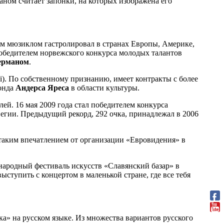
аном считает запонки, на которых изображена его
тим мюзиклом гастролировал в странах Европы, Америке,
 победителем норвежского конкурса молодых талантов
ерманом
.
. По собственному признанию, имеет контракты с более
фонда
Андерса Яреса
в области культуры.
ей. 16 мая 2009 года стал победителем конкурса
егии. Предыдущий рекорд, 292 очка, принадлежал в 2006
 таким впечатлением от организации «Евровидения» в
народный фестиваль искусств «Славянский базар» в
ыступить с концертом в маленькой стране, где все тебя
а» на русском языке. Из множества вариантов русского