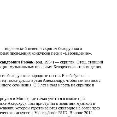
Р) — норвежский певец и скрипач белорусского
время проведения конкурсов песни «Евровидение».
ксандрович Рыбак
(род. 1954) — скрипач. Отец, ставший
акции музыкальных программ Белорусского телевидения.
угие белорусские народные песни. Его бабушка —
ец также уделял время Александру, чтобы заниматься с
нного сочинения. С 5 лет начал играть на скрипке и
рнулся в Минск, где начал учиться в школе при
ьке Акерсхус). Там приступил к занятиям музыкой и
wmount, которой удостаиваются ежегодно не более трёх
ического искусства Videregående RUD. В июне 2012