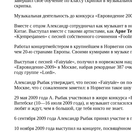
завершил своё обучение по классу скрипки в музыкальной
скрипка.
Музыкальная деятельность до конкурса «Евровидение 20
Вместе с отцом Александр сотрудничал как музыкант в 
Китае. Выступал вместе с такими артистами, как
Арве Т
«Kjempesjansen» с песней собственного сочинения «Fool
Работал концертмейстером в крупнейшем в Норвегии сим
чем 20-ю странами Европы. Своими кумирами в музыке 
Выступая с песней «Fairytale», получил в норвежском на
«Евровидение-2009» в Москве, набрав рекордные 387 очк
году группе «Lordi».
Александр Рыбак утверждает, что песню «Fairytale» он 
Москве, что с сожалением заметил: в Норвегии такое шоу 
29 мая 2009 года А. Рыбак участвовал в жюри конкурса 
Витебске (10—16 июля 2009 года), и музыкант согласился.
любят и ждут, чем в большой, где тебя никто не знает.
6 сентября 2009 года Александр Рыбак принял участие в
10 ноября 2009 года выступил на концерте, посвящённом