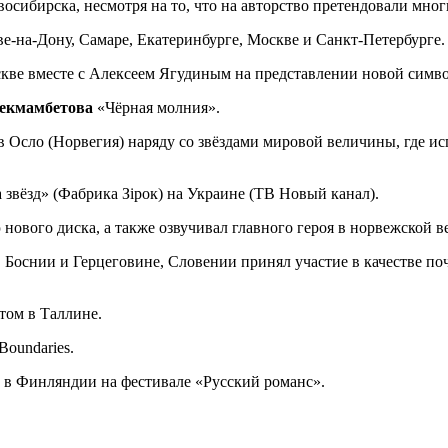
осибирска, несмотря на то, что на авторство претендовали мно
ове-на-Дону, Самаре, Екатеринбурге, Москве и Санкт-Петербурге.
скве вместе с Алексеем Ягудиным на представлении новой симв
екмамбетова
«Чёрная молния».
в Осло (Норвегия) наряду со звёздами мировой величины, где ис
а звёзд» (Фабрика Зiрок) на Украине (ТВ Новый канал).
 нового диска, а также озвучивал главного героя в норвежской 
 Боснии и Герцеговине, Словении принял участие в качестве по
том в Таллине.
oundaries.
л в Финляндии на фестивале «Русский романс».