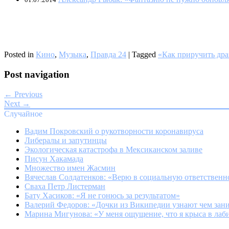
Posted in
Кино
,
Музыка
,
Правда 24
|
Tagged
«Как приручить дра
Post navigation
← Previous
Next →
Случайное
Вадим Покровский о рукотворности коронавируса
Либералы и запутинцы
Экологическая катастрофа в Мексиканском заливе
Писун Хакамада
Множество имен Жасмин
Вячеслав Солдатенков: «Верю в социальную ответственн
Сваха Петр Листерман
Бату Хасиков: «Я не гонюсь за результатом»
Валерий Федоров: «Дочки из Википедии узнают чем зани
Марина Мигунова: «У меня ощущение, что я крыса в лаб