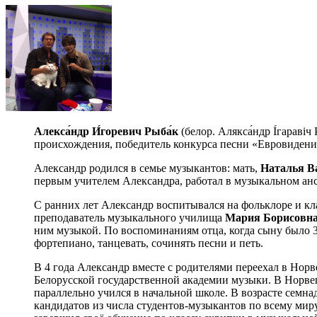
Алекса́ндр И́горевич Рыба́к
(белор. Алякса́ндр І́гараві
происхождения, победитель конкурса песни «Евровидение
Александр родился в семье музыкантов: мать,
Наталья В
первым учителем Александра, работал в музыкальном ан
С ранних лет Александр воспитывался на фольклоре и кл
преподаватель музыкального училища
Мария Борисовн
ним музыкой. По воспоминаниям отца, когда сыну было 3 
фортепиано, танцевать, сочинять песни и петь.
В 4 года Александр вместе с родителями переехал в Норве
Белорусской государственной академии музыки. В Норвег
параллельно учился в начальной школе. В возрасте семн
кандидатов из числа студентов-музыкантов по всему мир