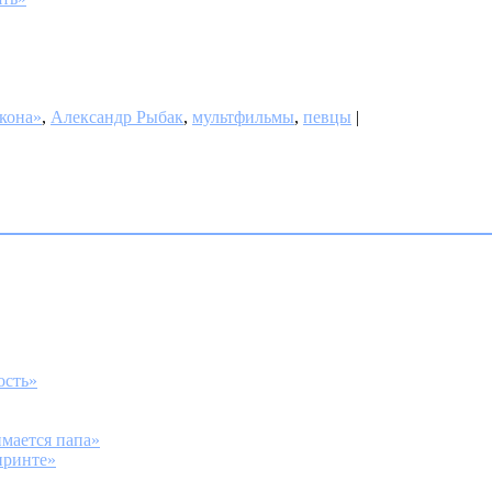
кона»
,
Александр Рыбак
,
мультфильмы
,
певцы
|
ость»
мается папа»
иринте»