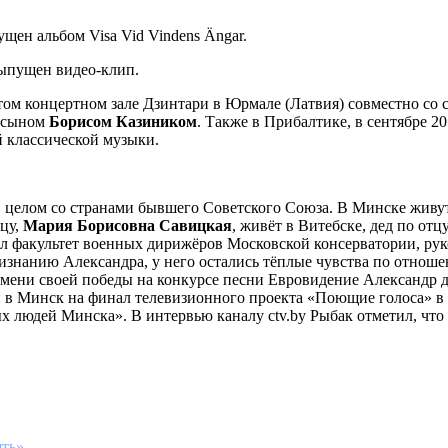
щен альбом Visa Vid Vindens Ängar.
выпущен видео-клип.
том концертном зале Дзинтари в Юрмале (Латвия) совместно со 
о сыном
Борисом Казиником
. Также в Прибалтике, в сентябре 2
й классической музыки.
 в целом со странами бывшего Советского Союза. В Минске живу
тцу,
Мария Борисовна Савицкая
, живёт в Витебске, дед по от
ил факультет военных дирижёров Московской консерватории, ру
знанию Александра, у него остались тёплые чувства по отношен
емени своей победы на конкурсе песни Евровидение Александр
н в Минск на финал телевизионного проекта «Поющие голоса» в к
людей Минска». В интервью каналу ctv.by Рыбак отметил, что чу
ять»