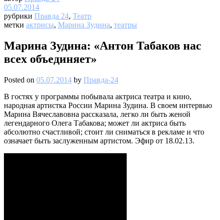
05.07.2014
рубрики
Правда 24
,
Театр
метки
актрисы
,
Марина Зудина
,
театры
Марина Зудина: «Антон Табаков нас
всех объединяет»
Posted on
05.07.2014
by
Правда-24
В гостях у программы побывала актриса театра и кино,
народная артистка России Марина Зудина. В своем интервью
Марина Вячеславовна рассказала, легко ли быть женой
легендарного Олега Табакова; может ли актриса быть
абсолютно счастливой; стоит ли сниматься в рекламе и что
означает быть заслуженным артистом. Эфир от 18.02.13.