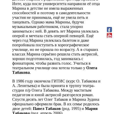
Инте, куда после университета направили её отца
Марина в детстве не имела выраженных
способностей и поэтому в самодеятельности
участия не принимала, ещё не умела петь и
танцевать. Однако мама Марины, будучи
музыкальным работником, стала упорно
заниматься с ней. В девять лет Марина увлеклась
оперой и мечтала стать оперной певицей. Ещё
через год Марина увлеклась балетом и даже
попробовала поступить в хореографическое
училище, но не прошла по возрасту. А в старших
классах Марина серьёзно решила стать актрисой,
хорошо подготовилась, год занималась с
фониатором, чтобы развить голос. Учиться в
театральном училище она хотела только у
Олега
Табакова
.
В 1986 году окончила ГИТИС (курс О. Табакова и
А. Леонтьева) и была принята в труппу театра-
студии п/р Олега Табакова. Между маститым
педагогом и юной актрисой разгорелся роман.
Спустя десять лет Олег Табаков и Марина Зудина
официально оформили брак. В их семье родилось
двое детей:
Павел Табаков
(род. 1995) и
Мария
Табакова
(род. апрель 2006).