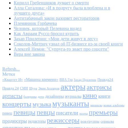
Кирилл Гребенщиков думает о смерти
Алла Сигалова: «И в подругу была влюблена и в
лучшего друга»
Антитабачный закон разоряет рестораторов
Племянник Горбачева
Человек, который Пелевина видел
Как Авраам Руссо бросил курить
Захар Прилепин: «Мои дети живут в лесу»
Соколов-Митрич узнал об IT-бизнесе из-за своей книги
Алексей Немов: "Супруга-то знает про соцсети"
Вера вне закона
Refresh...
Метки
«Квартет И»
«Машина времени»
Правда24
ВИА Гра
Захар Прилепин
актеры
актрисы
Правда 24
СМИ
Шура
Эмин Агаларов
кино
артисты
книги
журналы
дизайнеры
балерины
дети
музыканты
концерты
музыка
мюзиклы
новые альбомы
певицы
певцы
премьеры
писатели
певец
поэты
режиссеры
продюсеры
редакторы
сериалы
рок-группы
спектакли