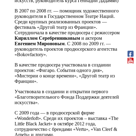
искусств, руководитель курса Геннадий Дадамян)
В 2007 по 2008 гг. — помощник художественного
руководителя в Государственном Театре Наций.
Среди крупных реализованных проектов —
фестиваль «Другой театр из Франции».
Сотрудничала в качестве продюсера с режиссером
Кириллом Серебренниковым
и актером
Евгением Мироновым
. С 2008 по 2009 гг. —
руководитель проектов продюсерского агентства
«Bokovfactory».
В качестве продюсера участвовала в создании
проектов: «Фигаро. События одного дня»,
«Мистерии о конце времени», «Другой театр из
Франции».
Участвовала в создании и открытии первого
«Благотворительного Фонда Поддержки деятелей
искусства».
С 2009 года — в продюсерской фирме
«Wonderloft». Среди их проектов – выставка «The
Little Black Jacket» в октябре 2012 года,
сотрудничество с брендами «Vertu», «Van Cleef &
Arpels» и другими.