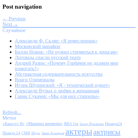
Post navigation
← Previous
Next →
Случайное
Александр Ф. Скляр: «Я ремесленник»
Московский марафон
Билли Новик: «Не нужно стремиться к деньгам»
Литовцы спасли русский театр
Андрей Разин: «Почему Горбачев не должен мне
помогать?»
Абстрактная содержательность искусства
Враги Олимпиады
Игорь Шулинский: «Я - технический идиот»
Александр Вулых о любви к женщинам
Гарик Сукачев: «Мы для них старперы»
Refresh...
Метки
«Квартет И»
«Машина времени»
Правда24
ВИА Гра
Захар Прилепин
актеры
актрисы
Правда 24
СМИ
Шура
Эмин Агаларов