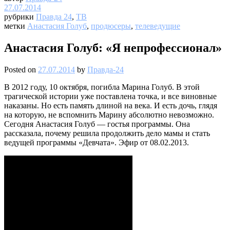
27.07.2014
рубрики
Правда 24
,
ТВ
метки
Анастасия Голуб
,
продюсеры
,
телеведущие
Анастасия Голуб: «Я непрофессионал»
Posted on
27.07.2014
by
Правда-24
В 2012 году, 10 октября, погибла Марина Голуб. В этой
трагической истории уже поставлена точка, и все виновные
наказаны. Но есть память длиной на века. И есть дочь, глядя
на которую, не вспомнить Марину абсолютно невозможно.
Сегодня Анастасия Голуб — гостья программы. Она
рассказала, почему решила продолжить дело мамы и стать
ведущей программы «Девчата». Эфир от 08.02.2013.