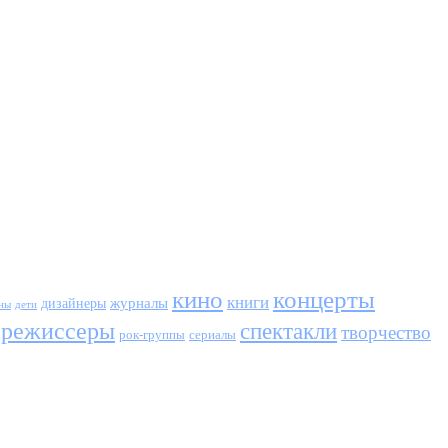
кино
концерты
книги
журналы
дизайнеры
ны
дети
режиссеры
спектакли
творчество
сериалы
рок-группы