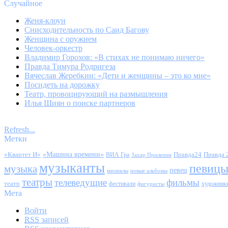
Случайное
Женя-клоун
Снисходительность по Саид Багову
Женщина с оружием
Человек-оркестр
Владимир Горохов: «В стихах не понимаю ничего»
Правда Тимура Родригеза
Вячеслав Жеребкин: «Дети и женщины – это ко мне»
Посидеть на дорожку
Театр, провоцирующий на размышления
Илья Шиян о поиске партнеров
Refresh...
Метки
«Квартет И»
«Машина времени»
Правда24
Правда 
ВИА Гра
Захар Прилепин
музыканты
певиц
музыка
певец
мюзиклы
новые альбомы
театры
телеведущие
фильмы
театр
фестивали
художник
фигуристы
Мета
Войти
RSS
записей