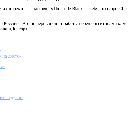
х проектов – выставка «The Little Black Jacket» в октябре 2012 
е «Россия». Это не первый опыт работы перед объективами камер
ова
«Доктор».
»
 на диете»
ем»
телеведущие
|