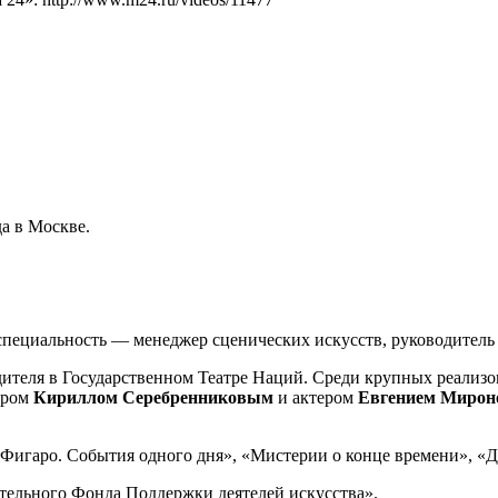
да в Москве.
пециальность — менеджер сценических искусств, руководитель 
дителя в Государственном Театре Наций. Среди крупных реализо
ером
Кириллом Серебренниковым
и актером
Евгением Миро
 «Фигаро. События одного дня», «Мистерии о конце времени», «
ительного Фонда Поддержки деятелей искусства».