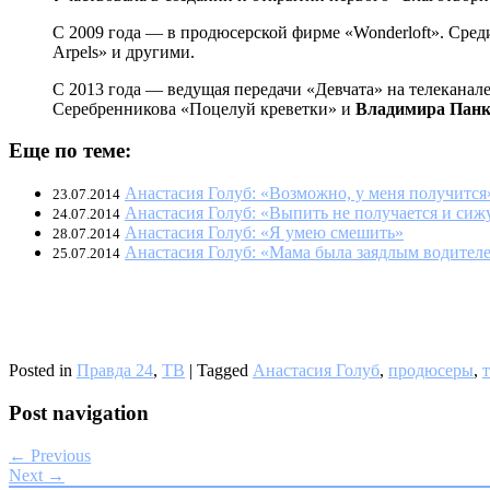
С 2009 года — в продюсерской фирме «Wonderloft». Среди и
Arpels» и другими.
С 2013 года — ведущая передачи «Девчата» на телеканал
Серебренникова «Поцелуй креветки» и
Владимира Панк
Еще по теме:
Анастасия Голуб: «Возможно, у меня получится
23.07.2014
Анастасия Голуб: «Выпить не получается и сижу
24.07.2014
Анастасия Голуб: «Я умею смешить»
28.07.2014
Анастасия Голуб: «Мама была заядлым водител
25.07.2014
Posted in
Правда 24
,
ТВ
|
Tagged
Анастасия Голуб
,
продюсеры
,
Post navigation
← Previous
Next →