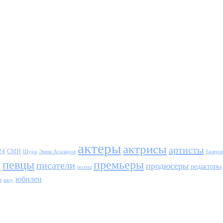
актеры
актрисы
артисты
24
СМИ
Шура
балери
Эмин Агаларов
ы
певцы
премьеры
писатели
продюсеры
редакторы
поэты
юбилеи
и
шоу