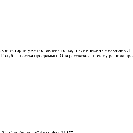
ской истории уже поставлена точка, и все виновные наказаны. Но 
Голуб — гостья программы. Она рассказала, почему решила про
4»: http://www.m24.ru/videos/11477