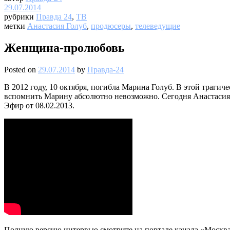
29.07.2014
рубрики
Правда 24
,
ТВ
метки
Анастасия Голуб
,
продюсеры
,
телеведущие
Женщина-пролюбовь
Posted on
29.07.2014
by
Правда-24
В 2012 году, 10 октября, погибла Марина Голуб. В этой трагиче
вспомнить Марину абсолютно невозможно. Сегодня Анастасия 
Эфир от 08.02.2013.
Полную версию интервью смотрите на портале канала «Москва 2