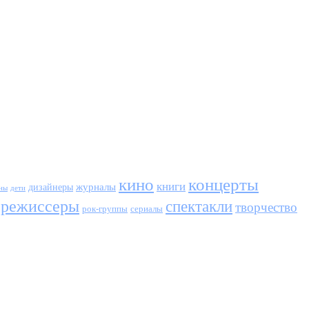
кино
концерты
книги
журналы
дизайнеры
ны
дети
режиссеры
спектакли
творчество
сериалы
рок-группы