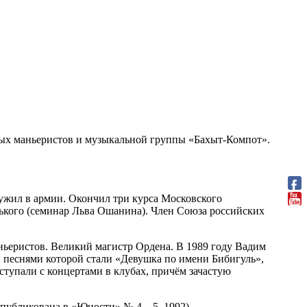
азных маньеристов и музыкальной группы «Бахыт-Компот».
лужил в армии. Окончил три курса Московского
ького (семинар Льва Ошанина). Член Союза российских
ьеристов. Великий магистр Ордена. В 1989 году Вадим
 песнями которой стали «Девушка по имени Бибигуль»,
тупали с концертами в клубах, причём зачастую
опубликована в «Юности» № 4—5, 1992).