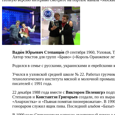
Вади́м Ю́рьевич Степанцо́в
(9 сентября 1960, Узловая,
Автор текстов для групп «Браво» («Король Оранжевое лет
Родился в семье с русскими, украинскими и еврейскими 
Учился в узловской средней школе № 22. Работал грузчи
технологического института мясной и молочной промышл
писателей с 1991 года.
22 декабря 1988 года вместе с
Виктором Пеленягрэ
подпи
Степанцов и
Константэн Григорьев
создали, по их выр
«Анархистка» и «Пьяная помятая пионервожатая». В 199
гонораром служил ящик пива. Последний альбом «Бахыт-
В 1990 году Степанцовым написан авантюрный роман о п