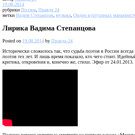
19.08.2014
рубрики
Поэзия
,
Правда 24
метки
Вадим Степанцов
,
музыка
,
Орден куртуазных маньерист
Лирика Вадима Степанцова
Posted on
19.08.2014
by
Правда-24
Исторически сложилось так, что судьба поэтов в России всегд
поэтов тех лет. И лишь время показало, кто чего стоит. Идей
критика, откровения и, конечно же, стихи. Эфир от 24.01.2013.
Полную версию интервью смотрите на портале канала «Москва 2