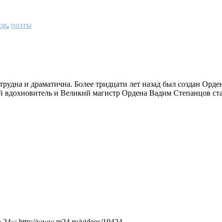
ов
,
поэты
а трудна и драматична. Более тридцати лет назад был создан Ор
ный вдохновитель и Великий магистр Ордена Вадим Степанцов ста
4»: http://www.m24.ru/videos/10424