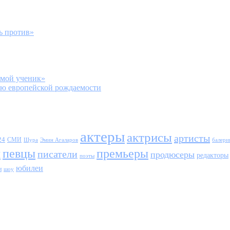
ь против»
 мой ученик»
ю европейской рождаемости
актеры
актрисы
артисты
24
СМИ
Шура
балери
Эмин Агаларов
ы
певцы
премьеры
писатели
продюсеры
редакторы
поэты
юбилеи
и
шоу