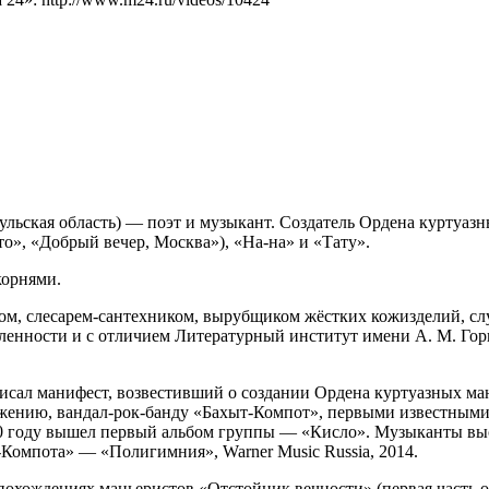
 Тульская область) — поэт и музыкант. Создатель Ордена курту
о», «Добрый вечер, Москва»), «На-на» и «Тату».
корнями.
ком, слесарем-сантехником, вырубщиком жёстких кожизделий, с
енности и с отличием Литературный институт имени А. М. Гор
сал манифест, возвестивший о создании Ордена куртуазных ман
ажению, вандал-рок-банду «Бахыт-Компот», первыми известными
0 году вышел первый альбом группы — «Кисло». Музыканты выс
Компота» — «Полигимния», Warner Music Russia, 2014.
охождениях маньеристов «Отстойник вечности» (первая часть 