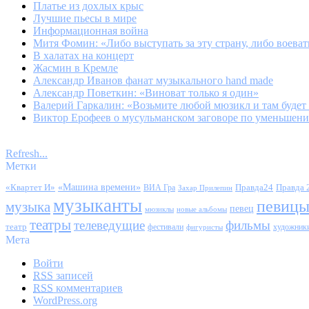
Платье из дохлых крыс
Лучшие пьесы в мире
Информационная война
Митя Фомин: «Либо выступать за эту страну, либо воеват
В халатах на концерт
Жасмин в Кремле
Александр Иванов фанат музыкального hand made
Александр Поветкин: «Виноват только я один»
Валерий Гаркалин: «Возьмите любой мюзикл и там будет
Виктор Ерофеев о мусульманском заговоре по уменьшени
Refresh...
Метки
«Квартет И»
«Машина времени»
Правда24
Правда 
ВИА Гра
Захар Прилепин
музыканты
певиц
музыка
певец
мюзиклы
новые альбомы
театры
телеведущие
фильмы
театр
фестивали
художник
фигуристы
Мета
Войти
RSS
записей
RSS
комментариев
WordPress.org