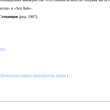
лла» и «Sex Itals».
Степанцов
(род. 1967).
ер»
,
Орден куртуазных маньеристов
,
поэты
|