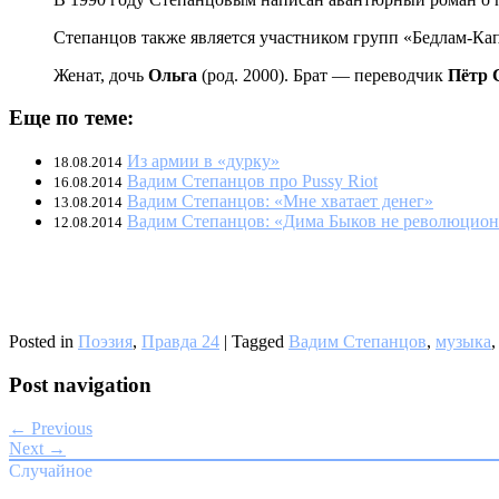
Степанцов также является участником групп «Бедлам-Капе
Женат, дочь
Ольга
(род. 2000). Брат — переводчик
Пётр 
Еще по теме:
Из армии в «дурку»
18.08.2014
Вадим Степанцов про Pussy Riot
16.08.2014
Вадим Степанцов: «Мне хватает денег»
13.08.2014
Вадим Степанцов: «Дима Быков не революцион
12.08.2014
Posted in
Поэзия
,
Правда 24
|
Tagged
Вадим Степанцов
,
музыка
Post navigation
← Previous
Next →
Случайное