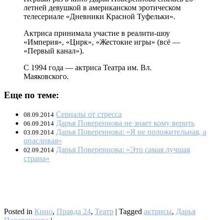
летней девушкой в американском эротическом
телесериале «Дневники Красной Туфельки».
Актриса принимала участие в реалити-шоу
«Империя», «Цирк», «Жестокие игры» (всё —
«Первый канал»).
С 1994 года — актриса Театра им. Вл.
Маяковского.
Еще по теме:
Сериалы от стресса
08.09.2014
Дарья Повереннова не знает кому верить
06.09.2014
Дарья Повереннова: «Я не положительная, а
03.09.2014
опасливая»
Дарья Повереннова: «Это самая лучшая
02.09.2014
страна»
Posted in
Кино
,
Правда 24
,
Театр
|
Tagged
актрисы
,
Дарья