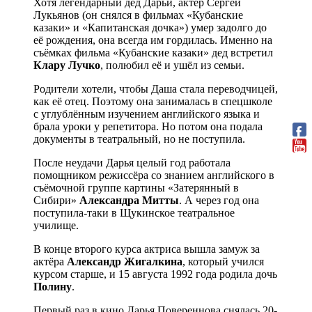
Хотя легендарный дед Дарьи, актёр Сергей
Лукьянов (он снялся в фильмах «Кубанские
казаки» и «Капитанская дочка») умер задолго до
её рождения, она всегда им гордилась. Именно на
съёмках фильма «Кубанские казаки» дед встретил
Клару Лучко
, полюбил её и ушёл из семьи.
Родители хотели, чтобы Даша стала переводчицей,
как её отец. Поэтому она занималась в спецшколе
с углублённым изучением английского языка и
брала уроки у репетитора. Но потом она подала
документы в театральный, но не поступила.
После неудачи Дарья целый год работала
помощником режиссёра со знанием английского в
съёмочной группе картины «Затерянный в
Сибири»
Александра Митты
. А через год она
поступила-таки в Щукинское театральное
училище.
В конце второго курса актриса вышла замуж за
актёра
Александр Жигалкина
, который учился
курсом старше, и 15 августа 1992 года родила дочь
Полину
.
Первый раз в кино Дарья Повереннова снялась 20-