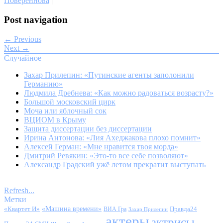
Повереннова
|
Post navigation
← Previous
Next →
Случайное
Захар Прилепин: «Путинские агенты заполонили
Германию»
Людмила Дребнева: «Как можно радоваться возрасту?»
Большой московский цирк
Моча или яблочный сок
ВЦИОМ в Крыму
Защита диссертации без диссертации
Ирина Антонова: «Лия Ахеджакова плохо помнит»
Алексей Герман: «Мне нравится твоя морда»
Дмитрий Ревякин: «Это-то все себе позволяют»
Александр Градский ужӗ летом прекратит выступать
Refresh...
Метки
«Квартет И»
«Машина времени»
Правда24
ВИА Гра
Захар Прилепин
актеры
актрисы