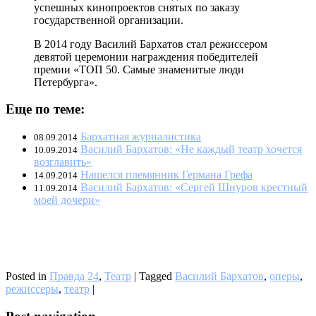
успешных кинопроектов снятых по заказу
государственной организации.
В 2014 году Василий Бархатов стал режиссером
девятой церемонии награждения победителей
премии «ТОП 50. Самые знаменитые люди
Петербурга».
Еще по теме:
Бархатная журналистика
08.09.2014
Василий Бархатов: «Не каждый театр хочется
10.09.2014
возглавить»
Нашелся племянник Германа Грефа
14.09.2014
Василий Бархатов: «Сергей Шнуров крестный
11.09.2014
моей дочери»
Posted in
Правда 24
,
Театр
|
Tagged
Василий Бархатов
,
оперы
,
режиссеры
,
театр
|