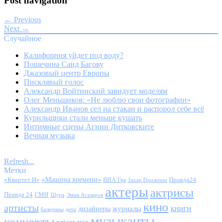
Post navigation
← Previous
Next →
Случайное
Калифорния уйдет под воду?
Пощечина Саид Багову
Джазовый центр Европы
Писклявый голос
Александр Войтинский завидует моделям
Олег Меньшиков: «Не люблю свои фотографии»
Александр Иванов сел на стакан и распорол себе всё
Курильщики стали меньше кушать
Интимные сцены Агнии Дитковските
Вечная музыка
Refresh...
Метки
«Квартет И»
«Машина времени»
Правда24
ВИА Гра
Захар Прилепин
актеры
актрисы
Правда 24
СМИ
Шура
Эмин Агаларов
кино
артисты
книги
журналы
дизайнеры
балерины
дети
музыканты
концерты