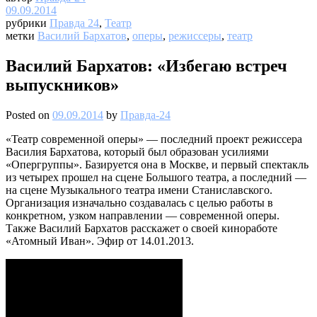
09.09.2014
рубрики
Правда 24
,
Театр
метки
Василий Бархатов
,
оперы
,
режиссеры
,
театр
Василий Бархатов: «Избегаю встреч
выпускников»
Posted on
09.09.2014
by
Правда-24
«Театр современной оперы» — последний проект режиссера
Василия Бархатова, который был образован усилиями
«Опергруппы». Базируется она в Москве, и первый спектакль
из четырех прошел на сцене Большого театра, а последний —
на сцене Музыкального театра имени Станиславского.
Организация изначально создавалась с целью работы в
конкретном, узком направлении — современной оперы.
Также Василий Бархатов расскажет о своей киноработе
«Атомный Иван». Эфир от 14.01.2013.