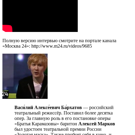
Полную версию интервью смотрите на портале канала
«Москва 24»: http://www.m24.ru/videos/9685
Васи́лий Алексе́евич Ба́рхатов
— российский
театральный режиссёр. Поставил более десятка
опер. За главную роль в его постановке оперы
«Братья Карамазовы» баритон
Алексей Марков
был удостоен театральной премии России
«Золотая маска». Также пробует себя в кино- и