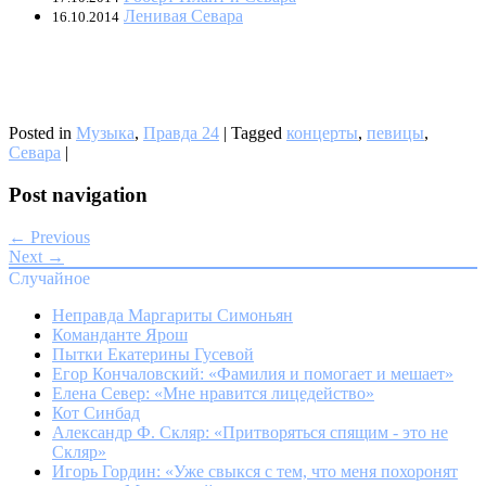
Ленивая Севара
16.10.2014
Posted in
Музыка
,
Правда 24
|
Tagged
концерты
,
певицы
,
Севара
|
Post navigation
← Previous
Next →
Случайное
Неправда Маргариты Симоньян
Команданте Ярош
Пытки Екатерины Гусевой
Егор Кончаловский: «Фамилия и помогает и мешает»
Елена Север: «Мне нравится лицедейство»
Кот Синбад
Александр Ф. Скляр: «Притворяться спящим - это не
Скляр»
Игорь Гордин: «Уже свыкся с тем, что меня похоронят