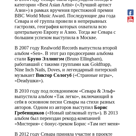
категории «Best Asian Artist» («Лучший артист
Азии») в рамках вручения престижной премии
BBC World Music Award. Последующие два года
Севара и её группа провели в непрерывных
гастролях, география которых охватила всю
центральную Европу и Азию. Тогда же Севара с
большим успехом выступила в Москве.
В 2007 году Realworld Records выпустила второй
альбом «Sen». В этот раз продюсерами альбома
стали
Бруно Эллингэм
(Bruno Ellingham),
работавший с такими группами как Goldfrapp,
Nine Inch Nails, Doves, и легендарный питерский
музыкант
Виктор Сологуб
(«Странные игры»,
«Deadушки»).
В 2010 году под псевдонимом «Севара & Эльф»
выпустила альбом «Так легко», включающий в
себя в основном песни Севары на стихи разных
авторов. Одним из авторов выступил
Борис
Гребенщиков
(«Новый шёлковый путь»). В 2013
альбом был переиздан рекорд-компанией
«Мистерия» с бонус-треком Борис «Там нет меня»
В 2012 году Севара приняла участие в проекте