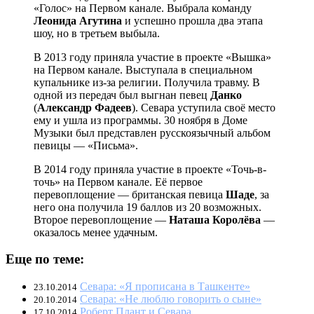
«Голос» на Первом канале. Выбрала команду
Леонида Агутина
и успешно прошла два этапа
шоу, но в третьем выбыла.
В 2013 году приняла участие в проекте «Вышка»
на Первом канале. Выступала в специальном
купальнике из-за религии. Получила травму. В
одной из передач был выгнан певец
Данко
(
Александр Фадеев
). Севара уступила своё место
ему и ушла из программы. 30 ноября в Доме
Музыки был представлен русскоязычный альбом
певицы — «Письма».
В 2014 году приняла участие в проекте «Точь-в-
точь» на Первом канале. Её первое
перевоплощение — британская певица
Шаде
, за
него она получила 19 баллов из 20 возможных.
Второе перевоплощение —
Наташа Королёва
—
оказалось менее удачным.
Еще по теме:
Севара: «Я прописана в Ташкенте»
23.10.2014
Севара: «Не люблю говорить о сыне»
20.10.2014
Роберт Плант и Севара
17.10.2014