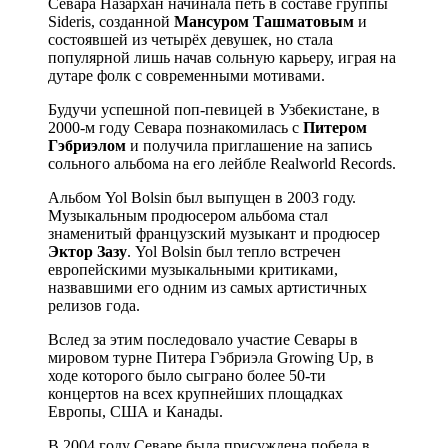
Севара Назархан начинала петь в составе группы
Sideris, созданной
Мансуром Ташматовым
и
состоявшей из четырёх девушек, но стала
популярной лишь начав сольную карьеру, играя на
дутаре фолк с современными мотивами.
Будучи успешной поп-певицей в Узбекистане, в
2000-м году Севара познакомилась с
Питером
Гэбриэлом
и получила приглашение на запись
сольного альбома на его лейбле Realworld Records.
Альбом Yol Bolsin был выпущен в 2003 году.
Музыкальным продюсером альбома стал
знаменитый французский музыкант и продюсер
Эктор Зазу
. Yol Bolsin был тепло встречен
европейскими музыкальными критиками,
назвавшими его одним из самых артистичных
релизов года.
Вслед за этим последовало участие Севары в
мировом турне Питера Гэбриэла Growing Up, в
ходе которого было сыграно более 50-ти
концертов на всех крупнейших площадках
Европы, США и Канады.
В 2004 году Севаре была присуждена победа в