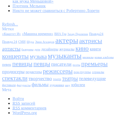
как мужа Меньшовой»
Плотник Мельник
Никто не может сравниться с Робертино Лорети
Refresh...
Метки
«Квартет И»
«Машина времени»
Правда24
ВИА Гра
Захар Прилепин
актеры
актрисы
Правда 24
СМИ
Шура
Эмин Агаларов
кино
артисты
книги
журналы
дизайнеры
балерины
дети
музыканты
концерты
музыка
мюзиклы
новые альбомы
певицы
певцы
премьеры
писатели
певец
поэты
режиссеры
продюсеры
редакторы
сериалы
рок-группы
спектакли
театры
творчество
телеведущие
театр
фильмы
юбилеи
фестивали
художники
фигуристы
шоу
Мета
Войти
RSS
записей
RSS
комментариев
WordPress.org