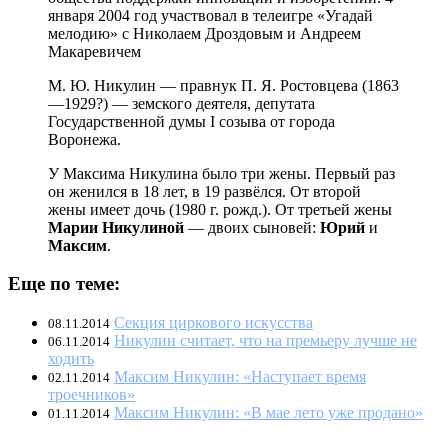
января 2004 год участвовал в телеигре «Угадай
мелодию» с Николаем Дроздовым и Андреем
Макаревичем
М. Ю. Никулин — правнук П. Я. Ростовцева (1863
—1929?) — земского деятеля, депутата
Государственной думы I созыва от города
Воронежа.
У Максима Никулина было три жены. Первый раз
он женился в 18 лет, в 19 развёлся. От второй
жены имеет дочь (1980 г. рожд.). От третьей жены
Марии Никулиной
— двоих сыновей:
Юрий
и
Максим
.
Еще по теме:
Секция циркового искусства
08.11.2014
Никулин считает, что на премьеру лучше не
06.11.2014
ходить
Максим Никулин: «Наступает время
02.11.2014
троечников»
Максим Никулин: «В мае лето уже продано»
01.11.2014