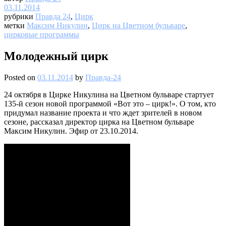
03.11.2014
рубрики
Правда 24
,
Цирк
метки
Максим Никулин
,
Цирк на Цветном бульваре
,
цирковые программы
Молодежный цирк
Posted on
03.11.2014
by
Правда-24
24 октября в Цирке Никулина на Цветном бульваре стартует
135-й сезон новой программой «Вот это – цирк!». О том, кто
придумал название проекта и что ждет зрителей в новом
сезоне, рассказал директор цирка на Цветном бульваре
Максим Никулин. Эфир от 23.10.2014.