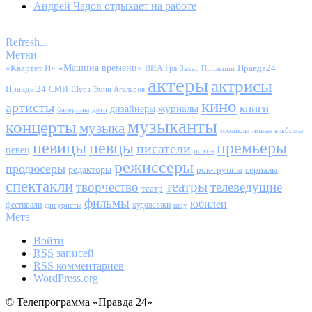
Андрей Чадов отдыхает на работе
Refresh...
Метки
«Квартет И»
«Машина времени»
Правда24
ВИА Гра
Захар Прилепин
актеры
актрисы
Правда 24
СМИ
Шура
Эмин Агаларов
кино
артисты
книги
журналы
дизайнеры
балерины
дети
музыканты
концерты
музыка
мюзиклы
новые альбомы
певицы
певцы
премьеры
писатели
певец
поэты
режиссеры
продюсеры
редакторы
сериалы
рок-группы
спектакли
театры
творчество
телеведущие
театр
фильмы
юбилеи
фестивали
художники
фигуристы
шоу
Мета
Войти
RSS
записей
RSS
комментариев
WordPress.org
© Телепрограмма «Правда 24»