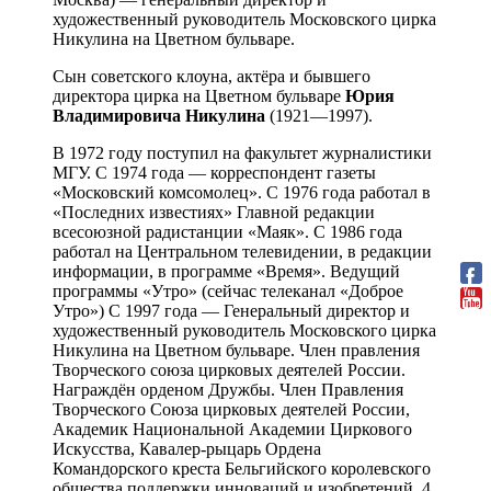
художественный руководитель Московского цирка
Никулина на Цветном бульваре.
Сын советского клоуна, актёра и бывшего
директора цирка на Цветном бульваре
Юрия
Владимировича Никулина
(1921—1997).
В 1972 году поступил на факультет журналистики
МГУ. С 1974 года — корреспондент газеты
«Московский комсомолец». С 1976 года работал в
«Последних известиях» Главной редакции
всесоюзной радистанции «Маяк». С 1986 года
работал на Центральном телевидении, в редакции
информации, в программе «Время». Ведущий
программы «Утро» (сейчас телеканал «Доброе
Утро») С 1997 года — Генеральный директор и
художественный руководитель Московского цирка
Никулина на Цветном бульваре. Член правления
Творческого союза цирковых деятелей России.
Награждён орденом Дружбы. Член Правления
Творческого Союза цирковых деятелей России,
Академик Национальной Академии Циркового
Искусства, Кавалер-рыцарь Ордена
Командорского креста Бельгийского королевского
общества поддержки инноваций и изобретений. 4