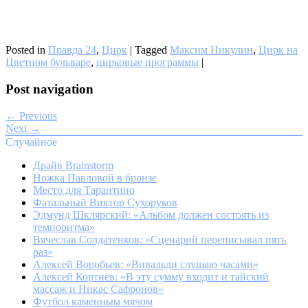
Posted in
Правда 24
,
Цирк
|
Tagged
Максим Никулин
,
Цирк на
Цветном бульваре
,
цирковые программы
|
Post navigation
← Previous
Next →
Случайное
Драйв Brainstorm
Ножка Павловой в бронзе
Место для Тарантино
Фатальный Виктор Сухоруков
Эдмунд Шклярский: «Альбом должен состоять из
темпоритма»
Вячеслав Солдатенков: «Сценарий переписывал пять
раз»
Алексей Воробьев: «Вивальди слушаю часами»
Алексей Кортнев: «В эту сумму входит и тайский
массаж и Никас Сафронов»
Футбол каменным мячом