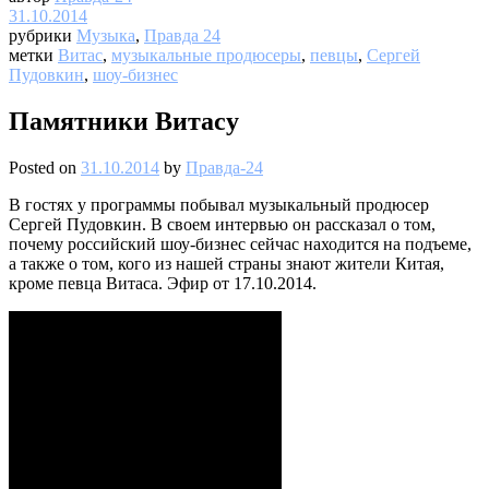
31.10.2014
рубрики
Музыка
,
Правда 24
метки
Витас
,
музыкальные продюсеры
,
певцы
,
Сергей
Пудовкин
,
шоу-бизнес
Памятники Витасу
Posted on
31.10.2014
by
Правда-24
В гостях у программы побывал музыкальный продюсер
Сергей Пудовкин. В своем интервью он рассказал о том,
почему российский шоу-бизнес сейчас находится на подъеме,
а также о том, кого из нашей страны знают жители Китая,
кроме певца Витаса. Эфир от 17.10.2014.