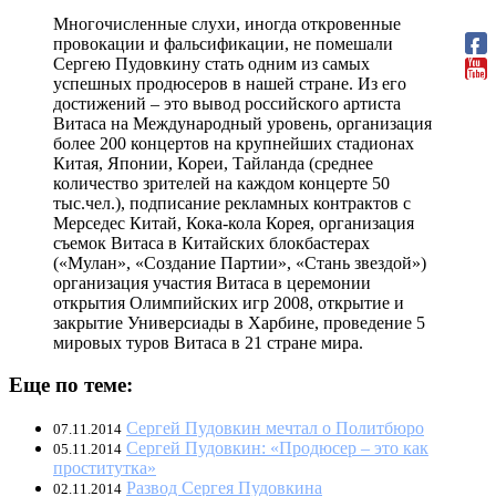
Многочисленные слухи, иногда откровенные
провокации и фальсификации, не помешали
Сергею Пудовкину стать одним из самых
успешных продюсеров в нашей стране. Из его
достижений – это вывод российского артиста
Витаса на Международный уровень, организация
более 200 концертов на крупнейших стадионах
Китая, Японии, Кореи, Тайланда (среднее
количество зрителей на каждом концерте 50
тыс.чел.), подписание рекламных контрактов с
Мерседес Китай, Кока-кола Корея, организация
съемок Витаса в Китайских блокбастерах
(«Мулан», «Создание Партии», «Стань звездой»)
организация участия Витаса в церемонии
открытия Олимпийских игр 2008, открытие и
закрытие Универсиады в Харбине, проведение 5
мировых туров Витаса в 21 стране мира.
Еще по теме:
Сергей Пудовкин мечтал о Политбюро
07.11.2014
Сергей Пудовкин: «Продюсер – это как
05.11.2014
проститутка»
Развод Сергея Пудовкина
02.11.2014