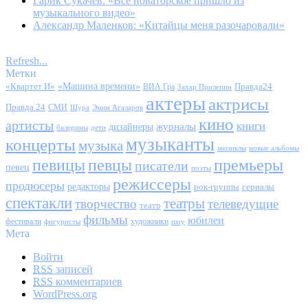
Гарик Сукачев: «Все новаторское пришло из
музыкального видео»
Александр Маленков: «Китайцы меня разочаровали»
Refresh...
Метки
«Квартет И»
«Машина времени»
Правда24
ВИА Гра
Захар Прилепин
актеры
актрисы
Правда 24
СМИ
Шура
Эмин Агаларов
кино
артисты
книги
журналы
дизайнеры
балерины
дети
музыканты
концерты
музыка
мюзиклы
новые альбомы
певицы
певцы
премьеры
писатели
певец
поэты
режиссеры
продюсеры
редакторы
сериалы
рок-группы
спектакли
театры
творчество
телеведущие
театр
фильмы
юбилеи
фестивали
художники
фигуристы
шоу
Мета
Войти
RSS
записей
RSS
комментариев
WordPress.org