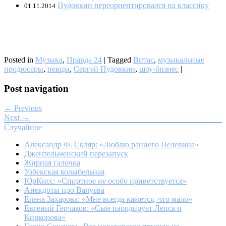
Пудовкин переориентировался на классику
01.11.2014
Posted in
Музыка
,
Правда 24
|
Tagged
Витас
,
музыкальные
продюсеры
,
певцы
,
Сергей Пудовкин
,
шоу-бизнес
|
Post navigation
← Previous
Next →
Случайное
Александр Ф. Скляр: «Люблю раннего Пелевина»
Джентельменский перезапуск
Жирная галочка
Узбекская колыбельная
ЮрКисс: «Спиртное не особо приветствуется»
Анекдоты про Валуева
Елена Захарова: «Мне всегда кажется, что мало»
Евгений Герчаков: «Сын пародирует Лепса и
Киркорова»