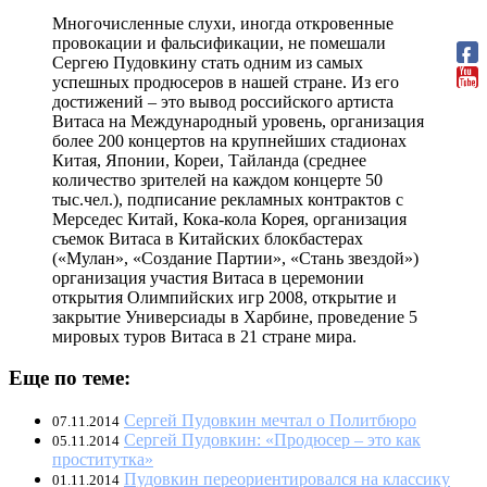
Многочисленные слухи, иногда откровенные
провокации и фальсификации, не помешали
Сергею Пудовкину стать одним из самых
успешных продюсеров в нашей стране. Из его
достижений – это вывод российского артиста
Витаса на Международный уровень, организация
более 200 концертов на крупнейших стадионах
Китая, Японии, Кореи, Тайланда (среднее
количество зрителей на каждом концерте 50
тыс.чел.), подписание рекламных контрактов с
Мерседес Китай, Кока-кола Корея, организация
съемок Витаса в Китайских блокбастерах
(«Мулан», «Создание Партии», «Стань звездой»)
организация участия Витаса в церемонии
открытия Олимпийских игр 2008, открытие и
закрытие Универсиады в Харбине, проведение 5
мировых туров Витаса в 21 стране мира.
Еще по теме:
Сергей Пудовкин мечтал о Политбюро
07.11.2014
Сергей Пудовкин: «Продюсер – это как
05.11.2014
проститутка»
Пудовкин переориентировался на классику
01.11.2014