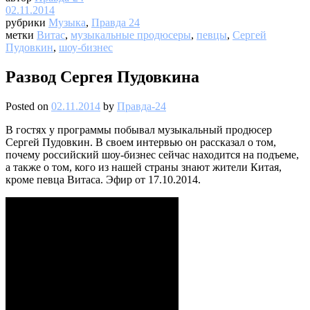
02.11.2014
рубрики
Музыка
,
Правда 24
метки
Витас
,
музыкальные продюсеры
,
певцы
,
Сергей
Пудовкин
,
шоу-бизнес
Развод Сергея Пудовкина
Posted on
02.11.2014
by
Правда-24
В гостях у программы побывал музыкальный продюсер
Сергей Пудовкин. В своем интервью он рассказал о том,
почему российский шоу-бизнес сейчас находится на подъеме,
а также о том, кого из нашей страны знают жители Китая,
кроме певца Витаса. Эфир от 17.10.2014.