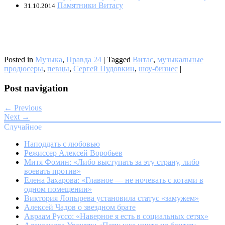
Памятники Витасу
31.10.2014
Posted in
Музыка
,
Правда 24
|
Tagged
Витас
,
музыкальные
продюсеры
,
певцы
,
Сергей Пудовкин
,
шоу-бизнес
|
Post navigation
← Previous
Next →
Случайное
Наподдать с любовью
Режиссер Алексей Воробьев
Митя Фомин: «Либо выступать за эту страну, либо
воевать против»
Елена Захарова: «Главное — не ночевать с котами в
одном помещении»
Виктория Лопырева установила статус «замужем»
Алексей Чадов о звездном брате
Авраам Руссо: «Наверное я есть в социальных сетях»