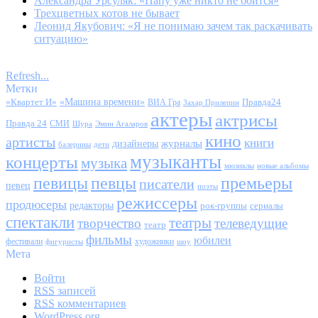
Александра Урсуляк: «Папу уже никто не боится»
Трехцветных котов не бывает
Леонид Якубович: «Я не понимаю зачем так раскачивать
ситуацию»
Refresh...
Метки
«Квартет И»
«Машина времени»
Правда24
ВИА Гра
Захар Прилепин
актеры
актрисы
Правда 24
СМИ
Шура
Эмин Агаларов
кино
артисты
книги
журналы
дизайнеры
балерины
дети
музыканты
концерты
музыка
мюзиклы
новые альбомы
певицы
певцы
премьеры
писатели
певец
поэты
режиссеры
продюсеры
редакторы
сериалы
рок-группы
спектакли
театры
творчество
телеведущие
театр
фильмы
юбилеи
фестивали
художники
фигуристы
шоу
Мета
Войти
RSS
записей
RSS
комментариев
WordPress.org