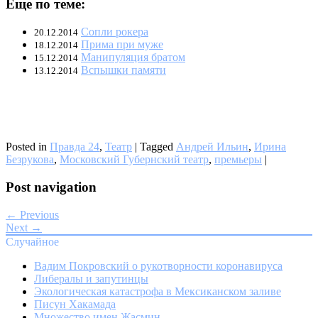
Еще по теме:
Сопли рокера
20.12.2014
Прима при муже
18.12.2014
Манипуляция братом
15.12.2014
Вспышки памяти
13.12.2014
Posted in
Правда 24
,
Театр
|
Tagged
Андрей Ильин
,
Ирина
Безрукова
,
Московский Губернский театр
,
премьеры
|
Post navigation
← Previous
Next →
Случайное
Вадим Покровский о рукотворности коронавируса
Либералы и запутинцы
Экологическая катастрофа в Мексиканском заливе
Писун Хакамада
Множество имен Жасмин