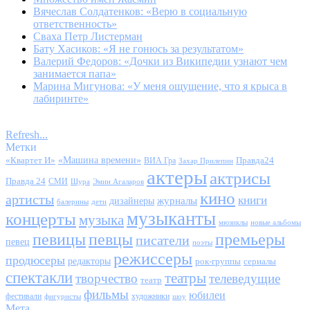
Вячеслав Солдатенков: «Верю в социальную
ответственность»
Сваха Петр Листерман
Бату Хасиков: «Я не гонюсь за результатом»
Валерий Федоров: «Дочки из Википедии узнают чем
занимается папа»
Марина Мигунова: «У меня ощущение, что я крыса в
лабиринте»
Refresh...
Метки
«Квартет И»
«Машина времени»
Правда24
ВИА Гра
Захар Прилепин
актеры
актрисы
Правда 24
СМИ
Шура
Эмин Агаларов
кино
артисты
книги
журналы
дизайнеры
балерины
дети
музыканты
концерты
музыка
мюзиклы
новые альбомы
певицы
певцы
премьеры
писатели
певец
поэты
режиссеры
продюсеры
редакторы
сериалы
рок-группы
спектакли
театры
творчество
телеведущие
театр
фильмы
юбилеи
фестивали
художники
фигуристы
шоу
Мета