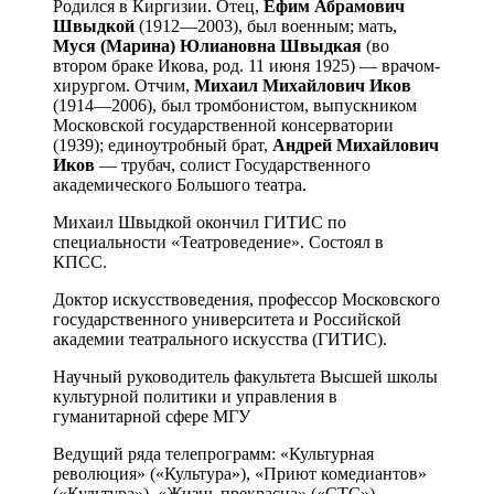
Родился в Киргизии. Отец,
Ефим Абрамович
Швыдкой
(1912—2003), был военным; мать,
Муся (Марина) Юлиановна
Швыдкая
(во
втором браке Икова, род. 11 июня 1925) — врачом-
хирургом. Отчим,
Михаил Михайлович
Иков
(1914—2006), был тромбонистом, выпускником
Московской государственной консерватории
(1939); единоутробный брат,
Андрей Михайлович
Иков
— трубач, солист Государственного
академического Большого театра.
Михаил Швыдкой окончил ГИТИС по
специальности «Театроведение». Состоял в
КПСС.
Доктор искусствоведения, профессор Московского
государственного университета и Российской
академии театрального искусства (ГИТИС).
Научный руководитель факультета Высшей школы
культурной политики и управления в
гуманитарной сфере МГУ
Ведущий ряда телепрограмм: «Культурная
революция» («Культура»), «Приют комедиантов»
(«Культура»), «Жизнь прекрасна» («СТС»).