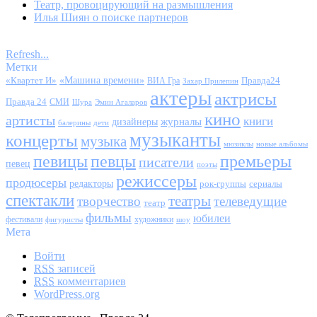
Театр, провоцирующий на размышления
Илья Шиян о поиске партнеров
Refresh...
Метки
«Квартет И»
«Машина времени»
Правда24
ВИА Гра
Захар Прилепин
актеры
актрисы
Правда 24
СМИ
Шура
Эмин Агаларов
кино
артисты
книги
журналы
дизайнеры
балерины
дети
музыканты
концерты
музыка
мюзиклы
новые альбомы
певицы
певцы
премьеры
писатели
певец
поэты
режиссеры
продюсеры
редакторы
сериалы
рок-группы
спектакли
театры
творчество
телеведущие
театр
фильмы
юбилеи
фестивали
художники
фигуристы
шоу
Мета
Войти
RSS
записей
RSS
комментариев
WordPress.org