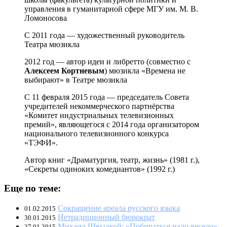
управления в гуманитарной сфере МГУ им. М. В.
Ломоносова
С 2011 года — художественный руководитель
Театра мюзикла
2012 год — автор идеи и либретто (совместно с
Алексеем Кортневым
) мюзикла «Времена не
выбирают» в Театре мюзикла
С 11 февраля 2015 года — председатель Совета
учредителей некоммерческого партнёрства
«Комитет индустриальных телевизионных
премий», являющегося с 2014 года организатором
национального телевизионного конкурса
«ТЭФИ».
Автор книг «Драматургия, театр, жизнь» (1981 г.),
«Секреты одиноких комедиантов» (1992 г.)
Еще по теме:
Сокращение ареала русского языка
01.02.2015
Нетрадиционный бюрократ
30.01.2015
Михаил Швыдкой: «Побираться надо весело»
27.01.2015