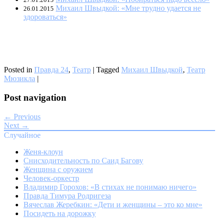
Михаил Швыдкой: «Мне трудно удается не
26.01.2015
здороваться»
Posted in
Правда 24
,
Театр
|
Tagged
Михаил Швыдкой
,
Театр
Мюзикла
|
Post navigation
← Previous
Next →
Случайное
Женя-клоун
Снисходительность по Саид Багову
Женщина с оружием
Человек-оркестр
Владимир Горохов: «В стихах не понимаю ничего»
Правда Тимура Родригеза
Вячеслав Жеребкин: «Дети и женщины – это ко мне»
Посидеть на дорожку