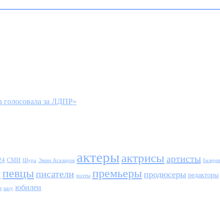
 голосовала за ЛДПР»
актеры
актрисы
артисты
24
СМИ
Шура
балери
Эмин Агаларов
ы
певцы
премьеры
писатели
продюсеры
редакторы
поэты
юбилеи
и
шоу