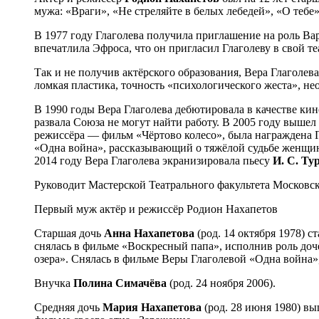
мужа: «Враги», «Не стреляйте в белых лебедей», «О тебе»
В 1977 году Глаголева получила приглашение на роль Ва
впечатлила Эфроса, что он пригласил Глаголеву в свой т
Так и не получив актёрского образования, Вера Глаголев
ломкая пластика, точность «психологического жеста», н
В 1990 годы Вера Глаголева дебютировала в качестве ки
развала Союза не могут найти работу. В 2005 году выше
режиссёра — фильм «Чёртово колесо», была награждена Г
«Одна война», рассказывающий о тяжёлой судьбе женщин
2014 году Вера Глаголева экранизировала пьесу
И. С. Ту
Руководит Мастерской Театрального факультета Московс
Первый муж актёр и режиссёр Родион Нахапетов
Старшая дочь
Анна Нахапетова
(род. 14 октября 1978) с
снялась в фильме «Воскресный папа», исполнив роль доче
озера». Снялась в фильме Веры Глаголевой «Одна война»,
Внучка
Полина Симачёва
(род. 24 ноября 2006).
Средняя дочь
Мария Нахапетова
(род. 28 июня 1980) вы