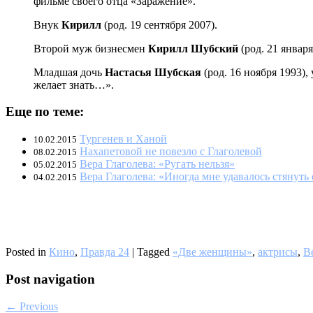
фильме своего отца «Заражение».
Внук
Кирилл
(род. 19 сентября 2007).
Второй муж бизнесмен
Кирилл Шубский
(род. 21 января
Младшая дочь
Настасья Шубская
(род. 16 ноября 1993)
желает знать…».
Еще по теме:
Тургенев и Ханой
10.02.2015
Нахапетовой не повезло с Глаголевой
08.02.2015
Вера Глаголева: «Ругать нельзя»
05.02.2015
Вера Глаголева: «Иногда мне удавалось стянуть
04.02.2015
Posted in
Кино
,
Правда 24
|
Tagged
«Две женщины»
,
актрисы
,
В
Post navigation
← Previous