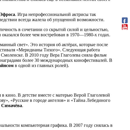
Эфроса
. Игра непрофессиональной актрисы так
оследствии всегда жалела об упущенной возможности.
тичность в сочетании со скрытой силой и цельностью,
 оказался более чем востребован в 1970—1980-х годах.
анный свет». Это история об актёрах, которые после
фестиваля «Меридианы Тихого». Следующая работа
 Смоленске. В 2010 году Вера Глаголева сняла фильм
 наградами более 30 международных кинофестивалей. В
айнсом
в одной из главных ролей).
я в кино. В детстве вместе с матерью Верой Глаголевой
ову», «Русские в городе ангелов» и «Тайна Лебединого
 Симачёва
.
альности компьютерная графика. В 2007 году снялась в