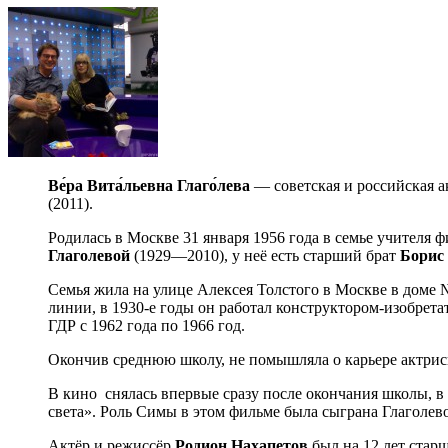
Ве́ра Вита́льевна Глаго́лева
— советская и российская а
(2011).
Родилась в Москве 31 января 1956 года в семье учителя 
Глаголевой
(1929—2010), у неё есть старший брат
Борис
Семья жила на улице Алексея Толстого в Москве в доме 
линии, в 1930-е годы он работал конструктором-изобрета
ГДР с 1962 года по 1966 год.
Окончив среднюю школу, не помышляла о карьере актрисы
В кино снялась впервые сразу после окончания школы, в
света». Роль Симы в этом фильме была сыграна Глаголев
Актёр и режиссёр
Родион Нахапетов
был на 12 лет стар