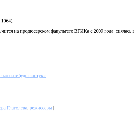
 1964).
, учится на продюсерском факультете ВГИКа с 2009 года, снялась
 с кого-нибудь сюртук»
ера Глаголева
,
режиссеры
|