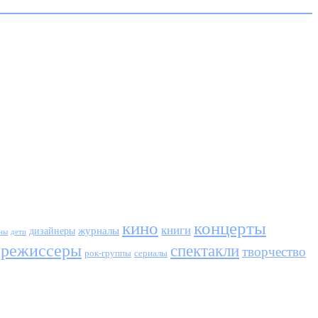
кино
концерты
книги
журналы
дизайнеры
ны
дети
режиссеры
спектакли
творчество
сериалы
рок-группы