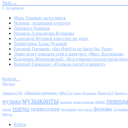
Next →
Случайное
Марк Тишман застеснялся
Человек, делающий культуру
Троцкист Рыбаков
Нюансы Александра Кутикова
Александр Кутиков взял грех на душу
Территория Аллы Духовой
Евгений Герчаков: «Без Фрейда не было бы Дали»
Эмин хочет показать себя в конкурсе «Мисс Вселенная»
Владимир Жириновский: «Вся администрация президента
Валерий Гаркалин: «Пушкин погиб в нищете»
Refresh...
Метки
«Квартет И»
«Машина времени»
Правда24
Правда 
ВИА Гра
Захар Прилепин
музыканты
певиц
музыка
певец
мюзиклы
новые альбомы
театры
телеведущие
фильмы
театр
фестивали
художник
фигуристы
Мета
Войти