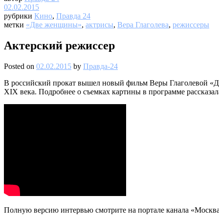
02.02.2015
рубрики
Кино
,
Правда 24
метки
«Две женщины»
,
актрисы
,
Вера Глаголева
,
режиссеры
Актерский режиссер
Posted on
02.02.2015
by
Правда-24
В российский прокат вышел новый фильм Веры Глаголевой «Дв
XIX века. Подробнее о съемках картины в программе рассказала
Полную версию интервью смотрите на портале канала «Москва 2