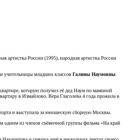
ная артистка России (1995), народная артистка России
и учительницы младших классов
Галины Наумовны
квартире, которую получил её дед Наум по маминой
квартиру в Измайлово. Вера Глаголева 4 года прожила в
 спорта и выступала за юношескую сборную Москвы.
там одним из членов съёмочной группы фильма «На край
 Нахапетова и снялась ещё в нескольких лентах своего