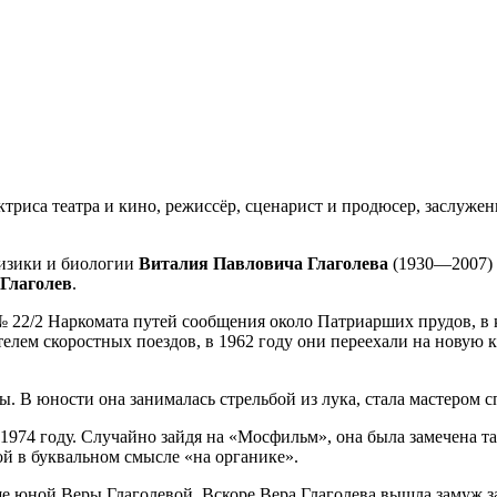
ктриса театра и кино, режиссёр, сценарист и продюсер, заслужен
физики и биологии
Виталия Павловича Глаголева
(1930—2007) 
 Глаголев
.
№ 22/2 Наркомата путей сообщения около Патриарших прудов, в 
телем скоростных поездов, в 1962 году они переехали на новую 
. В юности она занималась стрельбой из лука, стала мастером
 1974 году. Случайно зайдя на «Мосфильм», она была замечена 
ой в буквальном смысле «на органике».
ше юной Веры Глаголевой. Вскоре Вера Глаголева вышла замуж за