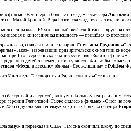
.
ри в фильме «В четверг и больше никогда» режиссёра
Анатолия 
еатр на Малой Бронной. Вера Глаголева тогда отказалась, но вп
а много снималась. Её уникальный актёрский тип — хрупкая поэ
еординарная и киногеничная внешность — пришёлся ко времени и
норежиссёра, сняв фильм по сценарию
Светланы Грудович
«Слом
л фильм «Заказ», завоевавший приз зрительских симпатий кино
ран-при I-го всероссийского кинофестиваля «Золотой феникс» в
, родивших детей от немецких оккупантов. Фильм был отмечен
ргенева
«Месяц в деревне» (фильм «Две женщины» с
Рэйфом Ф
кого Института Телевидения и Радиовещания «Останкино».
тала балериной и актрисой, танцует в Большом театре и снимаетс
ри героини Глаголевой. Также снялась в фильмах «С ног на гол
 в 2006 году она вышла замуж за артиста Большого театра
Егора
шла замуж и переехала в США. Там она окончила школу по специ