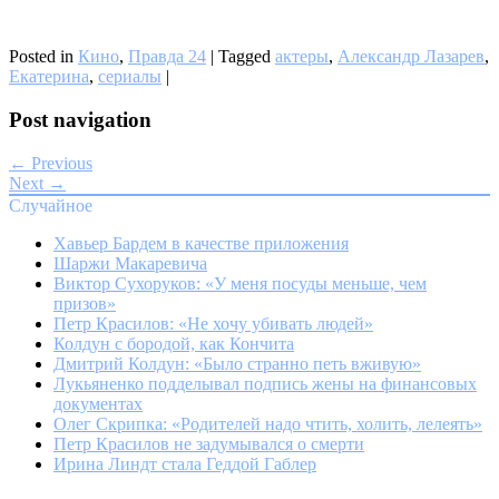
Posted in
Кино
,
Правда 24
|
Tagged
актеры
,
Александр Лазарев
,
Екатерина
,
сериалы
|
Post navigation
← Previous
Next →
Случайное
Хавьер Бардем в качестве приложения
Шаржи Макаревича
Виктор Сухоруков: «У меня посуды меньше, чем
призов»
Петр Красилов: «Не хочу убивать людей»
Колдун с бородой, как Кончита
Дмитрий Колдун: «Было странно петь вживую»
Лукьяненко подделывал подпись жены на финансовых
документах
Олег Скрипка: «Родителей надо чтить, холить, лелеять»
Петр Красилов не задумывался о смерти
Ирина Линдт стала Геддой Габлер