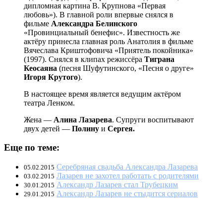
дипломная картина В. Крупнова «Первая
любовь»). В главной роли впервые снялся в
фильме
Александра Белинского
«Провинциальный бенефис». Известность же
актёру принесла главная роль Анатолия в фильме
Вячеслава Криштофовича «Приятель покойника»
(1997). Снялся в клипах режиссёра
Тиграна
Кеосаяна
(песня Шуфутинского, «Песня о друге»
Игоря Крутого
).
В настоящее время является ведущим актёром
театра Ленком.
Жена —
Алина Лазарева
. Супруги воспитывают
двух детей —
Полину
и
Сергея.
Еще по теме:
Серебряная свадьба Александра Лазарева
05.02.2015
Лазарев не захотел работать с родителями
03.02.2015
Александр Лазарев стал Трубецким
30.01.2015
Александр Лазарев не стыдится сериалов
29.01.2015