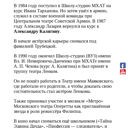
В 1984 году поступил в Школу-студию МХАТ на
курс Ивана Тарханова. Но затем ушёл в армию,
служил в составе военной команды при
Центральном театре Советской Армии. В 1987
году Александр Лазарев вернулся на курс к
Александру Калягину
.
В начале актёрской карьеры снимался под
фамилией Трубецкой.
В 1990 году окончил Школу-студию (ВУЗ) имени
Вл. И. Немировича-Данченко при МХАТе имени
А. П. Чехова (курс А. Калягина) и был принят в
труппу театра Ленком.
Он не пошёл работать в Театр имени Маяковского,
где работали его родители, а чтобы доказать свою
состоятельность стал актёром Ленкома.
Также принимал участие в мюзикле «Метро»
Московского театра Оперетты как приглашённая
звезда в роли режиссёра Филиппа.
В кино начал сниматься ещё школьником («Тайна
Эдвина Друда», «Профессия — следователь», и