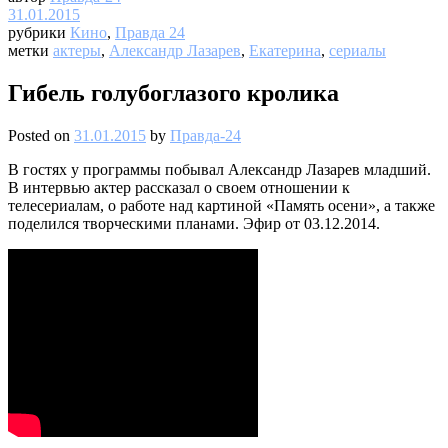
31.01.2015
рубрики
Кино
,
Правда 24
метки
актеры
,
Александр Лазарев
,
Екатерина
,
сериалы
Гибель голубоглазого кролика
Posted on
31.01.2015
by
Правда-24
В гостях у программы побывал Александр Лазарев младший.
В интервью актер рассказал о своем отношении к
телесериалам, о работе над картиной «Память осени», а также
поделился творческими планами. Эфир от 03.12.2014.