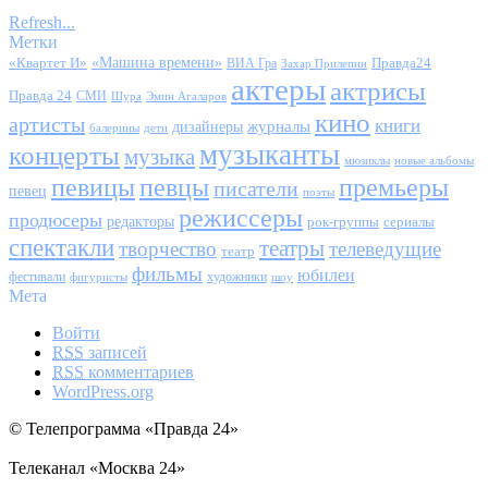
Refresh...
Метки
«Квартет И»
«Машина времени»
Правда24
ВИА Гра
Захар Прилепин
актеры
актрисы
Правда 24
СМИ
Шура
Эмин Агаларов
кино
артисты
книги
журналы
дизайнеры
балерины
дети
музыканты
концерты
музыка
мюзиклы
новые альбомы
певицы
певцы
премьеры
писатели
певец
поэты
режиссеры
продюсеры
редакторы
сериалы
рок-группы
спектакли
театры
творчество
телеведущие
театр
фильмы
юбилеи
фестивали
художники
фигуристы
шоу
Мета
Войти
RSS
записей
RSS
комментариев
WordPress.org
© Телепрограмма «Правда 24»
Телеканал «Москва 24»