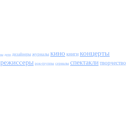
кино
концерты
книги
журналы
дизайнеры
ны
дети
режиссеры
спектакли
творчество
сериалы
рок-группы