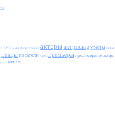
ть»
актеры
актрисы
артисты
24
СМИ
Шура
балери
Эмин Агаларов
ы
певцы
премьеры
писатели
продюсеры
редакторы
поэты
юбилеи
и
шоу