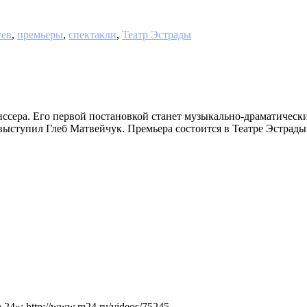
уев
,
премьеры
,
спектакли
,
Театр Эстрады
иссера. Его первой постановкой станет музыкально-драматическ
ыступил Глеб Матвейчук. Премьера состоится в Театре Эстрады.
4»: http://www.m24.ru/videos/75245