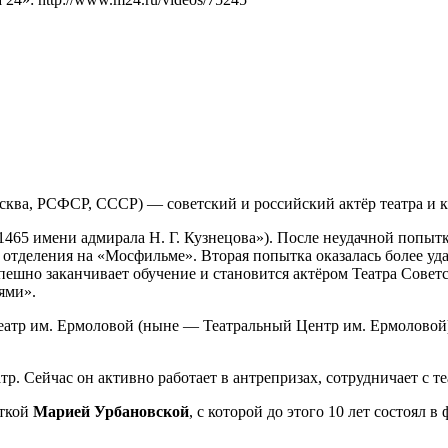
осква, РСФСР, СССР) — советский и российский актёр театра и 
65 имени адмирала Н. Г. Кузнецова»). После неудачной попыт
 отделения на «Мосфильме». Вторая попытка оказалась более 
пешно заканчивает обучение и становится актёром Театра Совет
ями».
еатр им. Ермоловой (ныне — Театральный Центр им. Ермоловой),
тр. Сейчас он активно работает в антрепризах, сотрудничает с т
сткой
Марией Урбановской
, с которой до этого 10 лет состоял