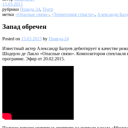
15.03.2015
рубрики
Правда 24
,
Театр
метки
«Опасные связи»
,
«Территория страсти»
,
Александр Бал
Запад обречен
Posted on
15.03.2015
by
Правда-24
Известный актер Александр Балуев дебютирует в качестве реж
Шодерло де Лакло «Опасные связи». Композитором спектакля в
программе. Эфир от 20.02.2015.
Полную версию интервью смотрите на портале канала «Москва 2