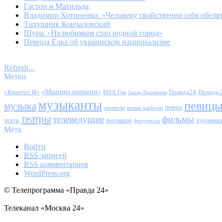
Гастон и Матильда
Владимир Хотиненко: «Человеку свойственно себя обеля
Тихушник Кончаловский
Шура: «Нелюбимым стал родной город»
Певица Ёлка об украинском национализме
Refresh...
Метки
«Квартет И»
«Машина времени»
Правда24
Правда 
ВИА Гра
Захар Прилепин
музыканты
певиц
музыка
певец
мюзиклы
новые альбомы
театры
телеведущие
фильмы
театр
фестивали
художник
фигуристы
Мета
Войти
RSS
записей
RSS
комментариев
WordPress.org
© Телепрограмма «Правда 24»
Телеканал «Москва 24»