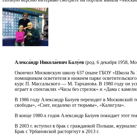
Алекса́ндр Никола́евич Балу́ев
(род. 6 декабря 1958, М
Окончил Московскую школу 637 (ныне ГБОУ «Школа № 14
помощником осветителя в нижнем парке осветительского
курс П. Массальского — М. Тарханова. В 1980 году он ус
играет в спектаклях «Часы без стрелок» и «Дама с камели
В 1986 году Александр Балуев переходит в Московский т
свободы», «Снег, недалеко от тюрьмы», «Калигула».
В конце 1980-х годов Александр Балуев покидает этот теа
В 2003 г. вступил в брак с гражданкой Польши, журнали
Брак с Урбановской расторгнут в 2013 г.