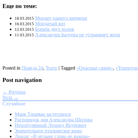
Еще по теме:
Моцарт нашего времени
18.03.2015
Мордатый кот
16.03.2015
Борьба двух полов
12.03.2015
Александра Балуева не устраивает жена
11.03.2015
Posted in
Правда 24
,
Театр
|
Tagged
«Опасные связи»
,
«Территор
Post navigation
← Previous
Next →
Случайное
Марк Тишман застеснялся
Распорядок дня Александра Шилова
Непопулярный Леонид Якубович
Значительное итальянское кино
Линда: «В музыке слова не важны»