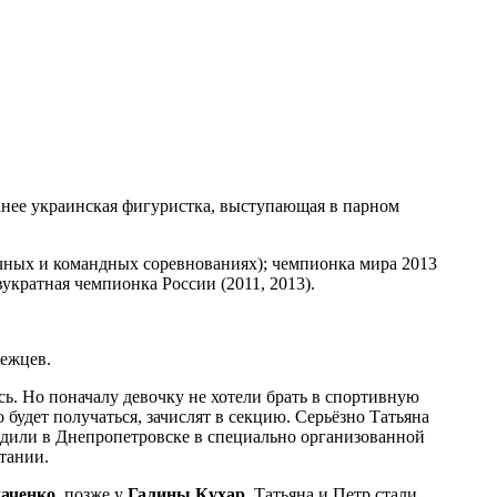
ранее украинская фигуристка, выступающая в парном
ичных и командных соревнованиях); чемпионка мира 2013
вукратная чемпионка России (2011, 2013).
бежцев.
сь. Но поначалу девочку не хотели брать в спортивную
 будет получаться, зачислят в секцию. Серьёзно Татьяна
одили в Днепропетровске в специально организованной
тании.
аченко
, позже у
Галины
Кухар
. Татьяна и Петр стали