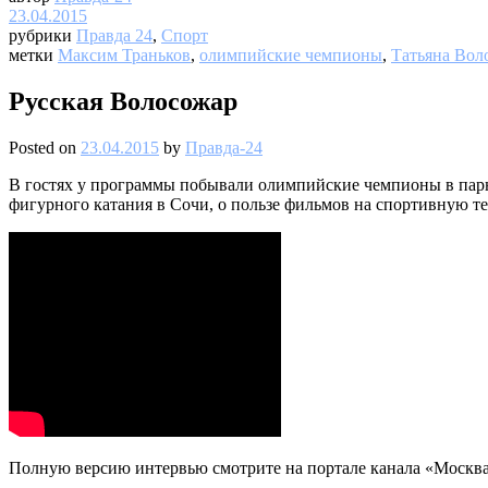
23.04.2015
рубрики
Правда 24
,
Спорт
метки
Максим Траньков
,
олимпийские чемпионы
,
Татьяна Вол
Русская Волосожар
Posted on
23.04.2015
by
Правда-24
В гостях у программы побывали олимпийские чемпионы в парн
фигурного катания в Сочи, о пользе фильмов на спортивную те
Полную версию интервью смотрите на портале канала «Москва 2