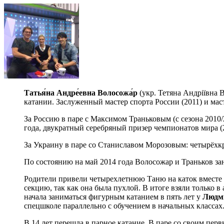
Татья́на
Андре́евна
Волосожа́р
(укр. Тетяна Андріївна 
катании. Заслуженный мастер спорта России (2011) и ма
За Россию в паре с Максимом Траньковым (с сезона 2010
года, двукратный серебряный призер чемпионатов мира (20
За Украину в паре со Станиславом Морозовым: четырёхк
По состоянию на май 2014 года Волосожар и Траньков з
Родители привели четырехлетнюю Таню на каток вместе с 
секцию, так как она была пухлой. В итоге взяли только в
начала заниматься фигурным катанием в пять лет у
Людм
спецшколе параллельно с обучением в начальных классах
В 14 лет перешла в парное катание. В паре со своим пе