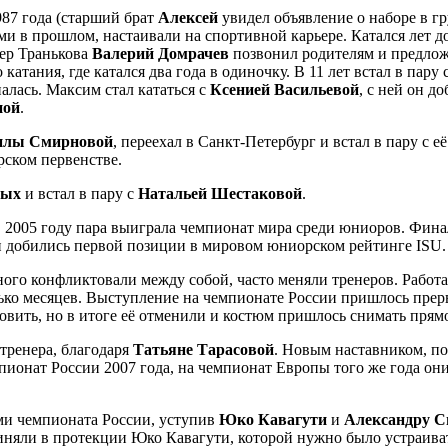
87 года (старший брат
Алексей
увидел объявление о наборе в г
и в прошлом, настаивали на спортивной карьере. Катался лет до
нер Транькова
Валерий Домрачев
позвонил родителям и предлож
катания, где катался два года в одиночку. В 11 лет встал в пару 
палась. Максим стал кататься с
Ксенией Васильевой
, с ней он д
ной
.
лы Смирновой
, переехал в Санкт-Петербург и встал в пару с 
рском первенстве.
вых
и встал в пару с
Натальей Шестаковой
.
 в 2005 году пара выиграла чемпионат мира среди юниоров. Фи
 добились первой позиции в мировом юниорском рейтинге ISU.
ного конфликтовали между собой, часто меняли тренеров. Работ
лько месяцев. Выступление на чемпионате России пришлось прерв
вить, но в итоге её отменили и костюм пришлось снимать прямо 
тренера, благодаря
Татьяне Тарасовой
. Новым наставником, по
пионат России 2007 года, на чемпионат Европы того же года он
ами чемпионата России, уступив
Юко Кавагути
и
Александру С
няли в протекции Юко Кавагути, которой нужно было устраивать