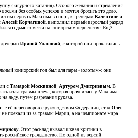
руппу фигурного катания). Особого желания и стремления
 восьми без особых успехов и мечтал бросить это дело.
ил им вернуть Максима в спорт, к тренерам
Валентине
и
с
Алесей Корчагиной
, выполнил первый взрослый разряд
обился седьмого места на юниорском первенстве. Ещё
её дочерью
Ириной Улановой
, с которой они прокатались
нальный юниорский год был для пары «золотым»: они
али с
Тамарой Москвиной
,
Артуром Дмитриевым
. В
ать из-за травмы плеча, которая проявилась у Максима
на льду, путём разрезания рукава.
сле её переговоров с руководством Федерации, стал
Олег
и не поехали из-за травмы Марии, а на чемпионате мира
мирнову
. Этот расклад вызвал шквал критики в
 российское гражданство. По одной из версий,