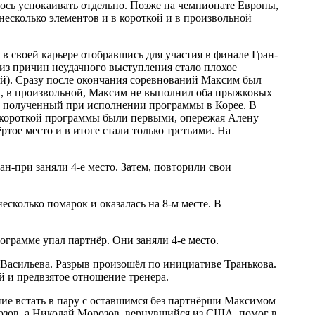
ось успокаивать отдельно. Позже на чемпионате Европы,
 несколько элементов и в короткой и в произвольной
 в своей карьере отобравшись для участия в финале Гран-
из причин неудачного выступления стало плохое
ей). Сразу после окончания соревнований Максим был
мы, в произвольной, Максим не выполнил оба прыжковых
сс полученный при исполнении программы в Корее. В
я короткой программы были первыми, опережая Алену
тое место и в итоге стали только третьими. На
ан-при заняли 4-е место. Затем, повторили свои
сколько помарок и оказалась на 8-м месте. В
рамме упал партнёр. Они заняли 4-е место.
 Васильева. Разрыв произошёл по инициативе Транькова.
 и предвзятое отношение тренера.
ие встать в пару с оставшимся без партнёрши Максимом
розов, а Николай Морозов, вернувшийся из США, помог в