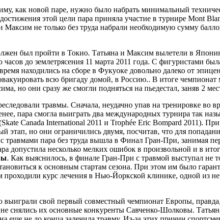
иму, как новой паре, нужно было набрать минимальный техническ
достижения этой цели пара приняла участие в турнире Mont Blan
 и Максим не только без труда набрали необходимую сумму балл
лжен был пройти в Токио. Татьяна и Максим вылетели в Японию
 часов до землетрясения 11 марта 2011 года. С фигуристами была
время находились на сборе в Фукуоке довольно далеко от эпицен
эвакуировать всю бригаду домой, в Россию.. В итоге чемпионат
, но они сразу же смогли подняться на пьедестал, заняв 2 мес
следовали травмы. Сначала, неудачно упав на тренировке во вр
 менее, пара смогла выиграть два международных турнира так на
Skate Canada International 2011 и Trophée Eric Bompard 2011). П
 этап, но они ограничились двумя, посчитав, что для попадания
 травмами пара без труда вышла в Финал Гран-При, занимая пер
а допустила несколько мелких ошибок в произвольной и в итоге
вы
. Как выяснилось, в финале Гран-При с травмой выступал не т
ановиться к основным стартам сезона. При этом им было гарант
м проходили курс лечения в Нью-Йоркской клинике, одной из н
о выиграли свой первый совместный чемпионат Европы, правда, 
и не снялись их основные конкуренты Савченко-Шoлковы. Татьяна
яна еще не до конца залечила травму. Из-за этих причин спортс