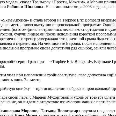
ную медаль, сказал Транькову «Прости, Максим», а Марию пришл
ко
и
Робином
Шолковы
. На чемпионате мира 2008 года, сорвав
 «Skate America» и стала второй на Trophee Eric Bompard впервые
еднее место, плохо выступив в произвольной программе. Одной 
нием (на этом финале отравились несколько спортсменов и суд
е России, будучи лидерами после исполнения короткой програм
ортсмен и его тренер утверждали что причиной срыва был стре
онального первенства. На чемпионате Европы, после исполнени
извольной программе снова допустили ряд ошибок, заняли четвёр
зрослой» серии Гран-при — «Trophee Eric Bompard». В финале Гр
пы.
им упал при исполнении тройного тулупа, пара допустила ещё не
занять лишь 7-е место.
рьёзную ошибку — при исполнении выброса в произвольной прог
аде своей пары с Марией Мухортовой и уходе от тренера Олега
 решение, он выделил отсутствие взаимопонимания с партнёршeй
танислава Морозова
Татьяна Волосожар
получила предложен
та стала
Нина Мозер
, помогает которой в работе Станислав Мо