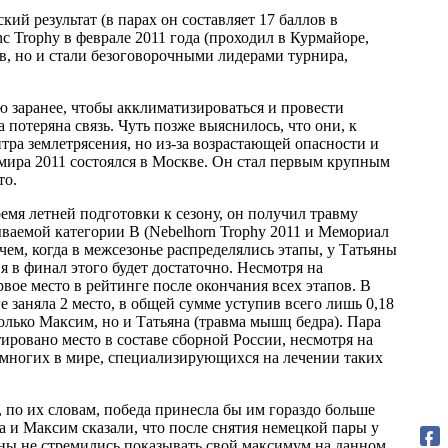
ий результат (в парах он составляет 17 баллов в
c Trophy в феврале 2011 года (проходил в Курмайоре,
ов, но и стали безоговорочными лидерами турнира,
 заранее, чтобы акклиматизироваться и провести
 потеряна связь. Чуть позже выяснилось, что они, к
тра землетрясения, но из-за возрастающей опасности и
 мира 2011 состоялся в Москве. Он стал первым крупным
то.
емя летней подготовки к сезону, он получил травму
зываемой категории B (Nebelhorn Trophy 2011 и Мемориал
ричем, когда в межсезонье распределялись этапы, у Татьяны
 в финал этого будет достаточно. Несмотря на
вое место в рейтинге после окончания всех этапов. В
 заняла 2 место, в общей сумме уступив всего лишь 0,18
олько Максим, но и Татьяна (травма мышц бедра). Пара
ировано место в составе сборной России, несмотря на
емногих в мире, специализирующихся на лечении таких
по их словам, победа принесла бы им гораздо больше
 и Максим сказали, что после снятия немецкой пары у
мены не стремились показывать свой максимум на данном