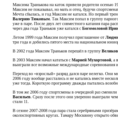
Максима Транькова на каток привели родители осенью 19
Максим не показывал, но мать и отец, будучи спортсменам
Мечта сбылась, и год Максим не катался. Но первый тре
Валерию Тюковым
. Так Максим попал в группу парного 
уже в паре. После двух лет совместного катания пара рас
через два года Траньков уже катался с
Богомоловой Ири
Летом 1999 года Максим получил приглашение от
Людми
три года и добились пятого места на национальном юнио
В 2002 года Максим Траньков перешёл в группу
Велико
В 2003 Максим начал кататься с
Марией Мухортовой
, а
выиграли все возможные международные соревнования и
Переход во «взрослый» разряд дался паре нелегко. Они м
2006 году вообще расстались и не катались вместе неско
уже тогда. Короткую программу дважды пытались возобно
В том же 2006 году спортсмены в очередной раз сменили 
Васильев
. Сразу после этого они уверенно выиграли чем
стали 11.
В сезоне 2007-2008 года пара стала серебряными призёр
околоспортивных кругах. Тамару Москвину открыто обви