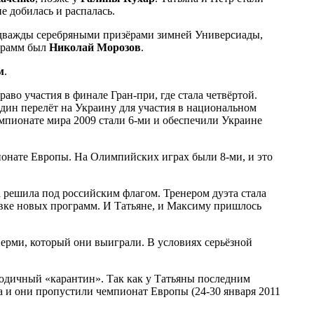
 добилась и распалась.
 дважды серебряными призёрами зимней Универсиады,
ограмм был
Николай
Морозов
.
м
.
раво участия в финале Гран-при, где стала четвёртой.
дин перелёт на Украину для участия в национальном
мпионате мира 2009 стали 6-ми и обеспечили Украине
пионате Европы. На Олимпийских играх были 8-ми, и это
а решила под российским флагом. Тренером дуэта стала
овке новых программ. И Татьяне, и Максиму пришлось
Перми, который они выиграли. В условиях серьёзной
одичный «карантин». Так как у Татьяны последним
а и они пропустили чемпионат Европы (24-30 января 2011