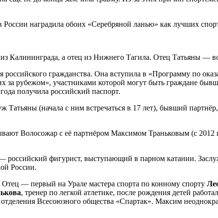
в России наградила обоих «Серебряной ланью» как лучших спор
 из Калининграда, а отец из Нижнего Тагила. Отец Татьяны — в
я российского гражданства. Она вступила в «Программу по ока
за рубежом», участниками которой могут быть граждане бывше
0 года получила российский паспорт.
 Татьяны (начала с ним встречаться в 17 лет), бывший партнёр
ают Волосожар с её партнёром Максимом Траньковым (с 2012 го
) — российский фигурист, выступающий в парном катании. Засл
ой России.
 Отец — первый на Урале мастера спорта по конному спорту
Ле
нькова
, тренер по легкой атлетике, после рождения детей работ
отделения Всесоюзного общества «Спартак». Максим неоднократ