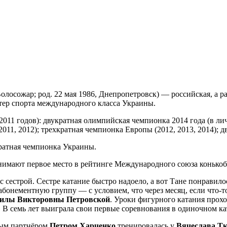
Волосожар; род. 22 мая 1986, Днепропетровск) — российская, а 
стер спорта международного класса Украины.
/2011 годов): двукратная олимпийская чемпионка 2014 года (в л
11, 2012); трехкратная чемпионка Европы (2012, 2013, 2014); д
ратная чемпионка Украины.
анимают первое место в рейтинге Международного союза конько
сестрой. Сестре катание быстро надоело, а вот Тане понравило
 абонементную группу — с условием, что через месяц, если что-то
илы
Викторовны
Петровской
. Уроки фигурного катания прох
. В семь лет выиграла свои первые соревнования в одиночном ка
рвым партнёром
Петром
Харченко
тренировалась у
Вячеслава
Тк