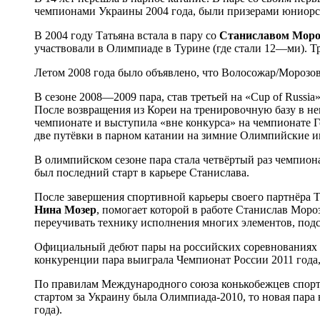
чемпионами Украины 2004 года, были призерами юниорски
В 2004 году Татьяна встала в пару со
Станиславом
Моро
участвовали в Олимпиаде в Турине (где стали 12—ми). 
Летом 2008 года было объявлено, что Волосожар/Морозо
В сезоне 2008—2009 пара, став третьей на «Cup of Russia»
После возвращения из Кореи на тренировочную базу в не
чемпионате и выступила «вне конкурса» на чемпионате Г
две путёвки в парном катании на зимние Олимпийские и
В олимпийском сезоне пара стала четвёртый раз чемпион
был последний старт в карьере Станислава.
После завершения спортивной карьеры своего партнёра Т
Нина
Мозер
, помогает которой в работе Станислав Мор
переучивать технику исполнения многих элементов, подст
Официальный дебют пары на российских соревнованиях со
конкуренции пара выиграла Чемпионат России 2011 года,
По правилам Международного союза конькобежцев спорт
стартом за Украину была Олимпиада-2010, то новая пара
года).