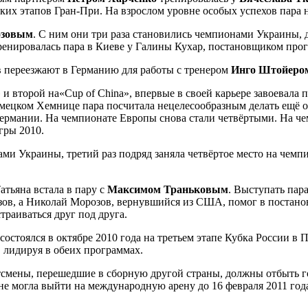
х этапов Гран-При. На взрослом уровне особых успехов пара не
зовым
. С ним они три раза становились чемпионами Украины,
Тренировалась пара в Киеве у Галины Кухар, постановщиком пр
в переезжают в Германию для работы с тренером
Инго
Штойеро
 и второй на«Cup of China», впервые в своей карьере завоевала п
мецком Хемнице пара посчитала нецелесообразным делать ещё о
ермании. На чемпионате Европы снова стали четвёртыми. На че
гры 2010.
ами Украины, третий раз подряд заняла четвёртое место на чем
атьяна встала в пару с
Максимом
Траньковым
. Выступать пар
озов, а Николай Морозов, вернувшийся из США, помог в постан
раиваться друг под друга.
стоялся в октябре 2010 года на третьем этапе Кубка России в 
 лидируя в обеих программах.
смены, перешедшие в сборную другой страны, должны отбыть г
 не могла выйти на международную арену до 16 февраля 2011 год