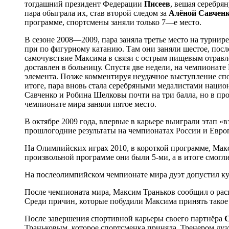
тогдашний президент Федерации
Писеев
, вешая серебря
пара обыграла их, став второй следом за
Алёной Савчен
программе, спортсмены заняли только 7—е место.
В сезоне 2008—2009, пара заняла третье место на турнире
при по фигурному катанию. Там они заняли шестое, посл
самочувствие Максима в связи с острым пищевым отравле
доставлен в больницу. Спустя две недели, на чемпионат
элемента. Позже комментируя неудачное выступление сп
итоге, пара вновь стала серебряными медалистами наци
Савченко и Робина Шелковы почти на три балла, но в про
чемпионате мира заняли пятое место.
В октябре 2009 года, впервые в карьере выиграли этап «в
прошлогодние результаты на чемпионатах России и Евро
На Олимпийских играх 2010, в короткой программе, Макс
произвольной программе они были 5-ми, а в итоге смогли 
На послеолимпийском чемпионате мира дуэт допустил ку
После чемпионата мира, Максим Траньков сообщил о расп
Среди причин, которые побудили Максима принять такое
После завершения спортивной карьеры своего партнёра
С
Траньковым, которое спортсменка приняла. Тренером дуэ