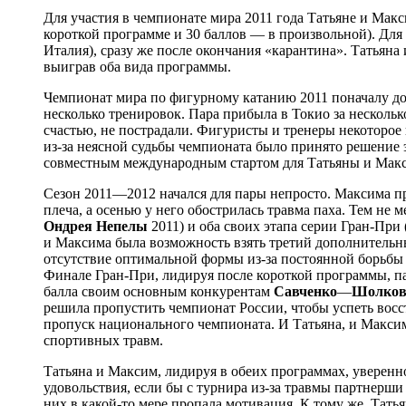
Для участия в чемпионате мира 2011 года Татьяне и Макс
короткой программе и 30 баллов — в произвольной). Для 
Италия), сразу же после окончания «карантина». Татьяна
выиграв оба вида программы.
Чемпионат мира по фигурному катанию 2011 поначалу до
несколько тренировок. Пара прибыла в Токио за несколько
счастью, не пострадали. Фигуристы и тренеры некоторое 
из-за неясной судьбы чемпионата было принято решение 
совместным международным стартом для Татьяны и Максима
Сезон 2011—2012 начался для пары непросто. Максима пре
плеча, а осенью у него обострилась травма паха. Тем не
Ондрея
Непелы
2011) и оба своих этапа серии Гран-При (
и Максима была возможность взять третий дополнительный
отсутствие оптимальной формы из-за постоянной борьбы с
Финале Гран-При, лидируя после короткой программы, пар
балла своим основным конкурентам
Савченко
—
Шoлко
решила пропустить чемпионат России, чтобы успеть восст
пропуск национального чемпионата. И Татьяна, и Макси
спортивных травм.
Татьяна и Максим, лидируя в обеих программах, уверенн
удовольствия, если бы с турнира из-за травмы партнерш
них в какой-то мере пропала мотивация. К тому же, Тать