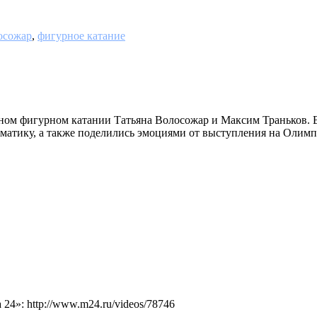
осожар
,
фигурное катание
ом фигурном катании Татьяна Волосожар и Максим Траньков. В
матику, а также поделились эмоциями от выступления на Олимпи
4»: http://www.m24.ru/videos/78746