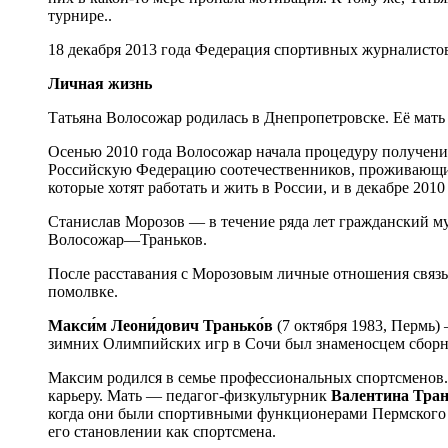
турнире..
18 декабря 2013 года Федерация спортивных журналисто
Личная жизнь
Татьяна Волосожар родилась в Днепропетровске. Её мать
Осенью 2010 года Волосожар начала процедуру получени
Российскую Федерацию соотечественников, проживающих 
которые хотят работать и жить в России, и в декабре 201
Станислав Морозов — в течение ряда лет гражданский муж
Волосожар—Траньков.
После расставания с Морозовым личные отношения связыв
помолвке.
Макси́м Леони́дович Транько́в
(7 октября 1983, Пермь
зимних Олимпийских игр в Сочи был знаменосцем сборн
Максим родился в семье профессиональных спортсменов.
карьеру. Мать — педагог-физкультурник
Валентина Тра
когда они были спортивными функционерами Пермского 
его становлении как спортсмена.