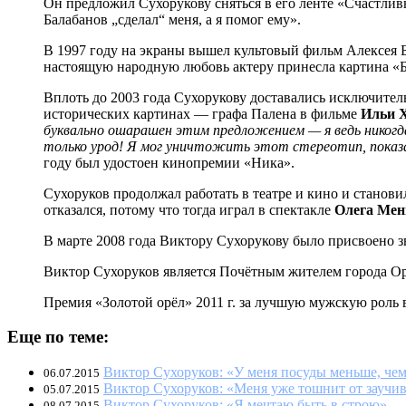
Он предложил Сухорукову сняться в его ленте «Счастли
Балабанов „сделал“ меня, а я помог ему».
В 1997 году на экраны вышел культовый фильм Алексея Ба
настоящую народную любовь актеру принесла картина «Б
Вплоть до 2003 года Сухорукову доставались исключитель
исторических картинах — графа Палена в фильме
Ильи
буквально ошарашен этим предложением — я ведь никогда 
только урод! Я мог уничтожить этот стереотип, показа
году был удостоен кинопремии «Ника».
Сухоруков продолжал работать в театре и кино и станови
отказался, потому что тогда играл в спектакле
Олега Ме
В марте 2008 года Виктору Сухорукову было присвоено 
Виктор Сухоруков является Почётным жителем города Ор
Премия «Золотой орёл» 2011 г. за лучшую мужскую роль 
Еще по теме:
Виктор Сухоруков: «У меня посуды меньше, че
06.07.2015
Виктор Сухоруков: «Меня уже тошнит от заучи
05.07.2015
Виктор Сухоруков: «Я мечтаю быть в строю»
08.07.2015