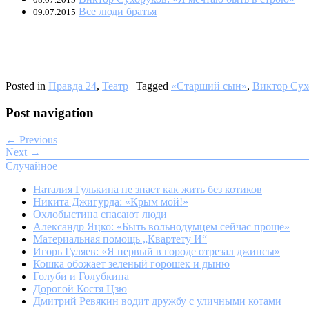
Все люди братья
09.07.2015
Posted in
Правда 24
,
Театр
|
Tagged
«Старший сын»
,
Виктор Сух
Post navigation
← Previous
Next →
Случайное
Наталия Гулькина не знает как жить без котиков
Никита Джигурда: «Крым мой!»
Охлобыстина спасают люди
Александр Яцко: «Быть вольнодумцем сейчас проще»
Материальная помощь „Квартету И“
Игорь Гуляев: «Я первый в городе отрезал джинсы»
Кошка обожает зеленый горошек и дыню
Голуби и Голубкина
Дорогой Костя Цзю
Дмитрий Ревякин водит дружбу с уличными котами