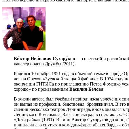
Ви́ктор Ива́нович
Сухору́ков
— советский и российский 
кавалер ордена Дружбы (2011).
Родился 10 ноября 1951 года в обычной семье в городе О
лет на Орехово-Зуевской ткацкой фабрике. В 1974 году 
окончании ГИТИСа по приглашению Петра Фоменко уехал 
хорошо» по произведениям
Василия
Белова
.
В жизни актёра был тяжёлый период: из-за увлечения спи
он выпал из профессии, бедствовал, бродяжничал. В это 
сменив несколько театров Ленинграда, вновь оказался в
Ленинского Комсомола. Здесь он сыграл в спектаклях: «С
«Дети райка» (1991). В кино Виктор Сухоруков до конца 
пригласил его сняться в комедии-фарсе «Бакенбарды» об