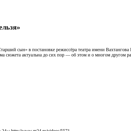
ельзя»
«Старший сын» в постановке режиссёра театра имени Вахтангова
ма сюжета актуальна до сих пор — об этом и о многом другом р
4»: http://www.m24.ru/videos/5571