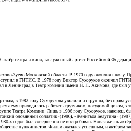
актёр театра и кино, заслуженный артист Российской Федераци
рехово-Зуево Московской области. В 1970 году окончил школу. 
поступил в ГИТИС. В 1978 году Виктор Сухоруков окончил ГИТИС 
в Ленинград в Театр комедии имени Н. П. Акимова, где был утв
ртным, в 1982 году Сухорукова уволили из труппы, без права уст
время ему приходилось работать грузчиком, посудомойщиком, хлеб
 труппе Театра Комедии. Лишь в 1986 году Сухоруков, наконец, 
тойкий оловянный солдатик»(1986), «Женитьба Белугина» (1987), 
1980-х годов был совершенно не востребован. Новая жизнь актёр
 обществе пушкинистов. Фильм оказался успешным, и актёром з