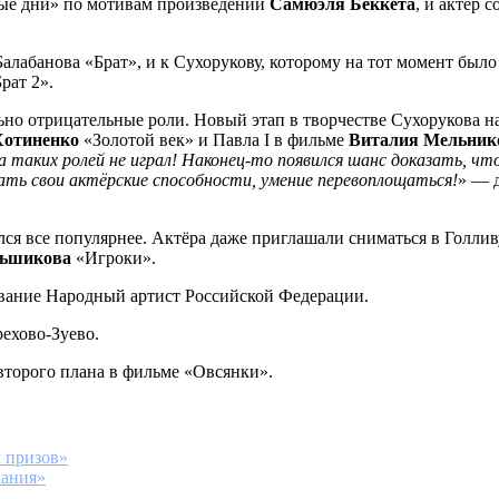
вые дни» по мотивам произведений
Самюэля
Беккета
, и актёр 
лабанова «Брат», и к Сухорукову, которому на тот момент было 
рат 2».
но отрицательные роли. Новый этап в творчестве Сухорукова на
Хотиненко
«Золотой век» и Павла I в фильме
Виталия
Мельник
таких ролей не играл! Наконец-то появился шанс доказать, что
ть свои актёрские способности, умение перевоплощаться!
» — д
лся все популярнее. Актёра даже приглашали сниматься в Голли
ньшикова
«Игроки».
звание Народный артист Российской Федерации.
ехово-Зуево.
второго плана в фильме «Овсянки».
м призов»
вания»