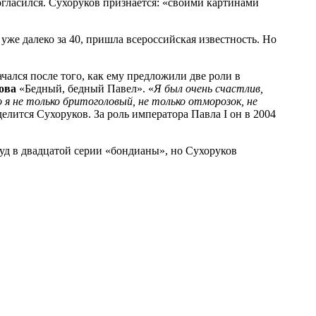
согласился. Сухоруков признаётся: «своими картинами
уже далеко за 40, пришла всероссийская известность. Но
чался после того, как ему предложили две роли в
ова
«Бедный, бедный Павел». «
Я был очень счастлив,
 я не только бритоголовый, не только отморозок, не
елится Сухоруков. За роль императора Павла I он в 2004
вуд в двадцатой серии «бондианы», но Сухоруков