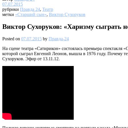
07.07.2015
рубрики
Правда 24
,
Театр
метки
«Старший сын»
,
Виктор Сухоруков
Виктор Сухоруков: «Харизму сыграть н
Posted on
07.07.2015
by
Правда-24
На сцене театра «Сатирикон» состоялась премьера спектакля 
которой сыграл Евгений Леонов, вышла в 1976 году. Почему те
Сухоруков. Эфир от 13.11.12.
Полную версию интервью смотрите на портале канала «Москва 2