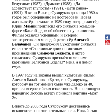
Белугина» (1987), «Дракон» (1988), «Да
здравствует глупость!» (1991), «Дети райка»
(1991). В кино Виктор Сухоруков до конца 1980-х
годов был совершенно не востребован. Новая
жизнь актёра началась в 1989 году, когда режиссёр
Юрий
Мамин
пригласил его сняться в комедии-
фарсе «Бакенбарды» об обществе пушкинистов.
Фильм оказался успешным, и актёром
заинтересовался молодой режиссёр
Алексей
Балабанов
. Он предложил Сухорукову сняться в
его ленте «Счастливые дни» по мотивам
произведений
Самюэля
Беккета
, и актёр
согласился. Сухоруков признаётся: «своими
картинами Балабанов „сделал“ меня, а я помог
ему».
В 1997 году на экраны вышел культовый фильм
Алексея Балабанова «Брат», и к Сухорукову,
которому на тот момент было уже далеко за 40,
пришла всероссийская известность. Но настоящую
народную любовь актеру принесла картина «Брат
2».
Вплоть до 2003 года Сухорукову доставались
исключительно отрицательные роли. Новый этап