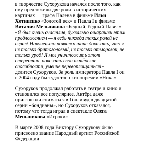
в творчестве Сухорукова начался после того, как
ему предложили две роли в исторических
картинах — графа Палена в фильме
Ильи
Хотиненко
«Золотой век» и Павла I в фильме
Виталия
Мельникова
«Бедный, бедный Павел».
«
Я был очень счастлив, буквально ошарашен этим
предложением — я ведь никогда таких ролей не
играл! Наконец-то появился шанс доказать, что я
не только бритоголовый, не только отморозок, не
только урод! Я мог уничтожить этот
стереотип, показать свои актёрские
способности, умение перевоплощаться!
» —
делится Сухоруков. За роль императора Павла I он
в 2004 году был удостоен кинопремии «Ника».
Сухоруков продолжал работать в театре и кино и
становился все популярнее. Актёра даже
приглашали сниматься в Голливуд в двадцатой
серии «бондианы», но Сухоруков отказался,
потому что тогда играл в спектакле
Олега
Меньшикова
«Игроки».
В марте 2008 года Виктору Сухорукову было
присвоено звание Народный артист Российской
Федерации.