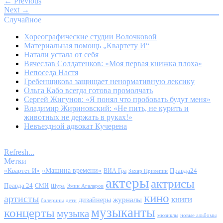
← Previous
Next →
Случайное
Хореографические студии Волочковой
Материальная помощь „Квартету И“
Натали устала от себя
Вячеслав Солдатенков: «Моя первая книжка плоха»
Непоседа Настя
Гребенщикова защищает ненормативную лексику
Ольга Кабо всегда готова промолчать
Сергей Жигунов: «Я понял что пробовать будут меня»
Владимир Жириновский: «Не пить, не курить и
животных не держать в руках!»
Невъездной адвокат Кучерена
Refresh...
Метки
«Квартет И»
«Машина времени»
Правда24
ВИА Гра
Захар Прилепин
актеры
актрисы
Правда 24
СМИ
Шура
Эмин Агаларов
кино
артисты
книги
журналы
дизайнеры
балерины
дети
музыканты
концерты
музыка
мюзиклы
новые альбомы