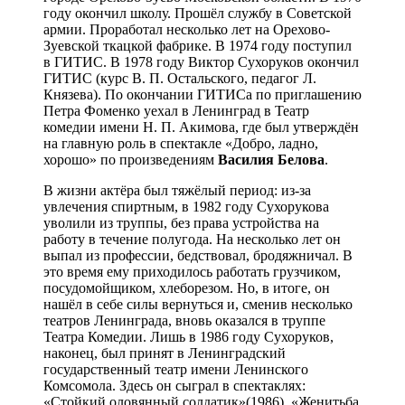
году окончил школу. Прошёл службу в Советской
армии. Проработал несколько лет на Орехово-
Зуевской ткацкой фабрике. В 1974 году поступил
в ГИТИС. В 1978 году Виктор Сухоруков окончил
ГИТИС (курс В. П. Остальского, педагог Л.
Князева). По окончании ГИТИСа по приглашению
Петра Фоменко уехал в Ленинград в Театр
комедии имени Н. П. Акимова, где был утверждён
на главную роль в спектакле «Добро, ладно,
хорошо» по произведениям
Василия
Белова
.
В жизни актёра был тяжёлый период: из-за
увлечения спиртным, в 1982 году Сухорукова
уволили из труппы, без права устройства на
работу в течение полугода. На несколько лет он
выпал из профессии, бедствовал, бродяжничал. В
это время ему приходилось работать грузчиком,
посудомойщиком, хлеборезом. Но, в итоге, он
нашёл в себе силы вернуться и, сменив несколько
театров Ленинграда, вновь оказался в труппе
Театра Комедии. Лишь в 1986 году Сухоруков,
наконец, был принят в Ленинградский
государственный театр имени Ленинского
Комсомола. Здесь он сыграл в спектаклях:
«Стойкий оловянный солдатик»(1986), «Женитьба