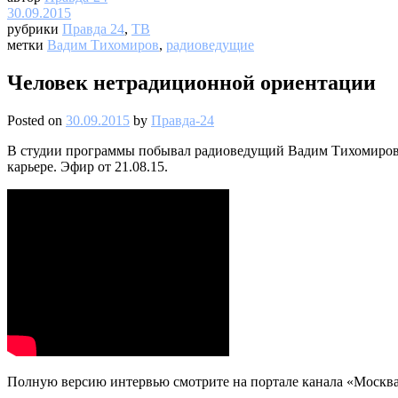
30.09.2015
рубрики
Правда 24
,
ТВ
метки
Вадим Тихомиров
,
радиоведущие
Человек нетрадиционной ориентации
Posted on
30.09.2015
by
Правда-24
В студии программы побывал радиоведущий Вадим Тихомиров. 
карьере. Эфир от 21.08.15.
Полную версию интервью смотрите на портале канала «Москва 2