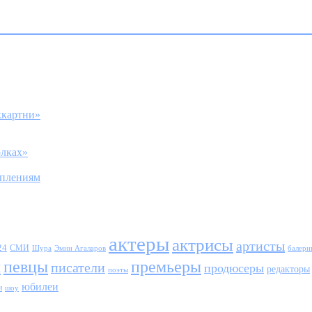
ккартни»
олках»
уплениям
актеры
актрисы
артисты
24
СМИ
Шура
балери
Эмин Агаларов
ы
певцы
премьеры
писатели
продюсеры
редакторы
поэты
юбилеи
и
шоу