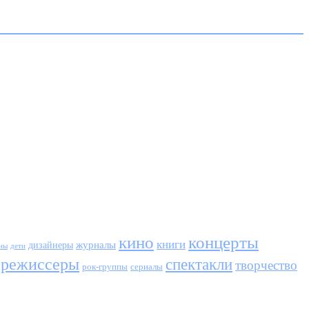
кино
концерты
книги
журналы
дизайнеры
ны
дети
режиссеры
спектакли
творчество
сериалы
рок-группы