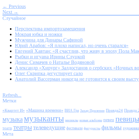
← Previous
Next →
Случайное
Перспектива импортозамещения
Мокрая юбка и ножки
Мужчина для Динары Сафиной
Юрий Арабов: «Я плохо написал, но очень старался»
Евгений Хавтан: «Я счастлив, что живу в эпоху Пола Ма
Рыбки и игуана Ирины Слуцкой
Денис Симачев о Наталье Водяновой
Александр «Хирург» Залдостанов о сербских «Ночных в
Олег Скрипка дегустирует сало
Анатолий Вассерман никогда не готовится к своим выст
Refresh...
Метки
«Квартет И»
«Машина времени»
Правда24
Правда 
ВИА Гра
Захар Прилепин
музыканты
певиц
музыка
певец
мюзиклы
новые альбомы
театры
телеведущие
фильмы
театр
фестивали
художник
фигуристы
Мета